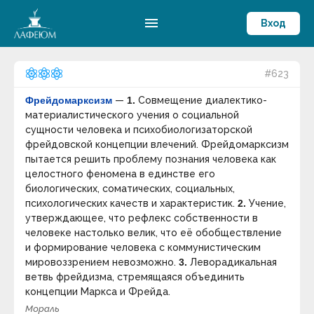
menu
Вход
#623
Фрейдомарксизм
—
1.
Совмещение диалектико-
материалистического учения о социальной
сущности человека и психобиологизаторской
фрейдовской концепции влечений. Фрейдомарксизм
пытается решить проблему познания человека как
целостного феномена в единстве его
биологических, соматических, социальных,
психологических качеств и характеристик.
2.
Учение,
утверждающее, что рефлекс собственности в
человеке настолько велик, что её обобществление
и формирование человека с коммунистическим
мировоззрением невозможно.
3.
Леворадикальная
ветвь фрейдизма, стремящаяся объединить
концепции Маркса и Фрейда.
Мораль