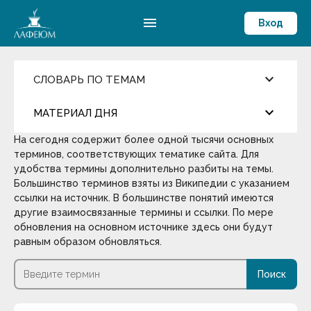
menu
Вход
keyboard_arrow_down
СЛОВАРЬ ПО ТЕМАМ
Ценности и Цели
keyboard_arrow_down
МАТЕРИАЛ ДНЯ
Достижения
Здоровый образ жизни
На сегодня содержит более одной тысячи основных
Компетентность
more_horiz
Цитата дня
терминов, соответствующих тематике сайта. Для
Жизнелюбие
Мировоззрение
удобства термины дополнительно разбиты на темы.
Мораль
Большинство терминов взяты из Википедии с указанием
Окружение и Общение
Джаред Даймонд
ссылки на источник. В большинстве понятий имеются
Предостережение
другие взаимосвязанные термины и ссылки. По мере
Развитие личности
У истории действительно есть общие
обновления на основном источнике здесь они будут
Самоконтроль
закономерности, и попытаться найти им
равным образом обновляться.
Смысл жизни и Счастье
объяснения — занятие не только плодотворное,
Способности
Эрудиция
но и увлекательное.
Поиск
keyboard_arrow_down
Общество
Оптимизм
Термин дня