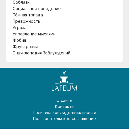
Соблазн
Гипотеза квантового сознания | Мозг квантовый
Социальное поведение
компьютер.
Тёмная триада
Тревожность
keyboard_arrow_down
Угроза
Управление мыслями
Фотография дня
Фобия
Фрустрация
Энциклопедия Заблуждений
О сайте
Контакты
Иногда у человека наступает период Болдинской
Политика конфиденциальности
Осени. Период затворничества. Когда хочет
Пользовательское соглашение
побыть наедине с собой. Со своими мыслями. В
тишине и покое. Разобраться в себе и распахнуть