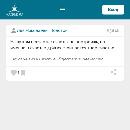
menu
Вход
person
Лев Николаевич Толстой
#3846
На чужом несчастье счастья не построишь, но
именно в счастье других скрывается твое счастье.
Смысл жизни и Счастье
Общество
Человечество
favorite
bookmark
1