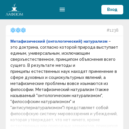
menu
Вход
#1238
Метафизический (онтологический) натурализм
–
это доктрина, согласно которой природа выступает
единым, универсальным, исключающим
сверхъестественное, принципом объяснения всего
сущего. В результате методы и
принципы естественных наук находят применение в
сфере духовных и социокультурных явлений, а
метафизические проблемы вовсе изымаются из
философии. Метафизический натурализм (также
называемый "онтологическим натурализмом",
"философским натурализмом" и
"антисупернатурализмом") представляет собой
философскую систему мировоззрения и убеждений,
которая утверждает, что нет ничего, кроме
естественных или природных элементов, принципов