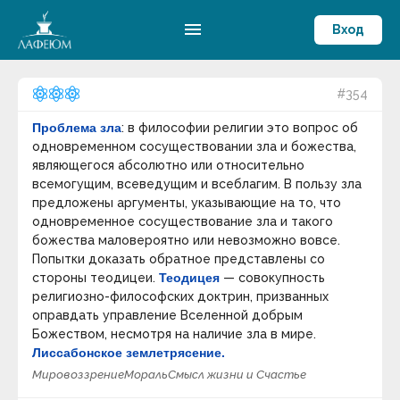
menu
Вход
#354
Проблема зла
: в философии религии это вопрос об
одновременном сосуществовании зла и божества,
являющегося абсолютно или относительно
всемогущим, всеведущим и всеблагим. В пользу зла
предложены аргументы, указывающие на то, что
одновременное сосуществование зла и такого
божества маловероятно или невозможно вовсе.
Попытки доказать обратное представлены со
стороны теодицеи.
Теодицея
— совокупность
религиозно-философских доктрин, призванных
оправдать управление Вселенной добрым
Божеством, несмотря на наличие зла в мире.
Лиссабонское землетрясение.
Мировоззрение
Мораль
Смысл жизни и Счастье