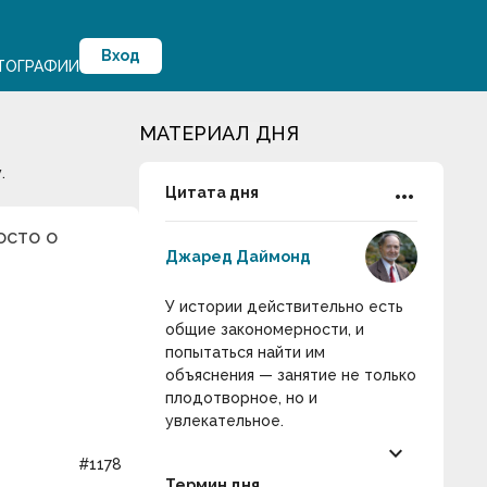
Вход
ТОГРАФИИ
МАТЕРИАЛ ДНЯ
.
more_horiz
Цитата дня
осто о
Джаред Даймонд
У истории действительно есть
общие закономерности, и
попытаться найти им
объяснения — занятие не только
плодотворное, но и
увлекательное.
keyboard_arrow_down
#1178
Термин дня