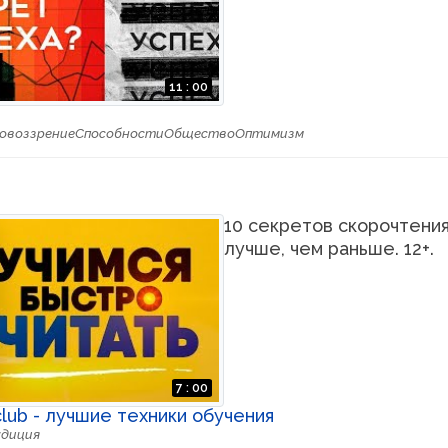
11 : 00
r
овоззрение
Способности
Общество
Оптимизм
10 секретов скорочтения
лучше, чем раньше. 12+.
7 : 00
lub - лучшие техники обучения
удиция