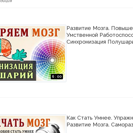
удиция
Развитие Мозга. Повыш
Умственной Работоспосо
Синхронизация Полушари
6 : 00
Как Стать Умнее. Упражн
Развитие Мозга. Самораз