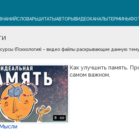
ЗНАНИЙ
СЛОВАРЬ
ЦИТАТЫ
АВТОРЫ
ВИДЕО
КАНАЛЫ
ТЕРМИНЫ
ФО
ТИ
сурсы (Психология) – видео файлы раскрывающие данную тему
Как улучшить память. Пр
самом важном.
8 : 00
 Мысли