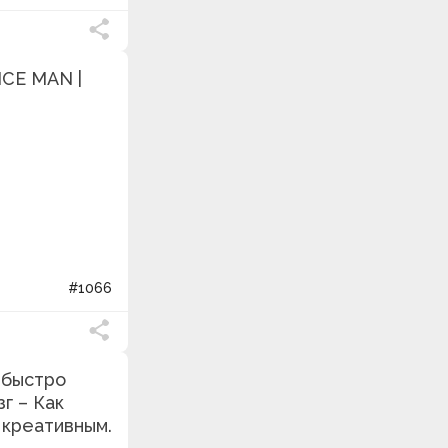
ICE MAN |
#1066
 быстро
г – Как
 креативным.