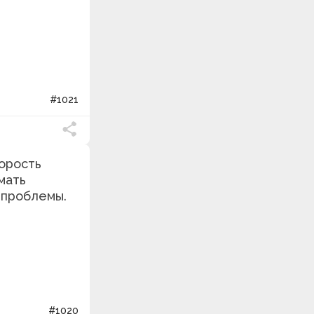
#1021
корость
мать
 проблемы.
#1020