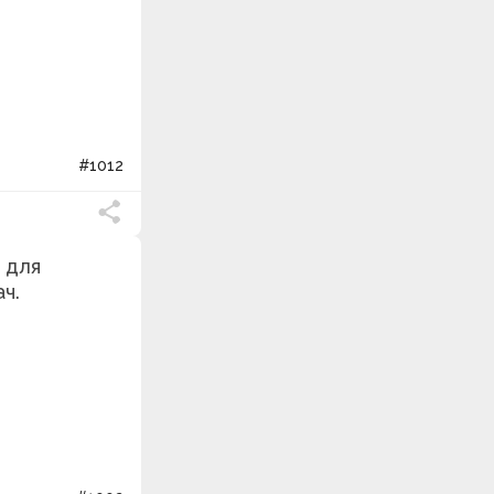
#1012
 для
ч.