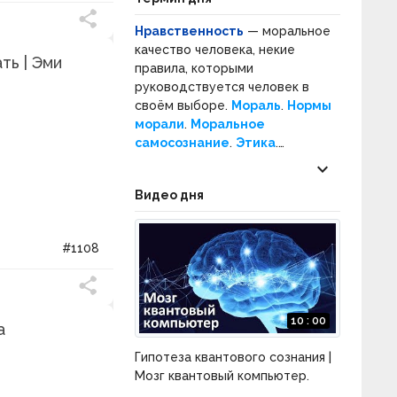
Нравственность
— моральное
качество человека, некие
ть | Эми
правила, которыми
руководствуется человек в
своём выборе.
Мораль
.
Нормы
морали
.
Моральное
самосознание
.
Этика
.
Нормативная этика
.
keyboard_arrow_down
Прикладная этика
.
Нравы
.
Видео дня
Социальное поведение
.
Социальные нормы
.
#1108
10 : 00
а
Гипотеза квантового сознания |
Мозг квантовый компьютер.