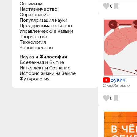
Оптимизм
favorite
bookmark
0
Наставничество
Образование
Популяризация науки
Предпринимательство
Управленческие навыки
Творчество
Технология
Человечество
Наука и Философия
Вселенная и Бытие
Интеллект и Сознание
История жизни на Земле
Футурология
Букич
Способности
favorite
bookmark
0