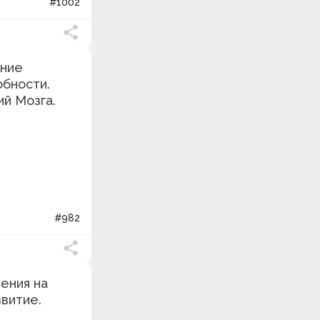
#1002
ение
бности.
й Мозга.
#982
ения на
витие.