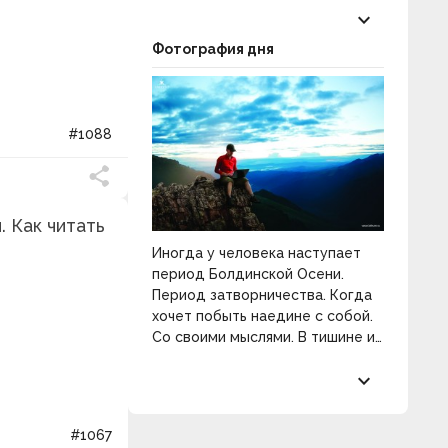
keyboard_arrow_down
Фотография дня
#1088
. Как читать
Иногда у человека наступает
период Болдинской Осени.
Период затворничества. Когда
хочет побыть наедине с собой.
Со своими мыслями. В тишине и
покое. Разобраться в себе и
keyboard_arrow_down
распахнуть двери к
прекрасному.
#1067