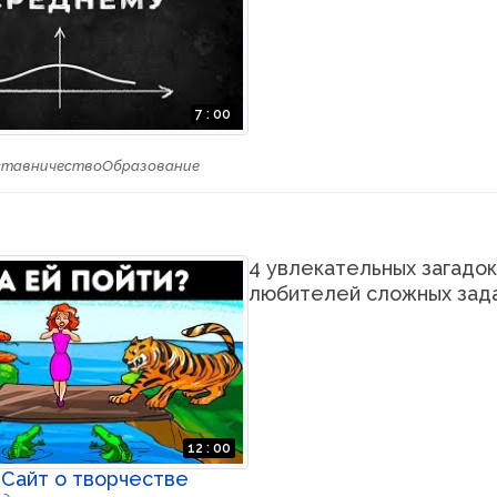
7 : 00
r
ставничество
Образование
4 увлекательных загадок
любителей сложных зада
12 : 00
 Сайт о творчестве