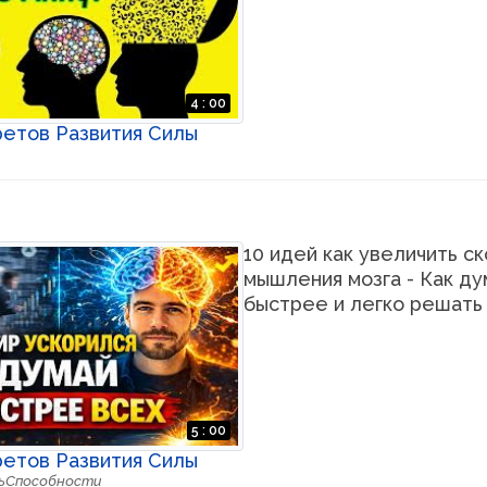
4 : 00
ретов Развития Силы
10 идей как увеличить с
мышления мозга - Как ду
быстрее и легко решать
5 : 00
ретов Развития Силы
ь
Способности