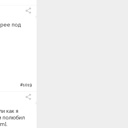
трее под
#1019
и как я
и полюбил
m].