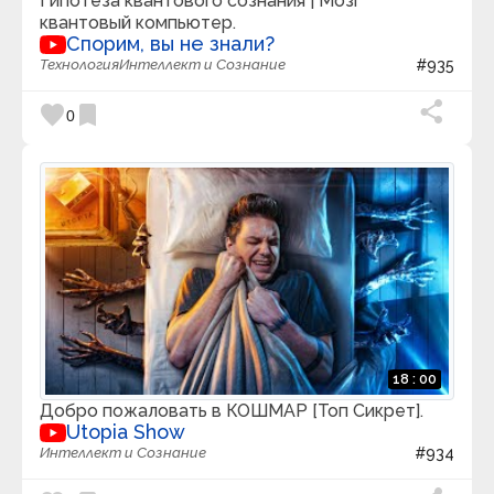
Гипотеза квантового сознания | Мозг
квантовый компьютер.
Спорим, вы не знали?
Технология
Интеллект и Сознание
#935
favorite
bookmark
0
18 : 00
Добро пожаловать в КОШМАР [Топ Сикрет].
Utopia Show
Интеллект и Сознание
#934