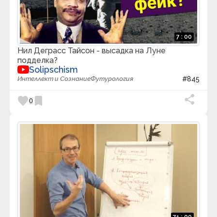
7 : 00
Нил Деграсс Тайсон - высадка на Луне
подделка?
Solipschism
Интеллект и Сознание
Футурология
#845
favorite
bookmark
0
71 : 00