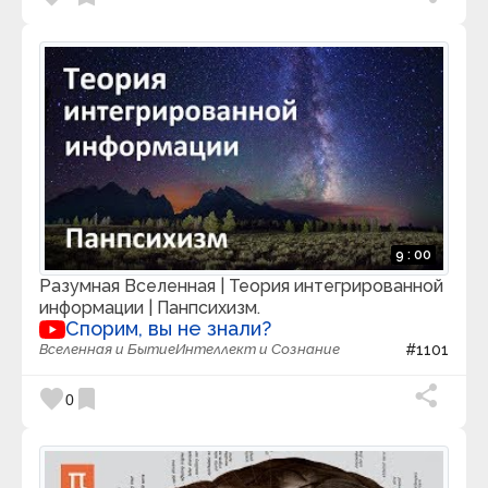
9 : 00
Разумная Вселенная | Теория интегрированной
информации | Панпсихизм.
Спорим, вы не знали?
Вселенная и Бытие
Интеллект и Сознание
#1101
favorite
bookmark
0