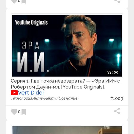
favorite
bookmark
0
33 : 00
Серия 1: Где точка невозврата? — «Эра ИИ» с
Робертом Дауни-мл. [YouTube Originals].
Vert Dider
Технология
Интеллект и Сознание
#1009
favorite
bookmark
0