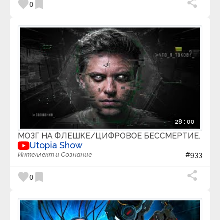
favorite
bookmark
0
28 : 00
МОЗГ НА ФЛЕШКЕ/ЦИФРОВОЕ БЕССМЕРТИЕ.
Utopia Show
Интеллект и Сознание
#933
favorite
bookmark
0