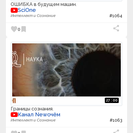
ОШИБКА в будущем машин.
SciOne
Интеллект и Сознание
#1064
favorite
bookmark
0
27 : 00
Границы сознания.
Канал Newочём
Интеллект и Сознание
#1063