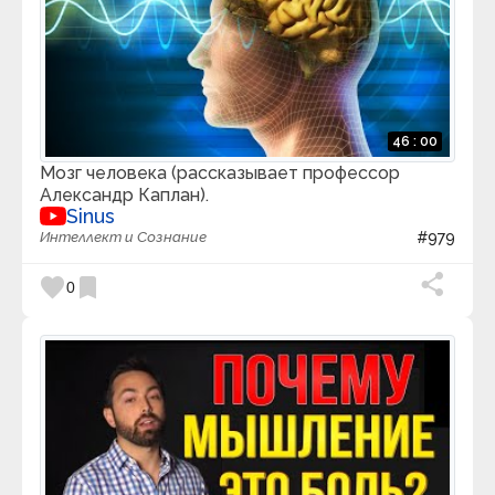
46 : 00
Мозг человека (рассказывает профессор
Александр Каплан).
Sinus
Интеллект и Сознание
#979
favorite
bookmark
0