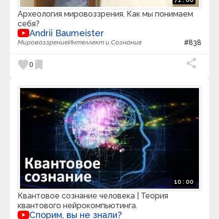
Археология мировоззрения. Как мы понимаем
себя?
Andrii Baumeister
Мировоззрение
Интеллект и Сознание
#838
favorite
bookmark
0
10 : 00
Квантовое сознание человека | Теория
квантового нейрокомпьютинга.
Спорим, вы не знали?