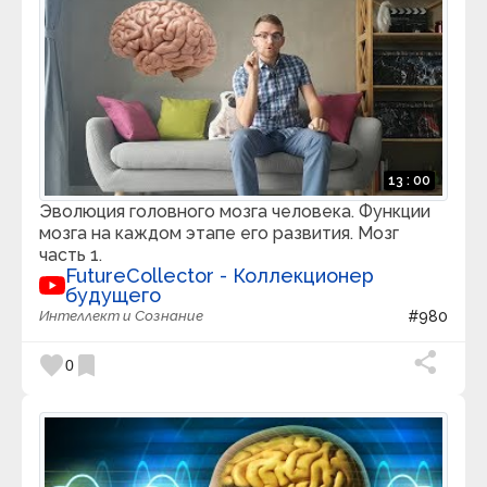
13 : 00
Эволюция головного мозга человека. Функции
мозга на каждом этапе его развития. Мозг
часть 1.
FutureCollector - Коллекционер
будущего
Интеллект и Сознание
#980
favorite
bookmark
0