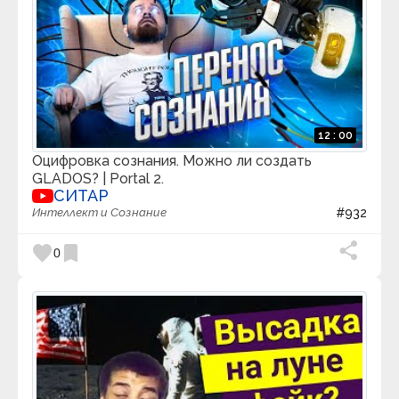
12 : 00
Оцифровка сознания. Можно ли создать
GLADOS? | Portal 2.
СИТАР
Интеллект и Сознание
#932
favorite
bookmark
0