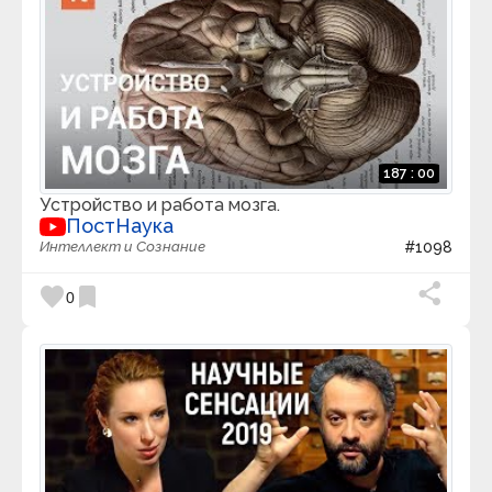
187 : 00
Устройство и работа мозга.
ПостНаука
Интеллект и Сознание
#1098
favorite
bookmark
0