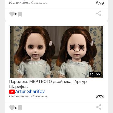
Интеллект и Сознание
#779
favorite
bookmark
0
20 : 00
Парадокс МЕРТВОГО двойника | Артур
Шарифов.
Artur Sharifov
Интеллект и Сознание
#774
favorite
bookmark
0