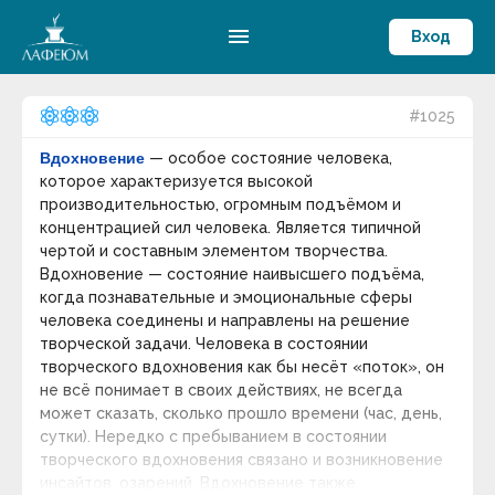
menu
Вход
#1025
Вдохновение
— особое состояние человека,
которое характеризуется высокой
производительностью, огромным подъёмом и
концентрацией сил человека. Является типичной
чертой и составным элементом творчества.
Вдохновение — состояние наивысшего подъёма,
когда познавательные и эмоциональные сферы
человека соединены и направлены на решение
творческой задачи. Человека в состоянии
творческого вдохновения как бы несёт «поток», он
не всё понимает в своих действиях, не всегда
может сказать, сколько прошло времени (час, день,
сутки). Нередко с пребыванием в состоянии
творческого вдохновения связано и возникновение
инсайтов, озарений. Вдохновение также