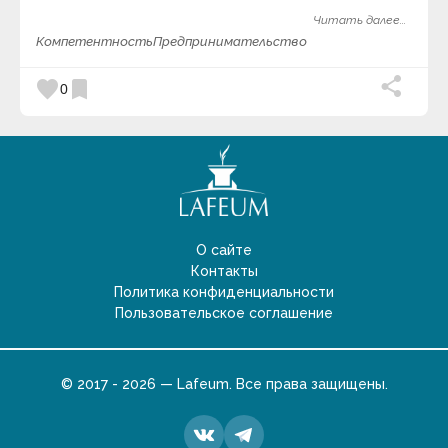
нибудь придумать даже в безвыходных на первый
Читать далее...
взгляд ситуациях.
10.
Я обычно способен держать
Компетентность
Предпринимательство
ситуацию под контролем.
favorite
bookmark
0
О сайте
Контакты
Политика конфиденциальности
Пользовательское соглашение
© 2017 - 2026 — Lafeum. Все права защищены.