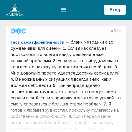
menu
Вход
#640
Тест самоэффективности
— бланк методики с 10
суждениями для оценки:
1.
Если я как следует
постараюсь, то всегда найду решение даже
сложной проблемы.
2.
Если мне что-нибудь мешает,
то я все же нахожу пути достижения своей цели.
3.
Мне довольно просто удается достичь своих целей
4.
В неожиданных ситуациях я всегда знаю, как я
должен себя вести.
5.
При непредвиденно
возникающих трудностях я верю, что смогу с ними
справиться.
6.
Если я приложу достаточно усилий, то
смогу справиться с большинством проблем.
7.
Я
готов к любым трудностям, поскольку полагаюсь на
собственные способности.
8.
Если передо мной
встает какая-либо проблема, то я обычно нахожу
несколько вариантов ее решения.
9.
Я могу что-