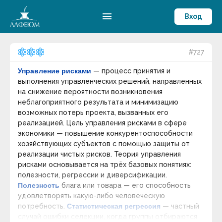
menu
Вход
#727
Управление рисками
— процесс принятия и
выполнения управленческих решений, направленных
на снижение вероятности возникновения
неблагоприятного результата и минимизацию
возможных потерь проекта, вызванных его
реализацией. Цель управления рисками в сфере
экономики — повышение конкурентоспособности
хозяйствующих субъектов с помощью защиты от
реализации чистых рисков. Теория управления
рисками основывается на трёх базовых понятиях:
полезности, регрессии и диверсификации.
Полезность
блага или товара — его способность
удовлетворять какую-либо человеческую
потребность.
Статистическая регрессия
— частный
случай ошибки селекции, когда группы отбираются