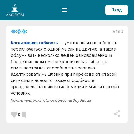
menu
Вход
#286
Когнитивная гибкость
— умственная способность
переключаться с одной мысли на другую, а также
обдумывать несколько вещей одновременно. В
более широком смысле когнитивная гибкость
описывается как способность человека
адаптировать мышление при переходе от старой
ситуации к новой, а также способность
преодолевать привычные реакции и мысли в новых
условиях.
Компетентность
Способности
Эрудиция
favorite
bookmark
0