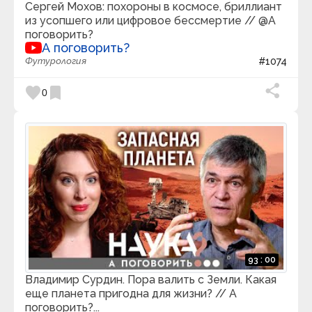
не оказывают. Они мимолетны, а потому не
Сергей Мохов: похороны в космосе, бриллиант
Kurzgesagt
накапливаются в мыслях и памяти. Однако часто
keyboard_arrow_down
из усопшего или цифровое бессмертие // @А
Latos Charts
повторение негативных эмоций может лишить
поговорить?
Like Stories of Old
человека возможности улыбаться и радоваться
А поговорить?
Lionel Grand
жизни. Поэтому любых отрицательных моментов
Футурология
#1074
LS Philosophy
нужно избегать. Выводы:
1.
Чувства – это
M Generation
Mad Work Day
глубинное проявление, эмоции – поверхностное.
favorite
bookmark
0
Marina Mogilko
2.
Эмоции являются ответной реакцией на
Marshall EN
ситуацию, чувства от ситуации не изменяются.
3.
Maths Town
Эмоция вполне осознанна и объяснима, чувство –
Max TV
нет.
4.
Чувства носят постоянный характер,
MeditationRelaxClub - Sleep Music & Mindfulness
эмоции – кратковременный.
5.
Физиологические
MegaShow TV
melodysheep
проявления эмоций и чувств похожи.
6.
Чувства и
MENTAL TV
эмоции делятся на негативные и позитивные.
7.
MIMotivation
Эмоции оказывают небольшое влияние на
Mindvalley на русском
человека по сравнению с чувствами.
Misty Voice
Mitu's creatives / クリエイティブ
MixShow
93 : 00
MOGOL TV
morn1415
Владимир Сурдин. Пора валить с Земли. Какая
Music for body and spirit - Meditation music
еще планета пригодна для жизни? // А
Musicoterapia
поговорить?...