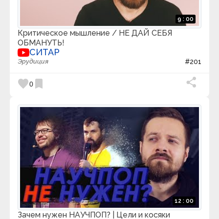
Эван Кармайкл
Эволюция СоЗнания
9 : 00
ЭСДЖЕЙ
Критическое мышление / НЕ ДАЙ СЕБЯ
Это [Интересно]
Это Нужно Знать!
ОБМАНУТЬ!
СИТАР
Эрудиция
#201
favorite
bookmark
0
12 : 00
Зачем нужен НАУЧПОП? | Цели и косяки