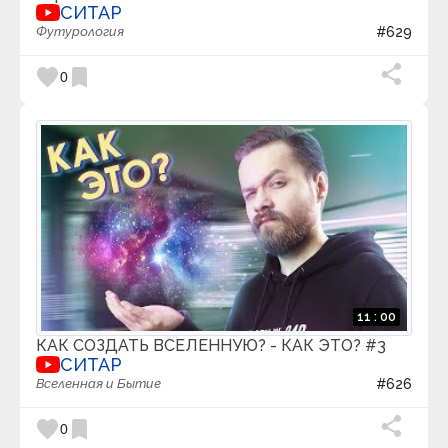
СИТАР
Kurzgesagt
Футурология
#629
Latos Charts
Like Stories of Old
Lionel Grand
favorite
bookmark
0
LS Philosophy
M Generation
Mad Work Day
Marina Mogilko
Marshall EN
Maths Town
Max TV
MeditationRelaxClub - Sleep Music & Mindfulness
MegaShow TV
melodysheep
MENTAL TV
MIMotivation
Mindvalley на русском
11 : 00
Misty Voice
Mitu's creatives / クリエイティブ
КАК СОЗДАТЬ ВСЕЛЕННУЮ? - КАК ЭТО? #3
MixShow
СИТАР
MOGOL TV
Вселенная и Бытие
#626
morn1415
Music for body and spirit - Meditation music
favorite
bookmark
0
Musicoterapia