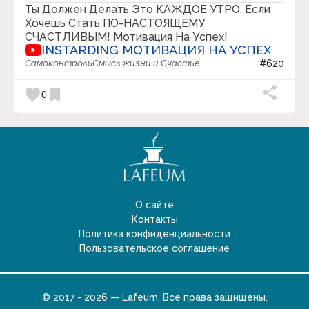
Ты Должен Делать Это КАЖДОЕ УТРО, Если
Kurzgesagt
Хочешь Стать ПО-НАСТОЯЩЕМУ
Latos Charts
СЧАСТЛИВЫМ! Мотивация На Успех!
Like Stories of Old
INSTARDING МОТИВАЦИЯ НА УСПЕХ
Lionel Grand
LS Philosophy
Самоконтроль
Смысл жизни и Счастье
#620
M Generation
Mad Work Day
favorite
bookmark
0
Marina Mogilko
Marshall EN
Maths Town
Max TV
MeditationRelaxClub - Sleep Music & Mindfulness
MegaShow TV
melodysheep
MENTAL TV
MIMotivation
О сайте
Mindvalley на русском
Контакты
Misty Voice
Политика конфиденциальности
Mitu's creatives / クリエイティブ
MixShow
Пользовательское соглашение
MOGOL TV
morn1415
Music for body and spirit - Meditation music
Musicoterapia
© 2017 - 2026 — Lafeum. Все права защищены.