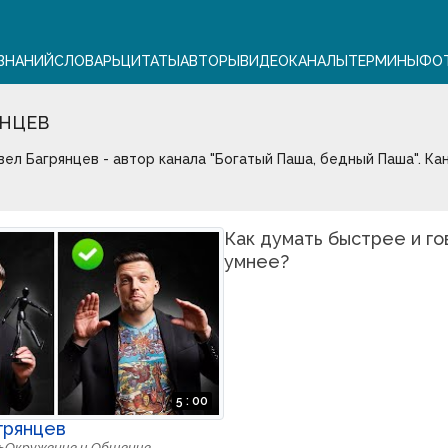
ЗНАНИЙ
СЛОВАРЬ
ЦИТАТЫ
АВТОРЫ
ВИДЕО
КАНАЛЫ
ТЕРМИНЫ
ФО
ЯНЦЕВ
вел Багрянцев - автор канала "Богатый Паша, бедный Паша". Ка
Как думать быстрее и го
умнее?
5 : 00
грянцев
ь
Окружение и Общение