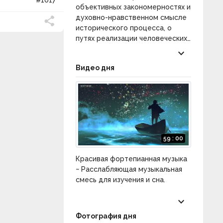
объективных закономерностях и
духовно-нравственном смысле
исторического процесса, о
путях реализации человеческих
сущностных сил в истории, о
keyboard_arrow_down
возможностях обретения
Видео дня
общечеловеческого единства.
Категория:
Философия истории
.
59 : 00
Красивая фортепианная музыка
~ Расслабляющая музыкальная
смесь для изучения и сна.
keyboard_arrow_down
Фотография дня