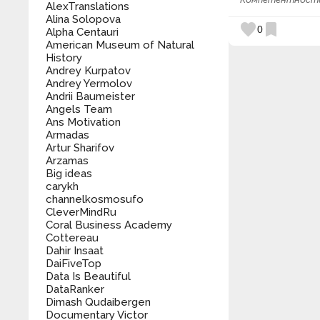
AlexTranslations
Alina Solopova
favorite
bookmark
0
Alpha Centauri
American Museum of Natural
History
Andrey Kurpatov
Andrey Yermolov
Andrii Baumeister
Angels Team
Ans Motivation
Armadas
Artur Sharifov
Arzamas
Big ideas
carykh
channelkosmosufo
CleverMindRu
Coral Business Academy
Cottereau
Dahir Insaat
DaiFiveTop
Data Is Beautiful
DataRanker
Dimash Qudaibergen
Documentary Victor