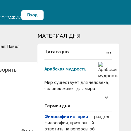
Вход
ТОГРАФИИ
МАТЕРИАЛ ДНЯ
нал:
Павел
more_horiz
Цитата дня
ворить
Арабская мудрость
Мир существует для человека,
человек живет для мира.
keyboard_arrow_down
Термин дня
Философия истории
— раздел
философии, призванный
ответить на вопросы об
#1017