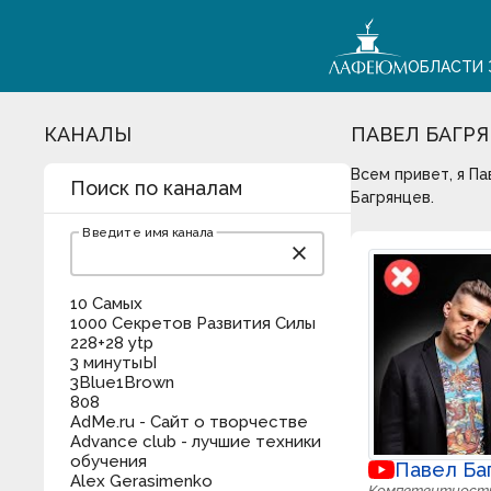
ОБЛАСТИ 
КАНАЛЫ
ПАВЕЛ БАГР
Всем привет, я Па
Поиск по каналам
Багрянцев
.
Введите имя канала
close
10 Самых
1000 Секретов Развития Силы
228+28 ytp
3 минутыЫ
3Blue1Brown
808
AdMe.ru - Сайт о творчестве
Advance club - лучшие техники
обучения
Павел Ба
Alex Gerasimenko
Компетентност