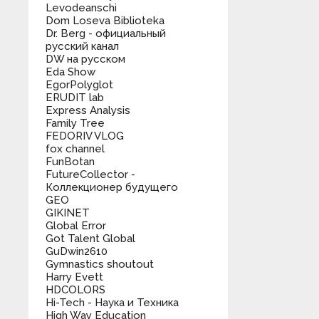
Levodeanschi
Dom Loseva Biblioteka
Dr. Berg - официальный
русский канал
DW на русском
Eda Show
EgorPolyglot
ERUDIT lab
Express Analysis
Family Tree
FEDORIV VLOG
fox channel
FunBotan
FutureCollector -
Коллекционер будущего
GEO
GIKINET
Global Error
Got Talent Global
GuDwin2610
Gymnastics shoutout
Harry Evett
HDCOLORS
Hi-Tech - Наука и Техника
High Way Education