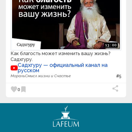
Эван Кармайкл
Эволюция СоЗнания
ЭСДЖЕЙ
Это [Интересно]
Это Нужно Знать!
13 : 00
Как благость может изменить вашу жизнь?
Садхгуру.
Садхгуру — официальный канал на
русском
Мораль
Смысл жизни и Счастье
#5
favorite
bookmark
0