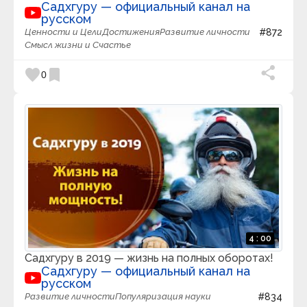
Садхгуру — официальный канал на
Kurzgesagt
русском
Latos Charts
Ценности и Цели
Достижения
Развитие личности
#872
Like Stories of Old
Смысл жизни и Счастье
Lionel Grand
LS Philosophy
favorite
bookmark
M Generation
0
Mad Work Day
Marina Mogilko
Marshall EN
Maths Town
Max TV
MeditationRelaxClub - Sleep Music & Mindfulness
MegaShow TV
melodysheep
MENTAL TV
MIMotivation
Mindvalley на русском
Misty Voice
Mitu's creatives / クリエイティブ
4 : 00
MixShow
Садхгуру в 2019 — жизнь на полных оборотах!
MOGOL TV
Садхгуру — официальный канал на
morn1415
русском
Music for body and spirit - Meditation music
Musicoterapia
Развитие личности
Популяризация науки
#834