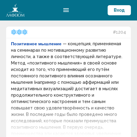
menu
Вход
#1204
Позитивное мышление
— концепция, применяемая
на семинарах по мотивационному развитию
личности, а также в соответствующей литературе.
Метод «позитивного мышления» в своей основе
исходит из того, что применяющий его путём
постоянного позитивного влияния осознанного
мышления (например с помощью аффирмаций или
медитативных визуализаций) достигает в мыслях
продолжительного конструктивного и
оптимистического настроения и тем самым
повышает свою удовлетворённость и качество
жизни. В последние годы было проведено много
исследований, которые показали преимущества
позитивного мышления. В первую очередь,
преимущества эти касаются здоровья: увеличение