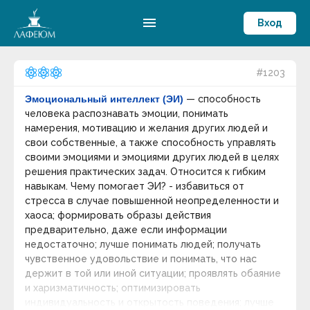
menu
Вход
#1203
Эмоциональный интеллект (ЭИ)
— способность
человека распознавать эмоции, понимать
намерения, мотивацию и желания других людей и
свои собственные, а также способность управлять
своими эмоциями и эмоциями других людей в целях
решения практических задач. Относится к гибким
навыкам. Чему помогает ЭИ? - избавиться от
стресса в случае повышенной неопределенности и
хаоса; формировать образы действия
предварительно, даже если информации
недостаточно; лучше понимать людей; получать
чувственное удовольствие и понимать, что нас
держит в той или иной ситуации; проявлять обаяние
и харизматичность; оптимизировать
индивидуальность и открытость поведения; лучше