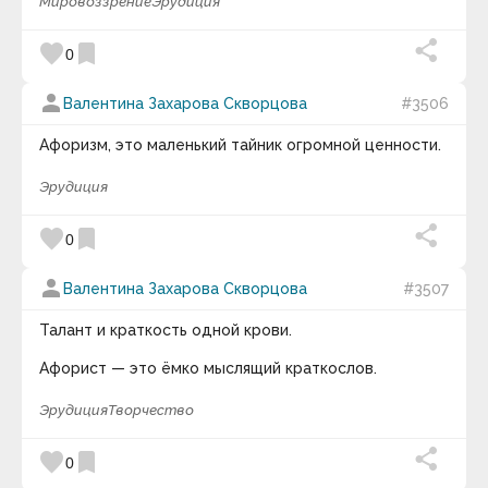
Мировоззрение
Эрудиция
favorite
bookmark
0
person
Валентина Захарова Скворцова
#3506
Афоризм, это маленький тайник огромной ценности.
Эрудиция
favorite
bookmark
0
person
Валентина Захарова Скворцова
#3507
Талант и краткость одной крови.
Афорист — это ёмко мыслящий краткослов.
Эрудиция
Творчество
favorite
bookmark
0