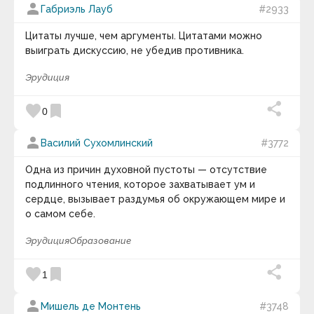
person
Габриэль Лауб
#2933
Цитаты лучше, чем аргументы. Цитатами можно
выиграть дискуссию, не убедив противника.
Эрудиция
favorite
bookmark
0
person
Василий Сухомлинский
#3772
Одна из причин духовной пустоты — отсутствие
подлинного чтения, которое захватывает ум и
сердце, вызывает раздумья об окружающем мире и
о самом себе.
Эрудиция
Образование
favorite
bookmark
1
person
Мишель де Монтень
#3748