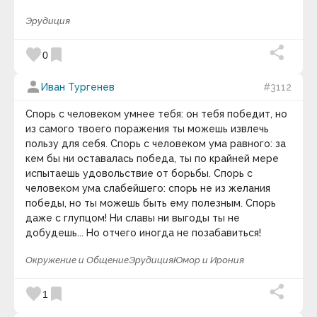
Эрудиция
favorite
bookmark
0
person
Иван Тургенев
#3112
Спорь с человеком умнее тебя: он тебя победит, но
из самого твоего поражения ты можешь извлечь
пользу для себя. Спорь с человеком ума равного: за
кем бы ни оставалась победа, ты по крайней мере
испытаешь удовольствие от борьбы. Спорь с
человеком ума слабейшего: спорь не из желания
победы, но ты можешь быть ему полезным. Спорь
даже с глупцом! Ни славы ни выгоды ты не
добудешь... Но отчего иногда не позабавиться!
Окружение и Общение
Эрудиция
Юмор и Ирония
favorite
bookmark
1