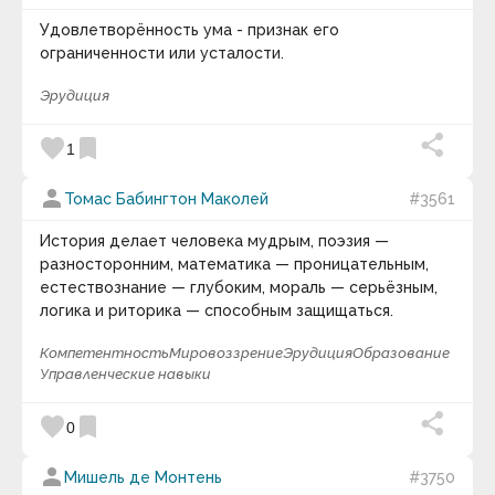
Удовлетворённость ума - признак его
ограниченности или усталости.
Эрудиция
favorite
bookmark
1
person
Томас Бабингтон Маколей
#3561
История делает человека мудрым, поэзия —
разносторонним, математика — проницательным,
естествознание — глубоким, мораль — серьёзным,
логика и риторика — способным защищаться.
Компетентность
Мировоззрение
Эрудиция
Образование
Управленческие навыки
favorite
bookmark
0
person
Мишель де Монтень
#3750