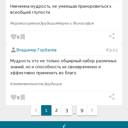
Никчемна мудрость, не умеющая приноровиться к
всеобщей глупости.
Мировоззрение
Эрудиция
Наука и Философия
favorite
bookmark
0
person
Владимир Горбачёв
#3103
Мудрость это не только обширный набор различных
знаний, но и способность их своевременно и
эффективно применить во благо.
Компетентность
Эрудиция
favorite
bookmark
0
chevron_left
chevron_right
1
2
3
9
...