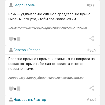
person
Георг Гегель
#3238
Речь — удивительно сильное средство, но нужно
иметь много ума, чтобы пользоваться им.
Компетентность
Эрудиция
Управленческие навыки
favorite
bookmark
0
person
Бертран Рассел
#3577
Полезно время от времени ставить знак вопроса на
вещах, которые тебе давно представляются
несомненными.
Мировоззрение
Эрудиция
Управленческие навыки
favorite
bookmark
0
person
Неизвестный автор
#3276