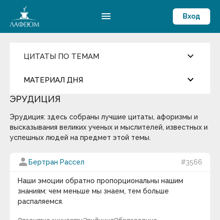
menu
Вход
keyboard_arrow_down
ЦИТАТЫ ПО ТЕМАМ
Ценности и Цели
keyboard_arrow_down
МАТЕРИАЛ ДНЯ
Достижения
Здоровый образ жизни
ЭРУДИЦИЯ
Компетентность
more_horiz
Цитата дня
Жизнелюбие
Эрудиция: здесь собраны лучшие цитаты, афоризмы и
Мировоззрение
Мораль
высказывания великих ученых и мыслителей, известных и
Окружение и Общение
Андрей Кнышев
успешных людей на предмет этой темы.
Предостережение
Развитие личности
Сегодня ему исполнилось бы 500 лет…
person
Бертран Рассел
#3566
Самоконтроль
Смысл жизни и Счастье
keyboard_arrow_down
Способности
Наши эмоции обратно пропорциональны нашим
Эрудиция
знаниям: чем меньше мы знаем, тем больше
Термин дня
распаляемся.
Общество
Оптимизм
Массовые вымирания
— глобальные катастрофы