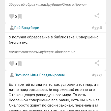
явление в биологии и экологии, заключающееся в
Часовая Версия).
Здоровый образ жизни
Эрудиция
Юмор и Ирония
исчезновении всех представителей
определённого биологического вида или таксона.
keyboard_arrow_down
favorite
bookmark
Вымирание может иметь естественные или
0
антропогенные причины. При особо частых
Фотография дня
случаях вымирания биологических видов за
person
Рэй Брэдбери
#3316
короткий промежуток времени обычно говорят о
массовом вымирании. Шаблон:
Массовые
Я получил образование в библиотеке. Совершенно
вымирания
. Категория:
Массовые вымирания
бесплатно.
видов
.
Компетентность
Эрудиция
Образование
favorite
bookmark
0
person
Латыпов Илья Владимирович
#3277
Есть третий взгляд на то, как устроен этот мир, и я
Те, кто с детства стремится к мечте, часто
лично придерживаюсь (и переживаю) именно его.
реализуют свои жизненные планы.
Это концепция равнодушного мира. То есть
Вселенной совершенно все равно, есть мы, или нет.
keyboard_arrow_down
Она просто живет по своим законам, перемалывая
своими жерновами тех, кому не повезло оказаться