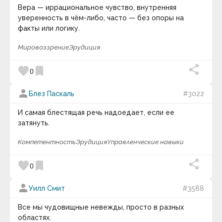
Вера — иррациональное чувство, внутренняя
уверенность в чём-либо, часто — без опоры на
факты или логику.
Мировоззрение
Эрудиция
favorite
bookmark
0
person
Блез Паскаль
#3022
И самая блестящая речь надоедает, если ее
затянуть.
Компетентность
Эрудиция
Управленческие навыки
favorite
bookmark
0
person
Уилл Смит
#3588
Все мы чудовищные невежды, просто в разных
областях.