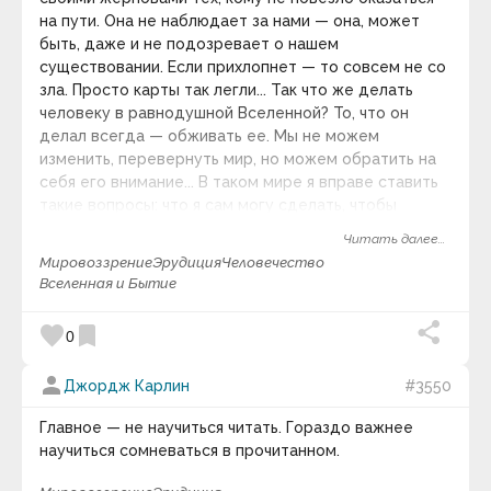
на пути. Она не наблюдает за нами — она, может
быть, даже и не подозревает о нашем
существовании. Если прихлопнет — то совсем не со
зла. Просто карты так легли... Так что же делать
человеку в равнодушной Вселенной? То, что он
делал всегда — обживать ее. Мы не можем
изменить, перевернуть мир, но можем обратить на
себя его внимание... В таком мире я вправе ставить
такие вопросы: что я сам могу сделать, чтобы
уменьшить вероятность стать жертвой тех или иных
Читать далее...
явлений этого мира; как я могу воздействовать на
Мировоззрение
Эрудиция
Человечество
мир, чтобы он стал немного безопаснее... Не в моих
Вселенная и Бытие
силах остановить рак у матери и сына, и вылечить
его. Или побороть преступность. Установить мир во
favorite
bookmark
0
всем мире… В моих силах — сделать то малое, на что
мы способны в данный момент, и надеяться на то,
person
Джордж Карлин
#3550
что результат будет таким, как мы хотим.
Главное — не научиться читать. Гораздо важнее
научиться сомневаться в прочитанном.