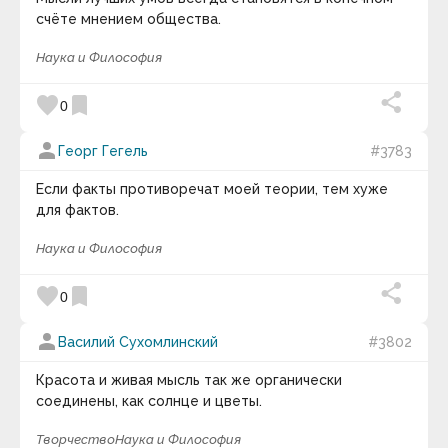
счёте мнением общества.
Наука и Философия
favorite
bookmark
0
person
Георг Гегель
#3783
Если факты противоречат моей теории, тем хуже
для фактов.
Наука и Философия
favorite
bookmark
0
person
Василий Сухомлинский
#3802
Красота и живая мысль так же органически
соединены, как солнце и цветы.
Творчество
Наука и Философия