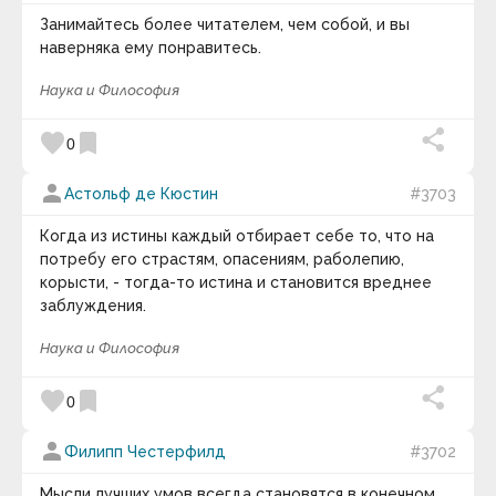
явление в биологии и экологии, заключающееся в
Часовая Версия).
исчезновении всех представителей
Занимайтесь более читателем, чем собой, и вы
определённого биологического вида или таксона.
наверняка ему понравитесь.
keyboard_arrow_down
Вымирание может иметь естественные или
Наука и Философия
антропогенные причины. При особо частых
Фотография дня
случаях вымирания биологических видов за
favorite
bookmark
короткий промежуток времени обычно говорят о
0
массовом вымирании. Шаблон:
Массовые
вымирания
. Категория:
Массовые вымирания
person
Астольф де Кюстин
#3703
видов
.
Когда из истины каждый отбирает себе то, что на
потребу его страстям, опасениям, раболепию,
корысти, - тогда-то истина и становится вреднее
заблуждения.
Наука и Философия
Те, кто с детства стремится к мечте, часто
favorite
bookmark
0
реализуют свои жизненные планы.
person
Филипп Честерфилд
#3702
keyboard_arrow_down
Мысли лучших умов всегда становятся в конечном