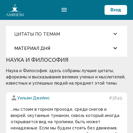
menu
Вход
keyboard_arrow_down
ЦИТАТЫ ПО ТЕМАМ
Ценности и Цели
keyboard_arrow_down
МАТЕРИАЛ ДНЯ
Достижения
Здоровый образ жизни
НАУКА И ФИЛОСОФИЯ
Компетентность
more_horiz
Цитата дня
Жизнелюбие
Наука и Философия: здесь собраны лучшие цитаты,
Мировоззрение
Мораль
афоризмы и высказывания великих ученых и мыслителей,
Окружение и Общение
Андрей Кнышев
известных и успешных людей на предмет этой темы.
Предостережение
Развитие личности
Сегодня ему исполнилось бы 500 лет…
person
Уильям Джеймс
#3849
Самоконтроль
Смысл жизни и Счастье
keyboard_arrow_down
Способности
...мы стоим в горном проходе, среди снегов и
Эрудиция
вихрей, окутанные туманом, сквозь который иногда
Термин дня
открывается вид на тропинки, быть может
Общество
ненадежные. Если мы будем стоять без движения,
Оптимизм
Массовые вымирания
— глобальные катастрофы