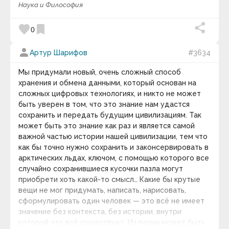
Наука и Философия
favorite
bookmark
0
person
Артур Шарифов
#3634
Мы придумали новый, очень сложный способ
хранения и обмена данными, который основан на
сложных цифровых технологиях, и никто не может
быть уверен в том, что это знание нам удастся
сохранить и передать будущим цивилизациям. Так
может быть это знание как раз и является самой
важной частью истории нашей цивилизации, тем что
как бы точно нужно сохранить и законсервировать в
арктических льдах, ключом, с помощью которого все
случайно сохранившиеся кусочки пазла могут
приобрети хоть какой-то смысл… Какие бы крутые
вещи не мог придумать, написать, нарисовать,
сформулировать один человек — это всё не имеет
значение без контекста, без истории, внутри
которой это всё существует. Из песни может быть