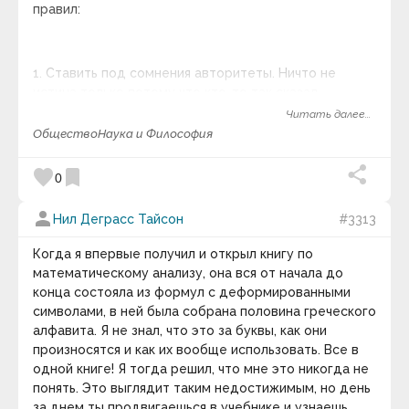
правил:
1. Ставить под сомнения авторитеты. Ничто не
истина только потому что кто-то так сказал.
Следует думать своей головой.
Читать далее...
Общество
Наука и Философия
2. Надо задаваться вопросами и не верить во что-
либо просто потому, что так хочется. Вера не
favorite
bookmark
0
притворяется в реальность.
3. Проверять гипотезы, ища её доказательства в
person
Нил Деграсс Тайсон
#3313
наблюдениях и экспериментах. Если хорошая
гипотеза не проходит проверку, значит она не
Когда я впервые получил и открыл книгу по
верна. Смирись и двигайся дальше.
математическому анализу, она вся от начала до
конца состояла из формул с деформированными
4. Следуй за доказательствами, куда бы они тебя не
символами, в ней была собрана половина греческого
вели. Если у тебя нет доказательств, то отложи
алфавита. Я не знал, что это за буквы, как они
вердикт.
произносятся и как их вообще использовать. Все в
одной книге! Я тогда решил, что мне это никогда не
5. И, вероятно, самое важное правило – помни, ты
понять. Это выглядит таким недостижимым, но день
можешь ошибаться. Даже величайшие ученые
за днем ты продвигаешься в учебнике и узнаешь