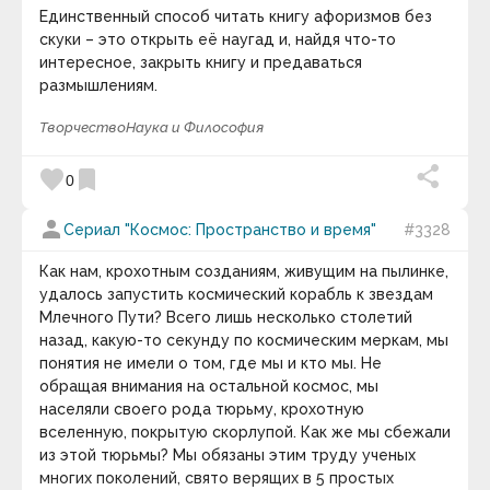
Единственный способ читать книгу афоризмов без
скуки – это открыть её наугад и, найдя что-то
интересное, закрыть книгу и предаваться
размышлениям.
Творчество
Наука и Философия
favorite
bookmark
0
person
Сериал "Космос: Пространство и время"
#3328
Как нам, крохотным созданиям, живущим на пылинке,
удалось запустить космический корабль к звездам
Млечного Пути? Всего лишь несколько столетий
назад, какую-то секунду по космическим меркам, мы
понятия не имели о том, где мы и кто мы. Не
обращая внимания на остальной космос, мы
населяли своего рода тюрьму, крохотную
вселенную, покрытую скорлупой. Как же мы сбежали
из этой тюрьмы? Мы обязаны этим труду ученых
многих поколений, свято верящих в 5 простых