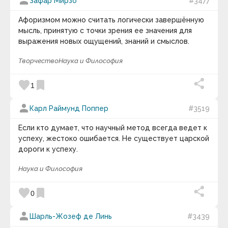
person
Зафар Мирзо
#3477
Афоризмом можно считать логически завершённую
мысль, принятую с точки зрения ее значения для
выражения новых ощущений, знаний и смыслов.
Творчество
Наука и Философия
favorite
bookmark
1
person
Карл Раймунд Поппер
#3519
Если кто думает, что научный метод всегда ведет к
успеху, жестоко ошибается. Не существует царской
дороги к успеху.
Наука и Философия
favorite
bookmark
0
person
Шарль-Жозеф де Линь
#3439