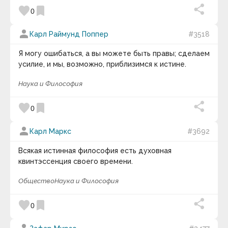
favorite
bookmark
0
person
Карл Раймунд Поппер
#3518
Я могу ошибаться, а вы можете быть правы; сделаем
усилие, и мы, возможно, приблизимся к истине.
Наука и Философия
favorite
bookmark
0
person
Карл Маркс
#3692
Всякая истинная философия есть духовная
квинтэссенция своего времени.
Общество
Наука и Философия
favorite
bookmark
0