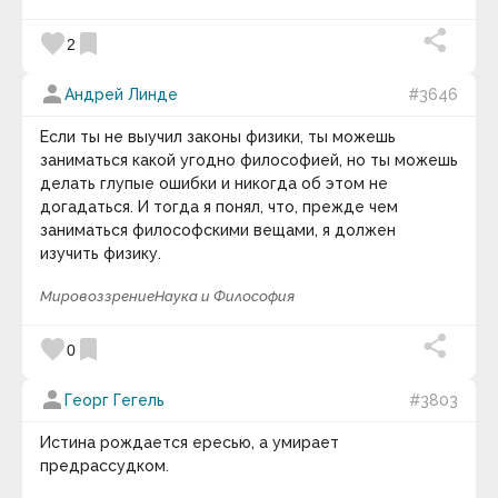
favorite
bookmark
2
person
Андрей Линде
#3646
Если ты не выучил законы физики, ты можешь
заниматься какой угодно философией, но ты можешь
делать глупые ошибки и никогда об этом не
догадаться. И тогда я понял, что, прежде чем
заниматься философскими вещами, я должен
изучить физику.
Мировоззрение
Наука и Философия
favorite
bookmark
0
person
Георг Гегель
#3803
Истина рождается ересью, а умирает
предрассудком.