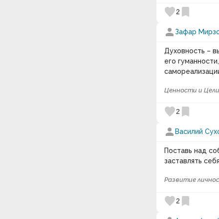
favorite
bookmark
2
person
Зафар Мирз
Духовность – в
его гуманности
самореализации
Ценности и Цел
favorite
bookmark
2
person
Василий Сух
Поставь над со
заставлять себя
Развитие лично
favorite
bookmark
2