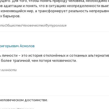
щего. Для того, чтобы понять природу человека, необходимо 
в адаптации и понять, что в ситуациях неопределенности выиг
 изменяющийся мир, а трансформирует реальность непрерывно
х барьеров.
сти
Общество
Человечество
Футурология
ригорьевич Асмолов
 личности – это история отклонённых и сотканных альтернатив
и более трагичной, чем потеря человечности.
 личности
человеческом достоинстве.