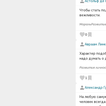
person
Астольф де 
Чтобы стать по
вежливости.
Мораль
Развитие
favorite
bookmark
0
person
Авраам Линк
Характер подоб
надо думать о 
Развитие лично
favorite
bookmark
1
person
Александр Г
На любую саму
человек всегда