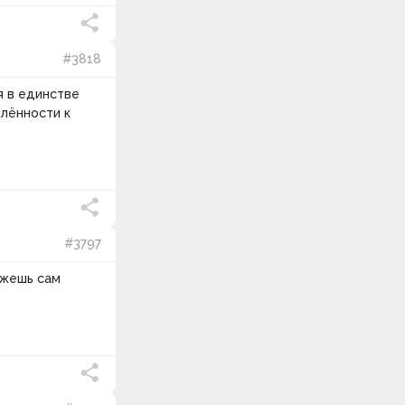
Чувства и эмоции делятся на
негативные и позитивные.
7.
Эмоции оказывают небольшое
#3818
влияние на человека по
сравнению с чувствами.
я в единстве
млённости к
#3797
ожешь сам