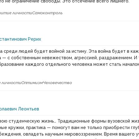
то не ограничение свободы. Это отсечение всего лишнего.
витие личности
Самоконтроль
стантинович Рерих
а среди людей будет войной за истину. Эта война будет в к
а — с собственным невежеством, агрессией, раздражением. И 
разование каждого отдельного человека может стать начало
 личности
Оптимизм
Человечество
олаевич Леонтьев
вою студенческую жизнь… Традиционные формы вузовской жиз
ные кружки, практика — помогут вам не только приобрести глуб
беждения, овладеть научным мировоззрением. Время вашего 