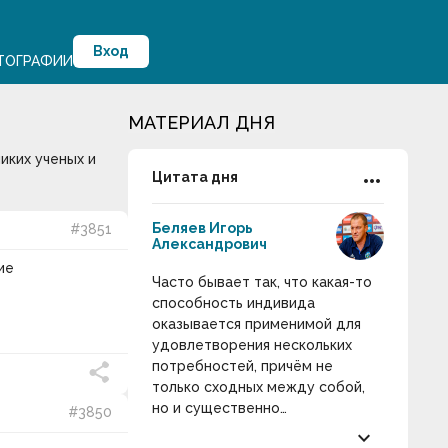
Вход
ТОГРАФИИ
МАТЕРИАЛ ДНЯ
иких ученых и
more_horiz
Цитата дня
Беляев Игорь
#3851
Александрович
ие
Часто бывает так, что какая-то
способность индивида
оказывается применимой для
удовлетворения нескольких
потребностей, причём не
только сходных между собой,
но и существенно
#3850
отличающихся друг от друга.
keyboard_arrow_down