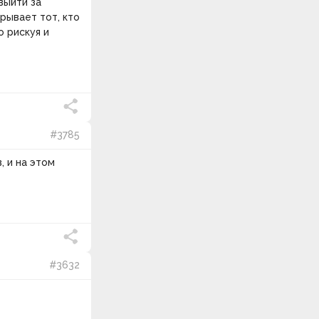
выйти за
рывает тот, кто
 рискуя и
#3785
, и на этом
#3632