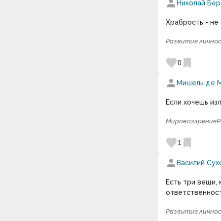
person
Николай Бе
Храбрость - не
Развитие лично
favorite
bookmark
0
person
Мишель де 
Если хочешь изл
Мировоззрение
Р
favorite
bookmark
1
person
Василий Сух
Есть три вещи,
ответственност
Развитие лично