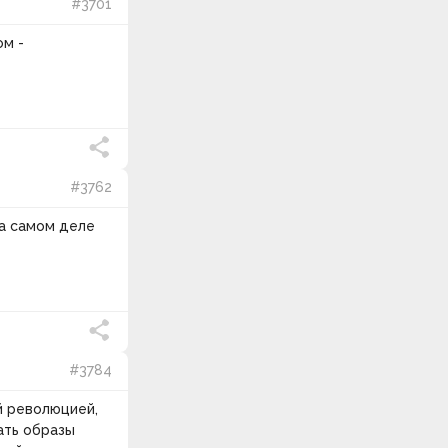
#3701
ом -
#3762
на самом деле
#3784
й революцией,
ать образы