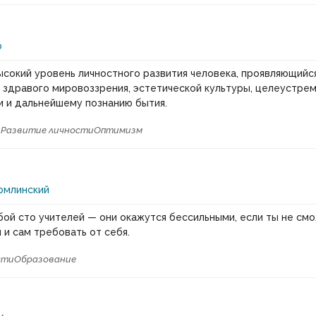
о
ысокий уровень личностного развития человека, проявляющийс
, здравого мировоззрения, эстетической культуры, целеустре
 и дальнейшему познанию бытия.
и
Развитие личности
Оптимизм
омлинский
бой сто учителей — они окажутся бессильными, если ты не см
 и сам требовать от себя.
сти
Образование