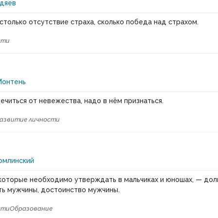
рдяев
 столько отсутствие страха, сколько победа над страхом.
сти
Монтень
ечиться от невежества, надо в нём признаться.
азвитие личности
омлинский
 которые необходимо утверждать в мальчиках и юношах, — дол
ь мужчины, достоинство мужчины.
сти
Образование