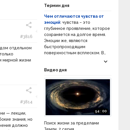
Точно так же удовлетворение
Термин дня
определённой потребности
человеческого существа может
Чем отличаются чувства от
происходить посредством
эмоций
: чувства – это
актуализации более или менее
глубинное проявление, которое
широкого круга в какой-либо
сохраняется на долгое время.
#3816
мере соответствующих ей
Эмоции же, являются
способностей.
быстропроходящим
аждом отдельном
поверхностным всплеском. В
только
этом заключается основное
м мирной жизни
keyboard_arrow_down
отличие, но оно не
Видео дня
единственное. Эмоции являются
ответной реакцией человека на
какие-либо действия. Они
напрямую связаны с
биологическими потребностями
и в большинстве своем
#3814
считаются врожденными.
54 : 00
ни — лекции,
Эмоция вполне осознанна и
окие знания, но
объяснима. Чувства – это
Поиск жизни за пределами
учения должно
комплекс простых эмоций. Они
Земли. 2 серия.