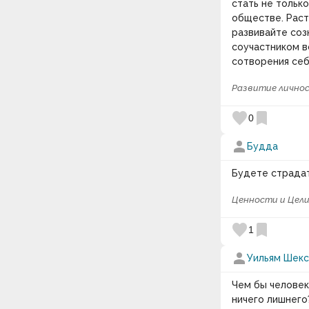
стать не только
обществе. Раст
развивайте соз
соучастником в
сотворения себ
Развитие лично
favorite
bookmark
0
person
Будда
Будете страдат
Ценности и Цел
favorite
bookmark
1
person
Уильям Шек
Чем бы человек
ничего лишнего