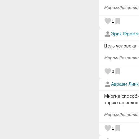
Мораль
Развитие
favorite
bookmark
1
person
Эрих Фромм
Цель человека 
Мораль
Развитие
favorite
bookmark
0
person
Авраам Линк
Многие способн
характер челов
Мораль
Развитие
favorite
bookmark
1