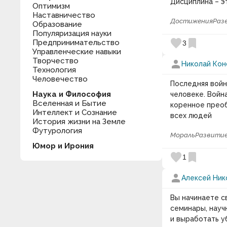
Дисциплина – э
Оптимизм
Наставничество
Достижения
Раз
Образование
Популяризация науки
favorite
bookmark
Предпринимательство
3
Управленческие навыки
Творчество
person
Николай Кон
Технология
Человечество
Последняя войн
Наука и Философия
человеке. Войн
Вселенная и Бытие
коренное преоб
Интеллект и Сознание
всех людей
История жизни на Земле
Футурология
Мораль
Развитие
Юмор и Ирония
favorite
bookmark
1
person
Алексей Ник
Вы начинаете с
семинары, науч
и выработать у