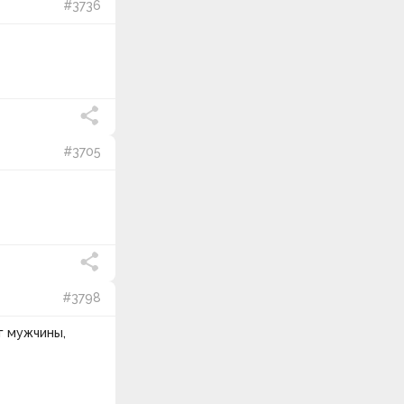
#3736
оказывают. Они мимолетны, а
потому не накапливаются в
мыслях и памяти. Однако часто
повторение негативных эмоций
может лишить человека
возможности улыбаться и
радоваться жизни. Поэтому
любых отрицательных моментов
#3705
нужно избегать. Выводы:
1.
Чувства – это глубинное
проявление, эмоции –
поверхностное.
2.
Эмоции
являются ответной реакцией на
ситуацию, чувства от ситуации
не изменяются.
3.
Эмоция
вполне осознанна и объяснима,
#3798
чувство – нет.
4.
Чувства носят
г мужчины,
постоянный характер, эмоции –
кратковременный.
5.
Физиологические проявления
эмоций и чувств похожи.
6.