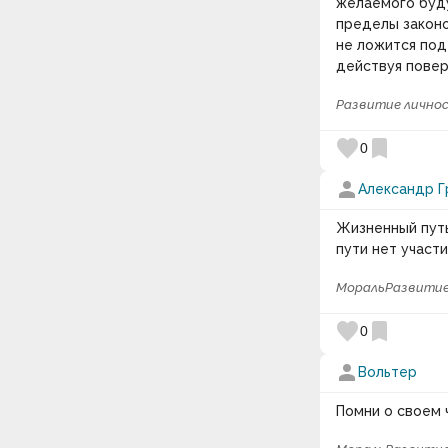
желаемого буду
пределы законо
не ложится под
действуя повер
Развитие лично
favorite
bookmark
0
person
Александр Г
Жизненный путь
пути нет участ
Мораль
Развитие
favorite
bookmark
0
person
Вольтер
Помни о своем 