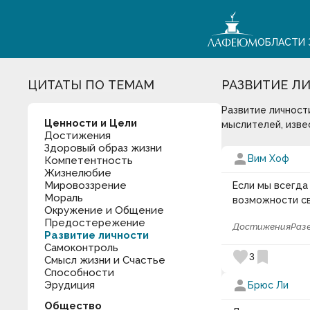
ОБЛАСТИ 
ЦИТАТЫ ПО ТЕМАМ
РАЗВИТИЕ Л
Развитие личност
Ценности и Цели
мыслителей, изве
Достижения
Здоровый образ жизни
person
Вим Хоф
Компетентность
Жизнелюбие
Мировоззрение
Если мы всегда
Мораль
возможности св
Окружение и Общение
Предостережение
Достижения
Раз
Развитие личности
Самоконтроль
favorite
bookmark
3
Смысл жизни и Счастье
Способности
person
Эрудиция
Брюс Ли
Общество