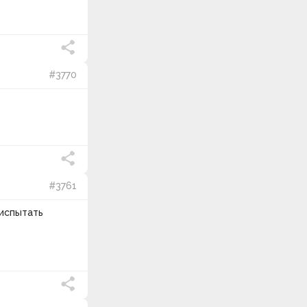
отрицательным чувствам можно
отнести: злость, ненависть,
обиду, зависть, страх, обман,
враждебность, месть и боль. К
негативным эмоциям
#3770
причисляют негодование, слезы,
крик, печаль, грусть, иронию и
тревогу. Как от положительных,
так и от отрицательных чувств
очень сложно избавиться.
Чувства поселяются в мыслях на
очень долгое время. И если они
#3761
позитивные, то их воздействие
на настроение и здоровье
 испытать
человека можно считать
благотворным. Длительное
влияние негативных чувств,
напротив, имеет
разрушительный эффект для
психики. Эмоции же такого
сильного влияния на человека не