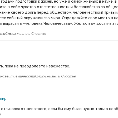
 годами подготовки к жизни, но уже и самой жизнью: в науке, в
ите в себе чувство ответственности и беспокойства за общее
нание своего долга перед обществом, человечеством! Привык
сех событий окружающего мира. Определяйте свое место в н
я вырасти в «человека Человечества». Желаю вам достичь эт
сти
Смысл жизни и Счастье
ь, пока не преодолеете невежество.
и
Развитие личности
Смысл жизни и Счастье
спир
 отличался от животного, если бы ему было нужно только нео
?