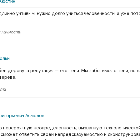
Кюстин
длинно учтивым, нужно долго учиться человечности, а уже пот
 личности
ольн
ен дереву, а репутация — его тени. Мы заботимся о тени, но 
дереве.
сти
ригорьевич Асмолов
ю невероятную неопределенность, вызванную технологическо
 сможет ответить своей непредсказуемостью и сконструиров