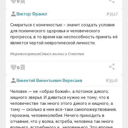
favorite
bookmark
0
person
Виктор Франкл
#3517
Смириться с конечностью – значит создать условия
для психического здоровья и человеческого
прогресса, в то время как неспособность принять её
является чертой невротической личности.
Мировоззрение
Смысл жизни и Счастье
favorite
bookmark
0
person
Викентий Викентьевич Вересаев
#3516
Человек — не «образ божий», а потомок дикого,
хищного зверья. И дивиться нужно не тому, что в
человечестве так много этого дикого и хищного, а
тому — сколько в нем все-таки самопожертвования,
героизма, человеколюбия. Нечего приходить в
отчаяние, что у волка, ястреба, человека так много
волчьего, ястребиного и… человечьего. Это вполне