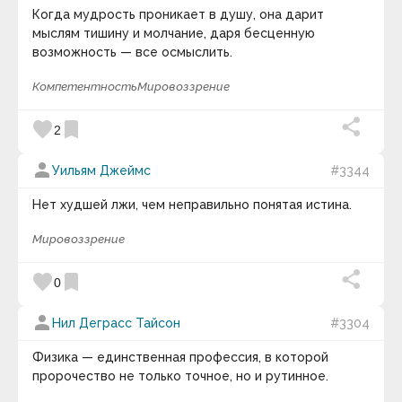
Когда мудрость проникает в душу, она дарит
мыслям тишину и молчание, даря бесценную
возможность — все осмыслить.
Компетентность
Мировоззрение
favorite
bookmark
2
person
Уильям Джеймс
#3344
Нет худшей лжи, чем неправильно понятая истина.
Мировоззрение
favorite
bookmark
0
person
Нил Деграсс Тайсон
#3304
Физика — единственная профессия, в которой
пророчество не только точное, но и рутинное.