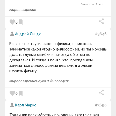
достижению определенных политических или иных
Читать далее...
целей, связанных с господством и властью части
Мировоззрение
людей над остальными членами национального или
мирового сообщества. Вместе с тем, гуманизм
favorite
bookmark
0
помогает прояснить диапазон и утвердить законное
многообразие, плюрализм политических ценностей,
person
Андрей Линде
#3646
от которых требует лишь признать
общечеловеческие ценности в качестве своей
Если ты не выучил законы физики, ты можешь
общей основы.
заниматься какой угодно философией, но ты можешь
делать глупые ошибки и никогда об этом не
догадаться. И тогда я понял, что, прежде чем
заниматься философскими вещами, я должен
изучить физику.
Мировоззрение
Наука и Философия
favorite
bookmark
0
person
Карл Маркс
#3690
Традиции всех мёртвых поколений тяготеют, как