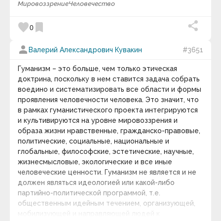
Мировоззрение
Человечество
техническим прогрессом, необходимостью его
дальнейшего развития, и опасностями, связанными с
favorite
bookmark
0
этим.
person
Валерий Александрович Кувакин
#3651
Гуманизм – это больше, чем только этическая
доктрина, поскольку в нем ставится задача собрать
воедино и систематизировать все области и формы
проявления человечности человека. Это значит, что
в рамках гуманистического проекта интегрируются
и культивируются на уровне мировоззрения и
образа жизни нравственные, гражданско-правовые,
политические, социальные, национальные и
глобальные, философские, эстетические, научные,
жизнесмысловые, экологические и все иные
человеческие ценности. Гуманизм не является и не
должен являться идеологией или какой-либо
партийно-политической программой, т.е.
общественным идейным течением, организующей,
мобилизующей и направляющей людей к