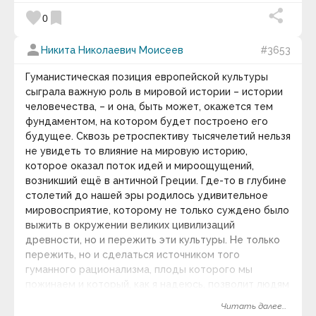
двери к прекрасному.
favorite
bookmark
0
keyboard_arrow_down
person
Никита Николаевич Моисеев
#3653
Гуманистическая позиция европейской культуры
сыграла важную роль в мировой истории – истории
человечества, – и она, быть может, окажется тем
фундаментом, на котором будет построено его
будущее. Сквозь ретроспективу тысячелетий нельзя
не увидеть то влияние на мировую историю,
которое оказал поток идей и мироощущений,
возникший ещё в античной Греции. Где-то в глубине
столетий до нашей эры родилось удивительное
мировосприятие, которому не только суждено было
выжить в окружении великих цивилизаций
древности, но и пережить эти культуры. Не только
пережить, но и сделаться источником того
гуманного рационализма, плоды которого мы
пожинаем и который, как я надеюсь, позволит людям
найти проход между Сциллой и Харибдой
Читать далее...
современного мира – трудностями, порождёнными