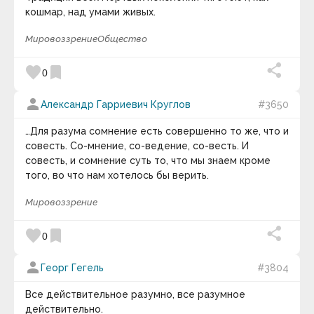
кошмар, над умами живых.
Мировоззрение
Общество
favorite
bookmark
0
person
Александр Гарриевич Круглов
#3650
…Для разума сомнение есть совершенно то же, что и
совесть. Со-мнение, со-ведение, со-весть. И
совесть, и сомнение суть то, что мы знаем кроме
того, во что нам хотелось бы верить.
Мировоззрение
favorite
bookmark
0
person
Георг Гегель
#3804
Все действительное разумно, все разумное
действительно.