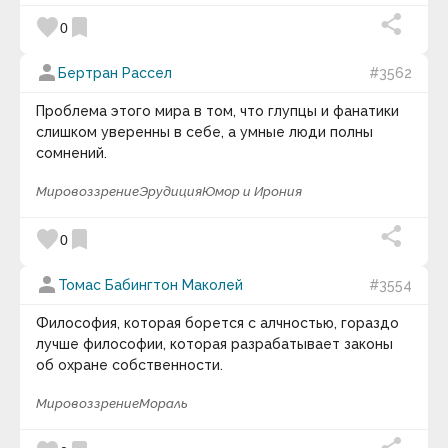
favorite
bookmark
0
person
Бертран Рассел
#3562
Проблема этого мира в том, что глупцы и фанатики
слишком уверенны в себе, а умные люди полны
сомнений.
Мировоззрение
Эрудиция
Юмор и Ирония
favorite
bookmark
0
person
Томас Бабингтон Маколей
#3554
Философия, которая борется с алчностью, гораздо
лучше философии, которая разрабатывает законы
об охране собственности.
Мировоззрение
Мораль