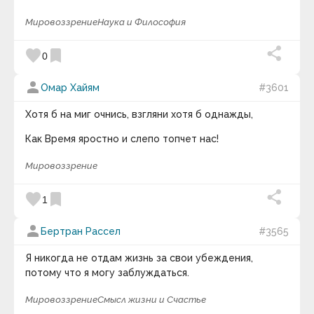
Мировоззрение
Наука и Философия
favorite
bookmark
0
person
Омар Хайям
#3601
Хотя б на миг очнись, взгляни хотя б однажды,
Как Время яростно и слепо топчет нас!
Мировоззрение
favorite
bookmark
1
person
Бертран Рассел
#3565
Я никогда не отдам жизнь за свои убеждения,
потому что я могу заблуждаться.
Мировоззрение
Смысл жизни и Счастье