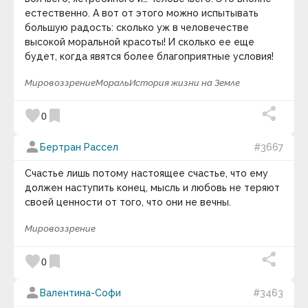
естественно. А вот от этого можно испытывать
большую радость: сколько уж в человечестве
высокой моральной красоты! И сколько ее еще
будет, когда явятся более благоприятные условия!
Мировоззрение
Мораль
История жизни на Земле
favorite
bookmark
0
person
Бертран Рассел
#3667
Счастье лишь потому настоящее счастье, что ему
должен наступить конец, мысль и любовь не теряют
своей ценности от того, что они не вечны.
Мировоззрение
favorite
bookmark
0
person
Валентина-Софи
#3463