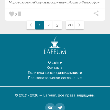
Мировоззрение
Популяризация науки
Наука и Философия
favorite
bookmark
0
chevron_left
chevron_right
1
2
3
20
...
О сайте
Контакты
Политика конфиденциальности
Пользовательское соглашение
© 2017 - 2026 — Lafeum. Все права защищены.