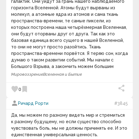
Наставничество
галактик. Они уйдут за грань нашего наблюдаемого
Образование
горизонта Вселенной. Атомы будут вырваны из
Нравственность
— моральное качество
Популяризация науки
молекул, а атомные ядра из атомов и сама ткань
человека, некие правила, которыми
Предпринимательство
пространства-времени, те самые пиксели, из
Управленческие навыки
руководствуется человек в своём выборе.
которых построена наша четырёхмерная Вселенная,
Творчество
Мораль
.
Нормы морали
.
Моральное
они будут оторваны друг от друга. Так как это
Технология
самосознание
.
Этика
.
Нормативная этика
.
Человечество
базовая единица всего сущего в нашей Вселенной,
Прикладная этика
.
Нравы
.
Социальное
то они не могут просто разойтись. Ткань
Наука и Философия
поведение
.
Социальные нормы
.
пространства-времени порвётся. Я теряю сон, когда
Вселенная и Бытие
keyboard_arrow_down
думаю о таком развитии событий. Мы начали с
Интеллект и Сознание
История жизни на Земле
Большого Взрыва, а закончить можем большим
Видео дня
Футурология
разрывом.
Мировоззрение
Вселенная и Бытие
Юмор и Ирония
favorite
bookmark
0
person
Ричард Рорти
#3845
Да, мы можем по разному видеть мир и стремиться
к разному будущему, но если существо способно
чувствовать боль, мы не должны причинять ее. И это
единственная универсальная ценность.
10 : 00