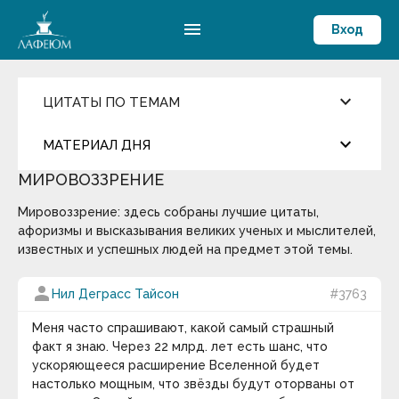
menu
Вход
keyboard_arrow_down
ЦИТАТЫ ПО ТЕМАМ
Ценности и Цели
keyboard_arrow_down
МАТЕРИАЛ ДНЯ
Достижения
Здоровый образ жизни
МИРОВОЗЗРЕНИЕ
Компетентность
more_horiz
Цитата дня
Жизнелюбие
Мировоззрение: здесь собраны лучшие цитаты,
Мировоззрение
Мораль
афоризмы и высказывания великих ученых и мыслителей,
Окружение и Общение
Джаред Даймонд
известных и успешных людей на предмет этой темы.
Предостережение
Развитие личности
У истории действительно есть общие
person
Нил Деграсс Тайсон
#3763
Самоконтроль
закономерности, и попытаться найти им
Смысл жизни и Счастье
объяснения — занятие не только плодотворное,
Способности
Меня часто спрашивают, какой самый страшный
Эрудиция
но и увлекательное.
факт я знаю. Через 22 млрд. лет есть шанс, что
ускоряющееся расширение Вселенной будет
keyboard_arrow_down
Общество
настолько мощным, что звёзды будут оторваны от
Оптимизм
Термин дня