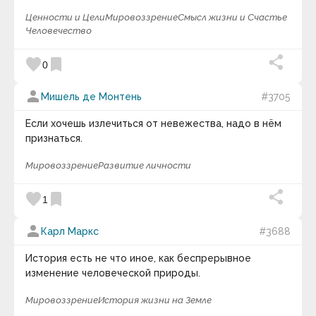
Ценности и Цели
Мировоззрение
Смысл жизни и Счастье
Гипотеза квантового сознания | Мозг квантовый
Человечество
компьютер.
favorite
bookmark
keyboard_arrow_down
0
Фотография дня
person
Мишель де Монтень
#3705
Если хочешь излечиться от невежества, надо в нём
признаться.
Мировоззрение
Развитие личности
favorite
bookmark
1
person
Карл Маркс
#3688
История есть не что иное, как беспрерывное
Иногда у человека наступает период Болдинской
изменение человеческой природы.
Осени. Период затворничества. Когда хочет
побыть наедине с собой. Со своими мыслями. В
Мировоззрение
История жизни на Земле
тишине и покое. Разобраться в себе и распахнуть