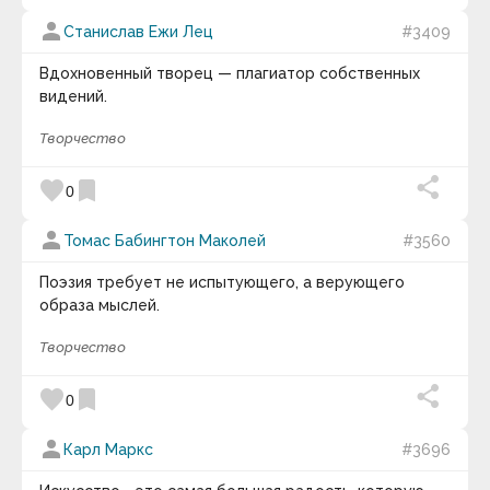
person
Станислав Ежи Лец
#3409
Вдохновенный творец — плагиатор собственных
видений.
Творчество
favorite
bookmark
0
person
Томас Бабингтон Маколей
#3560
Поэзия требует не испытующего, а верующего
образа мыслей.
Творчество
favorite
bookmark
0
person
Карл Маркс
#3696