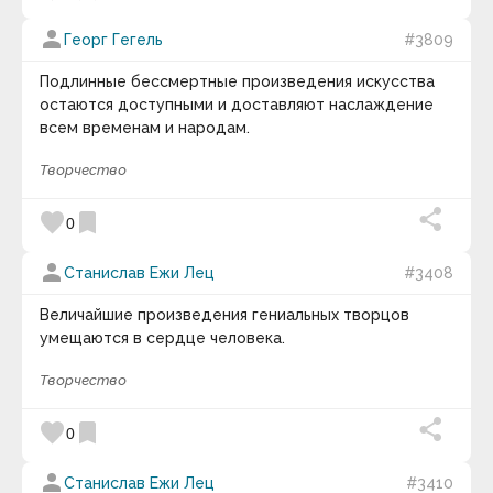
person
Георг Гегель
#3809
Подлинные бессмертные произведения искусства
остаются доступными и доставляют наслаждение
всем временам и народам.
Творчество
favorite
bookmark
0
person
Станислав Ежи Лец
#3408
Величайшие произведения гениальных творцов
умещаются в сердце человека.
Творчество
favorite
bookmark
0
person
Станислав Ежи Лец
#3410