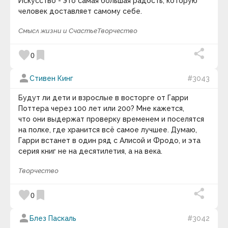
Искусство - это самая большая радость, которую
человек доставляет самому себе.
Смысл жизни и Счастье
Творчество
favorite
bookmark
0
person
Стивен Кинг
#3043
Будут ли дети и взрослые в восторге от Гарри
Поттера через 100 лет или 200? Мне кажется,
что они выдержат проверку временем и поселятся
на полке, где хранится всё самое лучшее. Думаю,
Гарри встанет в один ряд с Алисой и Фродо, и эта
серия книг не на десятилетия, а на века.
Творчество
favorite
bookmark
0
person
Блез Паскаль
#3042