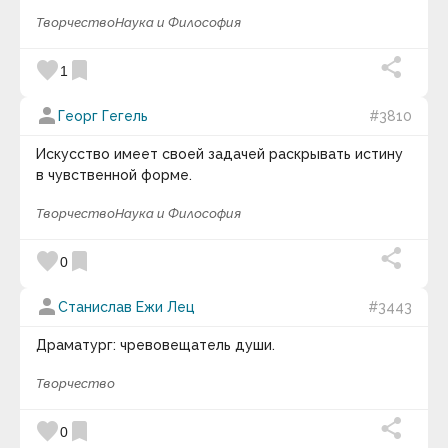
Творчество
Наука и Философия
favorite
bookmark
1
person
Георг Гегель
#3810
Искусство имеет своей задачей раскрывать истину
в чувственной форме.
Творчество
Наука и Философия
favorite
bookmark
0
person
Станислав Ежи Лец
#3443
Драматург: чревовещатель души.
Творчество
favorite
bookmark
0