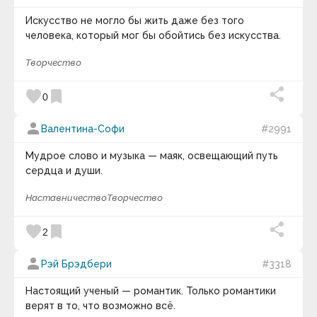
Искусство не могло бы жить даже без того
человека, который мог бы обойтись без искусства.
Творчество
favorite
bookmark
0
person
Валентина-Софи
#2991
Мудрое слово и музыка — маяк, освещающий путь
сердца и души.
Наставничество
Творчество
favorite
bookmark
2
person
Рэй Брэдбери
#3318
Настоящий ученый — романтик. Только романтики
верят в то, что возможно всё.