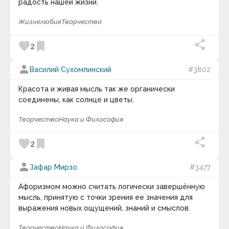
Наставничество
радость нашей жизни.
Образование
Нравственность
— моральное качество
Популяризация науки
Жизнелюбие
Творчество
человека, некие правила, которыми
Предпринимательство
Управленческие навыки
руководствуется человек в своём выборе.
favorite
bookmark
2
Творчество
Мораль
.
Нормы морали
.
Моральное
Технология
самосознание
.
Этика
.
Нормативная этика
.
Человечество
person
Василий Сухомлинский
#3802
Прикладная этика
.
Нравы
.
Социальное
Наука и Философия
поведение
.
Социальные нормы
.
Красота и живая мысль так же органически
Вселенная и Бытие
keyboard_arrow_down
Интеллект и Сознание
соединены, как солнце и цветы.
История жизни на Земле
Видео дня
Футурология
Творчество
Наука и Философия
Юмор и Ирония
favorite
bookmark
2
person
Зафар Мирзо
#3477
Афоризмом можно считать логически завершённую
мысль, принятую с точки зрения ее значения для
выражения новых ощущений, знаний и смыслов.
10 : 00
Творчество
Наука и Философия