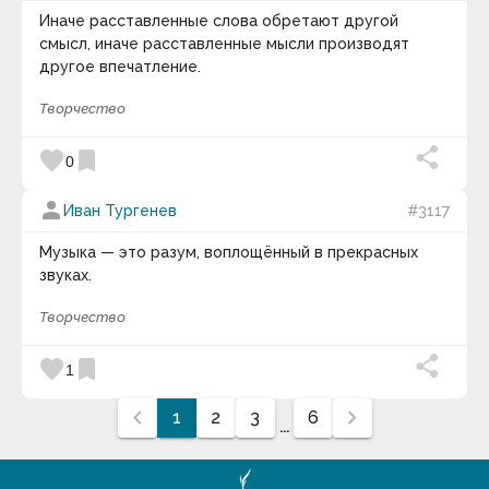
Иначе расставленные слова обретают другой
смысл, иначе расставленные мысли производят
другое впечатление.
Творчество
favorite
bookmark
0
person
Иван Тургенев
#3117
Музыка — это разум, воплощённый в прекрасных
звуках.
Творчество
favorite
bookmark
1
chevron_left
chevron_right
1
2
3
6
...