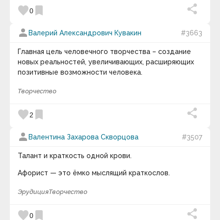
favorite
bookmark
двери к прекрасному.
0
keyboard_arrow_down
person
Валерий Александрович Кувакин
#3663
Главная цель человечного творчества – создание
новых реальностей, увеличивающих, расширяющих
позитивные возможности человека.
Творчество
favorite
bookmark
2
person
Валентина Захарова Скворцова
#3507
Талант и краткость одной крови.
Афорист — это ёмко мыслящий краткослов.
Эрудиция
Творчество
favorite
bookmark
0