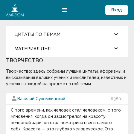
menu
Вход
keyboard_arrow_down
ЦИТАТЫ ПО ТЕМАМ
Ценности и Цели
keyboard_arrow_down
МАТЕРИАЛ ДНЯ
Достижения
Здоровый образ жизни
ТВОРЧЕСТВО
Компетентность
more_horiz
Цитата дня
Жизнелюбие
Творчество: здесь собраны лучшие цитаты, афоризмы и
Мировоззрение
Мораль
высказывания великих ученых и мыслителей, известных и
Окружение и Общение
Джаред Даймонд
успешных людей на предмет этой темы.
Предостережение
Развитие личности
У истории действительно есть общие
person
Василий Сухомлинский
#3801
Самоконтроль
закономерности, и попытаться найти им
Смысл жизни и Счастье
объяснения — занятие не только плодотворное,
Способности
С того времени, как человек стал человеком, с того
Эрудиция
но и увлекательное.
мгновения, когда он засмотрелся на красоту
вечерней зари, он стал всматриваться в самого
keyboard_arrow_down
Общество
себя. Красота — это глубоко человеческое. Это
Оптимизм
Термин дня