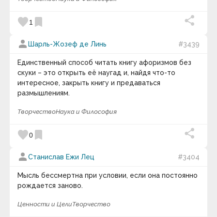
Гипотеза квантового сознания | Мозг квантовый
favorite
bookmark
1
компьютер.
person
keyboard_arrow_down
Шарль-Жозеф де Линь
#3439
Фотография дня
Единственный способ читать книгу афоризмов без
скуки – это открыть её наугад и, найдя что-то
интересное, закрыть книгу и предаваться
размышлениям.
Творчество
Наука и Философия
favorite
bookmark
0
person
Станислав Ежи Лец
#3404
Мысль бессмертна при условии, если она постоянно
рождается заново.
Иногда у человека наступает период Болдинской
Осени. Период затворничества. Когда хочет
Ценности и Цели
Творчество
побыть наедине с собой. Со своими мыслями. В
тишине и покое. Разобраться в себе и распахнуть