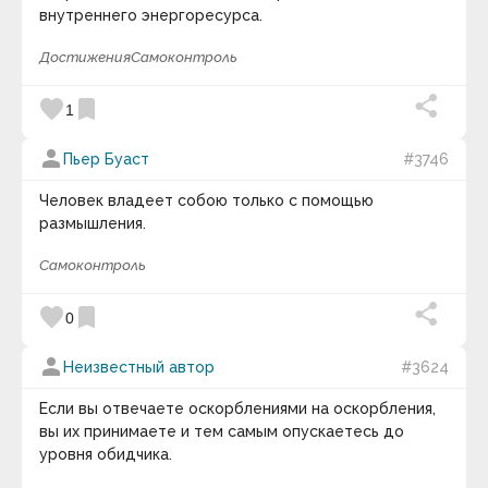
внутреннего энергоресурса.
Достижения
Самоконтроль
favorite
bookmark
1
person
Пьер Буаст
#3746
Человек владеет собою только с помощью
размышления.
Самоконтроль
favorite
bookmark
0
person
Неизвестный автор
#3624
Если вы отвечаете оскорблениями на оскорбления,
вы их принимаете и тем самым опускаетесь до
уровня обидчика.