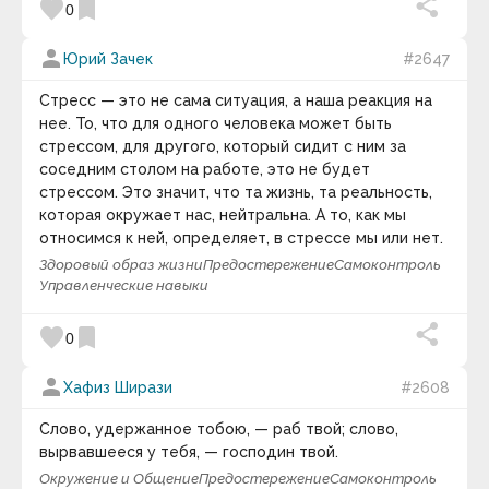
favorite
bookmark
0
person
Юрий Зачек
#2647
Стресс — это не сама ситуация, а наша реакция на
нее. То, что для одного человека может быть
стрессом, для другого, который сидит с ним за
соседним столом на работе, это не будет
стрессом. Это значит, что та жизнь, та реальность,
которая окружает нас, нейтральна. А то, как мы
относимся к ней, определяет, в стрессе мы или нет.
Здоровый образ жизни
Предостережение
Самоконтроль
Управленческие навыки
favorite
bookmark
0
person
Хафиз Ширази
#2608
Слово, удержанное тобою, — раб твой; слово,
вырвавшееся у тебя, — господин твой.
Окружение и Общение
Предостережение
Самоконтроль