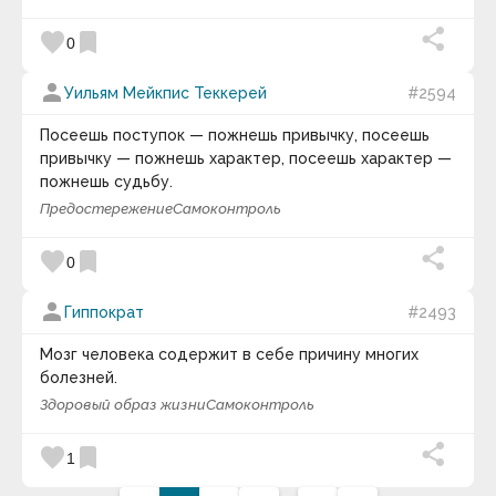
favorite
bookmark
0
person
Уильям Мейкпис Теккерей
#2594
Посеешь поступок — пожнешь привычку, посеешь
привычку — пожнешь характер, посеешь характер —
пожнешь судьбу.
Предостережение
Самоконтроль
favorite
bookmark
0
person
Гиппократ
#2493
Мозг человека содержит в себе причину многих
болезней.
Здоровый образ жизни
Самоконтроль
favorite
bookmark
1