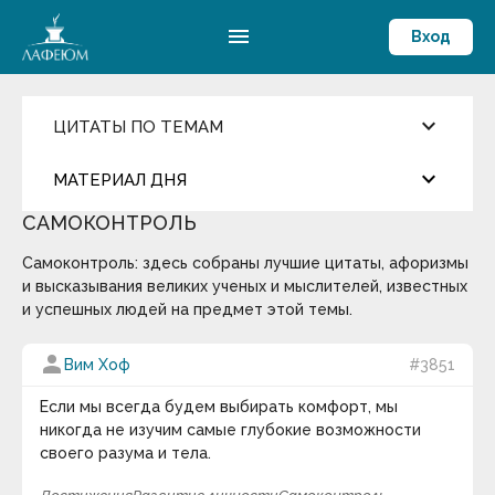
menu
Вход
keyboard_arrow_down
ЦИТАТЫ ПО ТЕМАМ
Ценности и Цели
keyboard_arrow_down
МАТЕРИАЛ ДНЯ
Достижения
Здоровый образ жизни
САМОКОНТРОЛЬ
Компетентность
more_horiz
Цитата дня
Жизнелюбие
Самоконтроль: здесь собраны лучшие цитаты, афоризмы
Мировоззрение
Мораль
и высказывания великих ученых и мыслителей, известных
Окружение и Общение
Арабская мудрость
и успешных людей на предмет этой темы.
Предостережение
Развитие личности
Мир существует для человека, человек живет для
person
Вим Хоф
#3851
Самоконтроль
мира.
Смысл жизни и Счастье
Способности
Если мы всегда будем выбирать комфорт, мы
keyboard_arrow_down
Эрудиция
никогда не изучим самые глубокие возможности
Термин дня
своего разума и тела.
Общество
Оптимизм
Философия истории
— раздел философии,