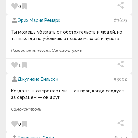
favorite
bookmark
0
person
Эрих Мария Ремарк
#3619
Ты можешь убежать от обстоятельств и людей, но
ты никогда не убежишь от своих мыслей и чувств.
Развитие личности
Самоконтроль
favorite
bookmark
1
person
Джулиана Вильсон
#3002
Когда язык опережает ум — он враг, когда следует
за сердцем — он друг.
Самоконтроль
favorite
bookmark
0
Валентина-Софи
#2972