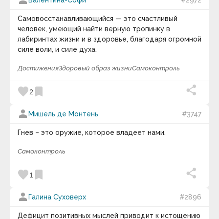
person
Самовосстанавливающийся — это счастливый
человек, умеющий найти верную тропинку в
лабиринтах жизни и в здоровье, благодаря огромной
силе воли, и силе духа.
Достижения
Здоровый образ жизни
Самоконтроль
favorite
bookmark
2
person
Мишель де Монтень
#3747
Гнев – это оружие, которое владеет нами.
Самоконтроль
favorite
bookmark
1
person
Галина Суховерх
#2896
Дефицит позитивных мыслей приводит к истощению