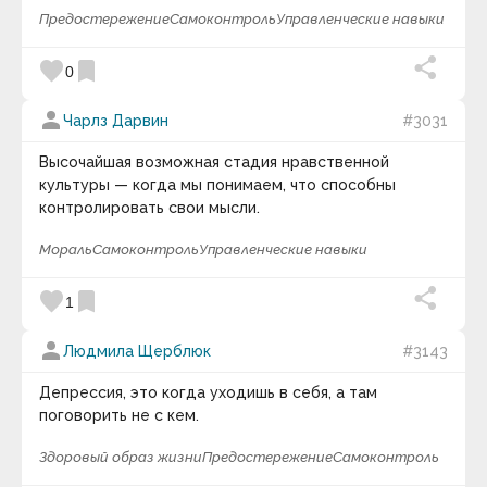
Предостережение
Самоконтроль
Управленческие навыки
favorite
bookmark
0
person
Чарлз Дарвин
#3031
Высочайшая возможная стадия нравственной
культуры — когда мы понимаем, что способны
контролировать свои мысли.
Мораль
Самоконтроль
Управленческие навыки
favorite
bookmark
1
person
Людмила Щерблюк
#3143
Депрессия, это когда уходишь в себя, а там
поговорить не с кем.
Здоровый образ жизни
Предостережение
Самоконтроль