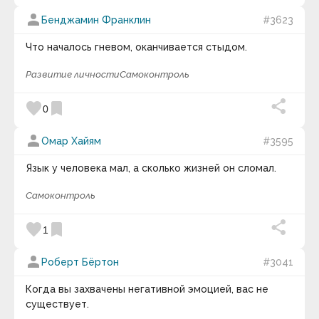
музыкальная смесь для изучения и сна.
person
Бенджамин Франклин
#3623
keyboard_arrow_down
Что началось гневом, оканчивается стыдом.
Фотография дня
Развитие личности
Самоконтроль
favorite
bookmark
0
person
Омар Хайям
#3595
Язык у человека мал, а сколько жизней он сломал.
Самоконтроль
favorite
bookmark
1
Если каждый человек на кусочке своей земли
сделал бы все, что он может, как прекрасна была
person
Роберт Бёртон
#3041
бы земля наша.
Когда вы захвачены негативной эмоцией, вас не
keyboard_arrow_down
существует.