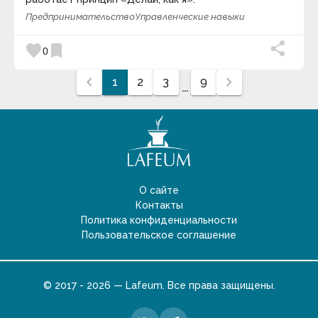
Предпринимательство
Управленческие навыки
favorite
bookmark
0
chevron_left
chevron_right
1
2
3
9
...
О сайте
Контакты
Политика конфиденциальности
Пользовательское соглашение
© 2017 - 2026 — Lafeum. Все права защищены.