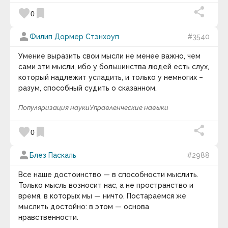
favorite
bookmark
0
person
Филип Дормер Стэнхоуп
#3540
Умение выразить свои мысли не менее важно, чем
сами эти мысли, ибо у большинства людей есть слух,
который надлежит усладить, и только у немногих –
разум, способный судить о сказанном.
Популяризация науки
Управленческие навыки
favorite
bookmark
0
person
Блез Паскаль
#2988
Все наше достоинство — в способности мыслить.
Только мысль возносит нас, а не пространство и
время, в которых мы — ничто. Постараемся же
мыслить достойно: в этом — основа
нравственности.