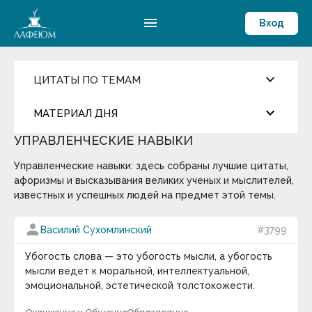
menu
Вход
keyboard_arrow_down
ЦИТАТЫ ПО ТЕМАМ
Ценности и Цели
keyboard_arrow_down
МАТЕРИАЛ ДНЯ
Достижения
Здоровый образ жизни
УПРАВЛЕНЧЕСКИЕ НАВЫКИ
Компетентность
more_horiz
Цитата дня
Жизнелюбие
Управленческие навыки: здесь собраны лучшие цитаты,
Мировоззрение
Мораль
афоризмы и высказывания великих ученых и мыслителей,
Окружение и Общение
Андрей Кнышев
известных и успешных людей на предмет этой темы.
Предостережение
Развитие личности
Сегодня ему исполнилось бы 500 лет…
person
Василий Сухомлинский
#3799
Самоконтроль
Смысл жизни и Счастье
keyboard_arrow_down
Способности
Убогость слова — это убогость мысли, а убогость
Эрудиция
мысли ведет к моральной, интеллектуальной,
Термин дня
эмоциональной, эстетической толстокожести.
Общество
Оптимизм
Массовые вымирания
— глобальные катастрофы