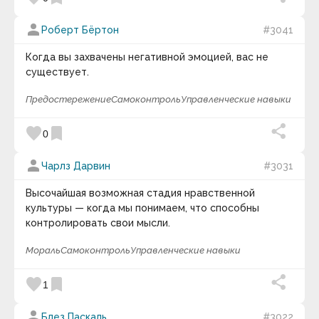
person
Роберт Бёртон
#3041
Когда вы захвачены негативной эмоцией, вас не
существует.
Предостережение
Самоконтроль
Управленческие навыки
favorite
bookmark
0
person
Чарлз Дарвин
#3031
Высочайшая возможная стадия нравственной
культуры — когда мы понимаем, что способны
контролировать свои мысли.
Мораль
Самоконтроль
Управленческие навыки
favorite
bookmark
1
person
Блез Паскаль
#3022