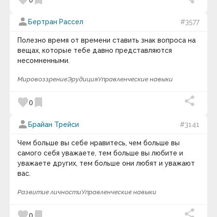
favorite
bookmark
явление в биологии и экологии, заключающееся в
Часовая Версия).
исчезновении всех представителей
person
определённого биологического вида или таксона.
Бертран Рассел
#3577
keyboard_arrow_down
Вымирание может иметь естественные или
Полезно время от времени ставить знак вопроса на
антропогенные причины. При особо частых
Фотография дня
вещах, которые тебе давно представляются
случаях вымирания биологических видов за
несомненными.
короткий промежуток времени обычно говорят о
массовом вымирании. Шаблон:
Массовые
Мировоззрение
Эрудиция
Управленческие навыки
вымирания
. Категория:
Массовые вымирания
видов
.
favorite
bookmark
0
person
Брайан Трейси
#3141
Чем больше вы себе нравитесь, чем больше вы
самого себя уважаете, тем больше вы любите и
уважаете других, тем больше они любят и уважают
Те, кто с детства стремится к мечте, часто
вас.
реализуют свои жизненные планы.
Развитие личности
Управленческие навыки
keyboard_arrow_down
favorite
bookmark
0