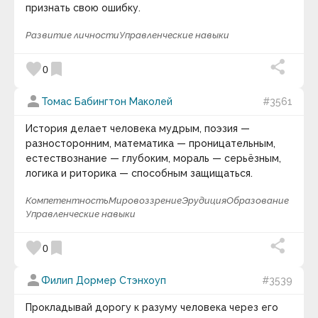
признать свою ошибку.
Развитие личности
Управленческие навыки
favorite
bookmark
0
person
Томас Бабингтон Маколей
#3561
История делает человека мудрым, поэзия —
разносторонним, математика — проницательным,
естествознание — глубоким, мораль — серьёзным,
логика и риторика — способным защищаться.
Компетентность
Мировоззрение
Эрудиция
Образование
Управленческие навыки
favorite
bookmark
0
person
Филип Дормер Стэнхоуп
#3539
Прокладывай дорогу к разуму человека через его