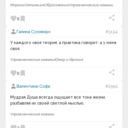
Мораль
Оптимизм
Образование
Управленческие навыки
favorite
bookmark
0
person
Галина Суховерх
#3194
У каждого своя теория, а практика говорит: а у меня
своя.
Управленческие навыки
Юмор и Ирония
favorite
bookmark
0
person
Валентина-Софи
#2992
Мудрая Душа всегда ощущает все тона жизни,
разбавляя их своей светлой мыслью.
Управленческие навыки
2