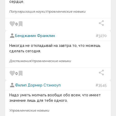
сердце.
Популяризация науки
Управленческие навыки
favorite
bookmark
0
person
Бенджамин Франклин
#3270
Никогда не откладывай на завтра то, что можешь
сделать сегодня.
Достижения
Управленческие навыки
favorite
bookmark
0
person
Филип Дормер Стэнхоуп
#3545
Надо уметь молчать вообще обо всем, что имеет
значение лишь для тебя одного.
Управленческие навыки