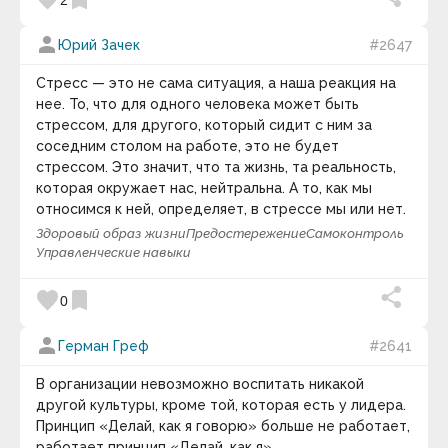
favorite
bookmark
person
Юрий Зачек
#2647
Стресс — это не сама ситуация, а наша реакция на
нее. То, что для одного человека может быть
стрессом, для другого, который сидит с ним за
соседним столом на работе, это не будет
стрессом. Это значит, что та жизнь, та реальность,
которая окружает нас, нейтральна. А то, как мы
относимся к ней, определяет, в стрессе мы или нет.
Здоровый образ жизни
Предостережение
Самоконтроль
Управленческие навыки
favorite
bookmark
0
person
Герман Греф
#2641
В организации невозможно воспитать никакой
другой культуры, кроме той, которая есть у лидера.
Принцип «Делай, как я говорю» больше не работает,
работает принцип «Делай, как я».