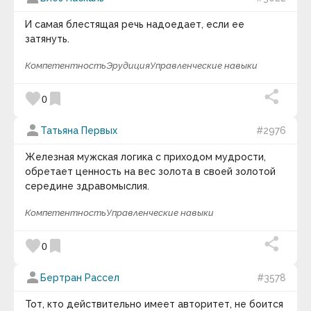
И самая блестящая речь надоедает, если ее
затянуть.
Компетентность
Эрудиция
Управленческие навыки
favorite
bookmark
0
person
Татьяна Первых
#2976
Железная мужская логика с приходом мудрости,
обретает ценность на вес золота в своей золотой
середине здравомыслия.
Компетентность
Управленческие навыки
favorite
bookmark
0
person
Бертран Рассел
#3578
Тот, кто действительно имеет авторитет, не боится