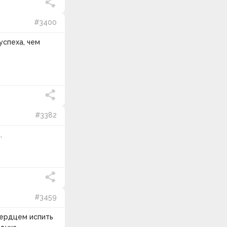
#3400
успеха, чем
#3382
.
#3459
сердцем испить