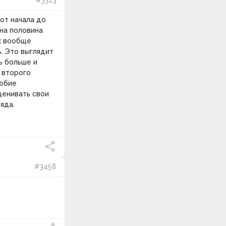
#3313
 от начала до
на половина
их вообще
ь. Это выглядит
ь больше и
 второго
любие
ценивать свои
ляда.
#3458