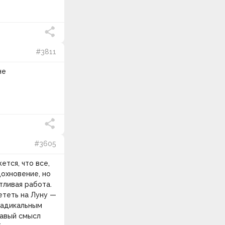
#3811
не
#3605
тся, что все,
дохновение, но
тливая работа.
ететь на Луну —
радикальным
равый смысл