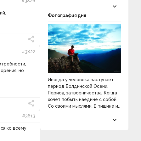
#3826
keyboard_arrow_down
ий.
Фотография дня
#3822
отребности,
орения, но
Иногда у человека наступает
период Болдинской Осени.
Период затворничества. Когда
хочет побыть наедине с собой.
Со своими мыслями. В тишине и
покое. Разобраться в себе и
#3613
keyboard_arrow_down
распахнуть двери к
прекрасному.
ся ко всему