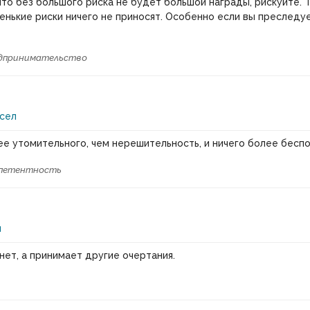
что без большого риска не будет большой награды, рискуйте. 
енькие риски ничего не приносят. Особенно если вы преслед
дпринимательство
сел
ее утомительного, чем нерешительность, и ничего более беспо
петентность
и
нет, а принимает другие очертания.