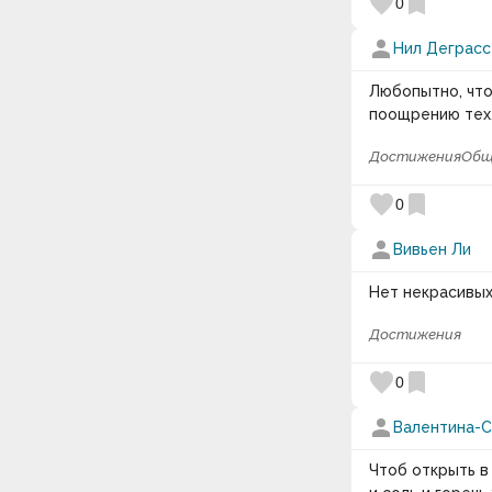
favorite
bookmark
0
person
Нил Деграсс
Любопытно, что
поощрению тех,
Достижения
Общ
favorite
bookmark
0
person
Вивьен Ли
Нет некрасивых
Достижения
favorite
bookmark
0
person
Валентина-
Чтоб открыть в