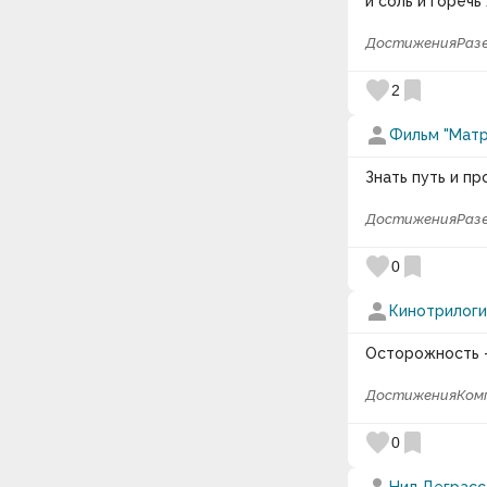
и соль и горечь
Достижения
Раз
favorite
bookmark
2
person
Фильм "Матр
Знать путь и пр
Достижения
Раз
favorite
bookmark
0
person
Кинотрилоги
Осторожность —
Достижения
Ком
favorite
bookmark
0