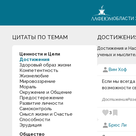
ОБЛАСТИ 
ЦИТАТЫ ПО ТЕМАМ
ДОСТИЖЕНИ
Достижения и Нас
Ценности и Цели
ученых и мыслите
Достижения
Здоровый образ жизни
person
Вим Хоф
Компетентность
Жизнелюбие
Мировоззрение
Если мы всегда
Мораль
возможности св
Окружение и Общение
Предостережение
Достижения
Раз
Развитие личности
Самоконтроль
favorite
bookmark
3
Смысл жизни и Счастье
Способности
person
Эрудиция
Брюс Ли
Общество