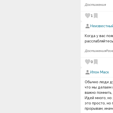
Достижения
favorite
bookmark
1
person
Неизвестный
Когда у вас поя
расслабляйтесь
Достижения
Раз
favorite
bookmark
0
person
Илон Маск
Обычно люди ду
что мы делаем 
важно помнить, 
Идей много, но
это просто, но
прорывам, инач