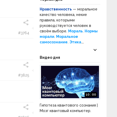
Нравственность
— моральное
качество человека, некие
правила, которыми
руководствуется человек в
своём выборе.
Мораль
.
Нормы
#3764
морали
.
Моральное
самосознание
.
Этика
.
Нормативная этика
.
keyboard_arrow_down
Прикладная этика
.
Нравы
.
Видео дня
Социальное поведение
.
Социальные нормы
.
#3825
10 : 00
Гипотеза квантового сознания |
Мозг квантовый компьютер.