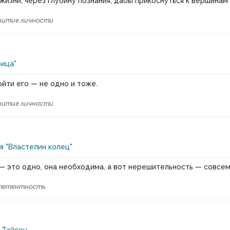
 жизни, через глубину познания, дабы прикоснуться к вершинам 
витие личности
ица"
ойти его — не одно и тоже.
витие личности
я "Властелин колец"
 это одно, она необходима, а вот нерешительность — совсем
петентность