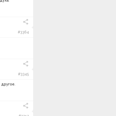
духа.
#3364
#3345
 другое.