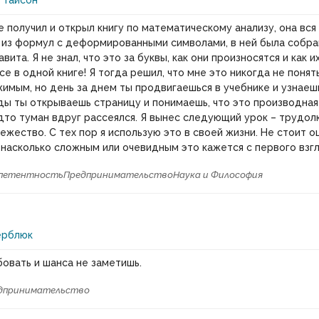
 Тайсон
е получил и открыл книгу по математическому анализу, она вся
 из формул с деформированными символами, в ней была собра
вита. Я не знал, что это за буквы, как они произносятся и как 
се в одной книге! Я тогда решил, что мне это никогда не понят
имым, но день за днем ты продвигаешься в учебнике и узнаеш
ы ты открываешь страницу и понимаешь, что это производная
удто туман вдруг рассеялся. Я вынес следующий урок – трудо
ежество. С тех пор я использую это в своей жизни. Не стоит о
, насколько сложным или очевидным это кажется с первого взг
петентность
Предпринимательство
Наука и Философия
ерблюк
овать и шанса не заметишь.
дпринимательство