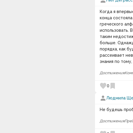
person
Нил Деграсс
Когда я впервы
конца состояла
греческого алфа
использовать. В
таким недостиж
больше. Однажд
порядка, как б
рассеивает нев
знания по тому
Достижения
Ком
favorite
bookmark
0
person
Людмила Щ
Не будешь проб
Достижения
Пре