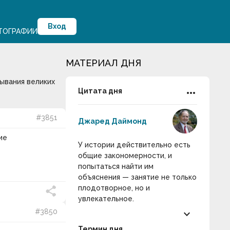
Вход
ТОГРАФИИ
МАТЕРИАЛ ДНЯ
ывания великих
more_horiz
Цитата дня
#3851
Джаред Даймонд
ие
У истории действительно есть
общие закономерности, и
попытаться найти им
объяснения — занятие не только
плодотворное, но и
увлекательное.
keyboard_arrow_down
#3850
Термин дня