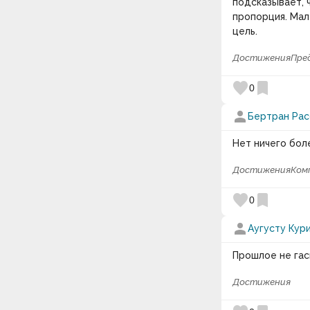
подсказывает, 
пропорция. Мал
цель.
Достижения
Пре
favorite
bookmark
0
person
Бертран Рас
Нет ничего бол
Достижения
Ком
favorite
bookmark
0
person
Аугусту Кур
Прошлое не гас
Достижения