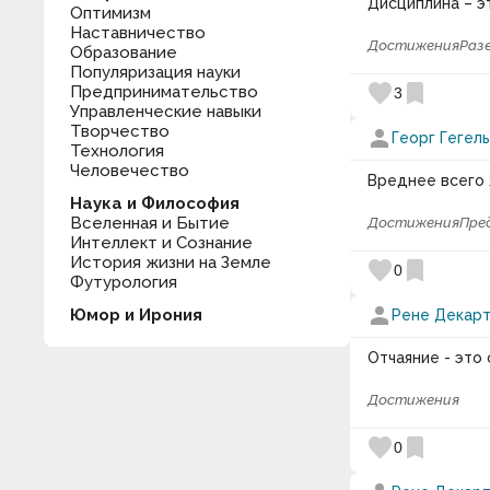
Дисциплина – э
Оптимизм
Наставничество
Достижения
Раз
Образование
Популяризация науки
favorite
bookmark
Предпринимательство
3
Управленческие навыки
Творчество
person
Георг Гегель
Технология
Человечество
Вреднее всего 
Наука и Философия
Вселенная и Бытие
Достижения
Пре
Интеллект и Сознание
История жизни на Земле
favorite
bookmark
0
Футурология
person
Юмор и Ирония
Рене Декар
Отчаяние - это
Достижения
favorite
bookmark
0