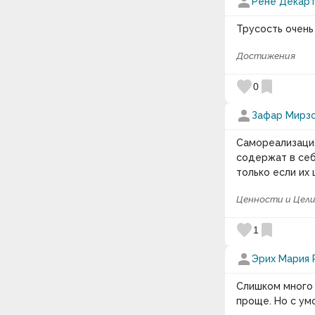
person
Рене Декар
Трусость очень
Достижения
favorite
bookmark
0
person
Зафар Мирз
Самореализация
содержат в себ
только если их 
Ценности и Цел
favorite
bookmark
1
person
Эрих Мария 
Слишком много 
проще. Но с умо