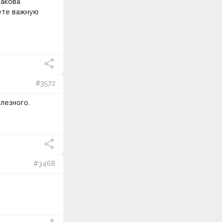
Такова
уете важную
#3572
лезного.
#3468