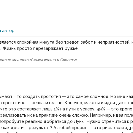
 автор
вляется спокойная минута без тревог, забот и неприятностей, 
. Жизнь просто перезаряжает ружьё.
витие личности
Смысл жизни и Счастье
мают, что создать прототип — это самое сложное. Но мне каже
в прототипе — незначительно. Конечно, макеты и идеи дают в
что это составляет лишь 1% на пути к успеху. 99% — это кропо
 реализовать их на практике очень сложно. Например, идея пол
 попробуйте реально добраться до Луны. Нужно стремиться к 
е как достичь результат? А любой прорыв — это риск: если зд