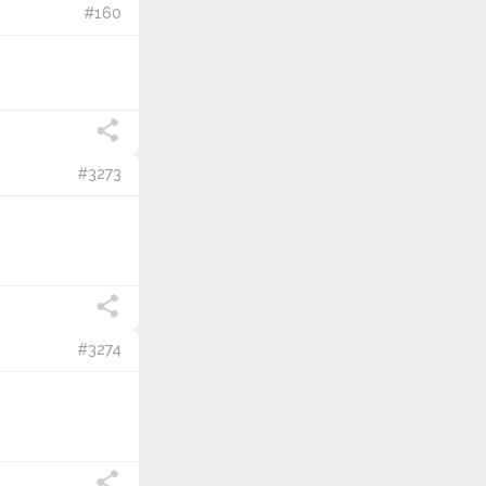
#160
отрицательным чувствам можно
отнести: злость, ненависть,
обиду, зависть, страх, обман,
враждебность, месть и боль. К
негативным эмоциям
причисляют негодование, слезы,
крик, печаль, грусть, иронию и
#3273
тревогу. Как от положительных,
так и от отрицательных чувств
очень сложно избавиться.
Чувства поселяются в мыслях на
очень долгое время. И если они
позитивные, то их воздействие
на настроение и здоровье
человека можно считать
#3274
благотворным. Длительное
влияние негативных чувств,
напротив, имеет
разрушительный эффект для
психики. Эмоции же такого
сильного влияния на человека не