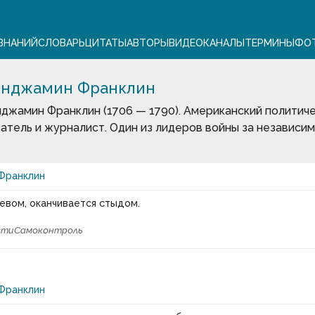
ЗНАНИЙ
СЛОВАРЬ
ЦИТАТЫ
АВТОРЫ
ВИДЕО
КАНАЛЫ
ТЕРМИНЫ
ФО
нджамин Франклин
джамин Франклин (1706 — 1790). Американский политиче
атель и журналист. Один из лидеров войны за независи
Франклин
невом, оканчивается стыдом.
сти
Самоконтроль
Франклин