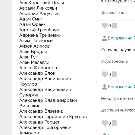
Кто покупает л
Авл Корнелий Цельс
Авраам Линкольн
Достижения
Аврелий Августин
Адам Смит
Адам Франк
favorite
bookmark
0
Адольф Грюнбаум
Адриана Трижиани
person
Бенджамин 
Азим Премджи
Айзек Азимов
Сначала научи 
Алан Брэдли
Алан Гут
Образование
Алан Малалли
Алекс Фергюсен
Александр Блок
favorite
bookmark
0
Александр Васильевич
Круглов
person
Бенджамин 
Александр Васильевич
Суворов
Никогда не отк
Александр Владимирович
Виленкин
Достижения
Упр
Александр Вяземка
Александр Гарриевич Круглов
Александр Герцен
favorite
bookmark
0
Александр Григорьевич
Асмолов