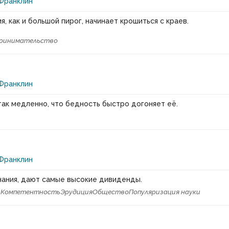
Франклин
, как и большой пирог, начинает крошиться с краев.
ринимательство
Франклин
так медленно, что бедность быстро догоняет её.
Франклин
нания, дают самые высокие дивиденды.
и
Компетентность
Эрудиция
Общество
Популяризация науки