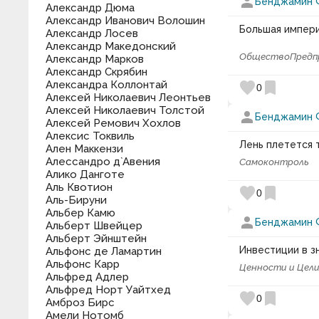
person
Бенджамин 
Александр Дюма
Александр Иванович Волошин
Большая империя
Александр Лосев
Александр Македонский
Общество
Предп
Александр Марков
Александр Скрябин
Александра Коллонтай
favorite
bookmark
0
Алексей Николаевич Леонтьев
Алексей Николаевич Толстой
person
Бенджамин 
Алексей Ремович Хохлов
Алексис Токвиль
Лень плетется 
Ален Маккензи
Алессандро д`Авения
Самоконтроль
Алико Данготе
Аль Квотион
favorite
bookmark
0
Аль-Бируни
Альбер Камю
person
Бенджамин 
Альберт Швейцер
Альберт Эйнштейн
Инвестиции в з
Альфонс де Ламартин
Альфонс Карр
Ценности и Цел
Альфред Адлер
Альфред Норт Уайтхед
favorite
bookmark
0
Амброз Бирс
Амели Нотомб