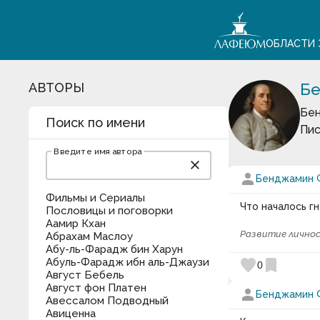
ОБЛАСТИ 
АВТОРЫ
Бе
Бен
Поиск по имени
Пис
Введите имя автора
close
person
Бенджамин 
Фильмы и Сериалы
Что началось г
Пословицы и поговорки
Аамир Кхан
Развитие лично
Абрахам Маслоу
Абу-ль-Фарадж бин Харун
Абуль-Фарадж ибн аль-Джаузи
favorite
bookmark
0
Август Бебель
Август фон Платен
person
Бенджамин 
Авессалом Подводный
Авиценна