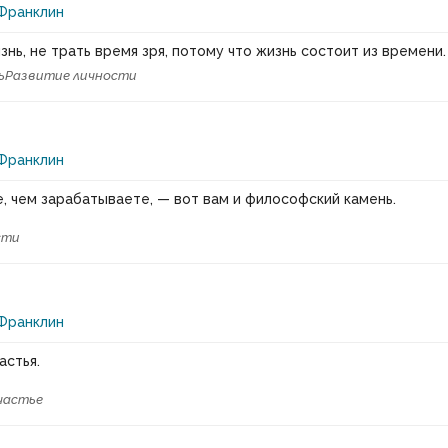
Франклин
нь, не трать время зря, потому что жизнь состоит из времени.
ь
Развитие личности
Франклин
, чем зарабатываете, — вот вам и философский камень.
сти
Франклин
астья.
частье