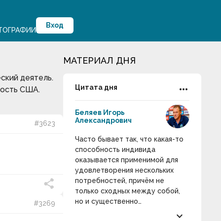
Вход
ТОГРАФИИ
МАТЕРИАЛ ДНЯ
ский деятель.
more_horiz
Цитата дня
мость США.
Беляев Игорь
Александрович
#3623
Часто бывает так, что какая-то
способность индивида
оказывается применимой для
удовлетворения нескольких
потребностей, причём не
только сходных между собой,
но и существенно
#3269
отличающихся друг от друга.
keyboard_arrow_down