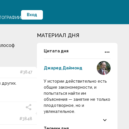
Вход
ТОГРАФИИ
МАТЕРИАЛ ДНЯ
илософ
more_horiz
Цитата дня
Джаред Даймонд
#3847
У истории действительно есть
 других.
общие закономерности, и
попытаться найти им
объяснения — занятие не только
плодотворное, но и
увлекательное.
keyboard_arrow_down
#3848
Термин дня