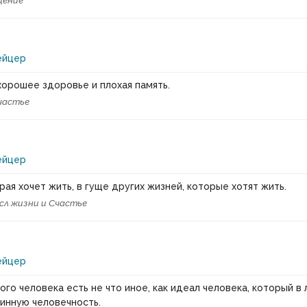
щение
ейцер
хорошее здоровье и плохая память.
частье
ейцер
рая хочет жить, в гуще других жизней, которые хотят жить.
сл жизни и Счастье
ейцер
ого человека есть не что иное, как идеал человека, который в
инную человечность.