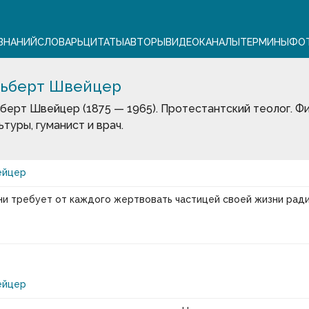
ЗНАНИЙ
СЛОВАРЬ
ЦИТАТЫ
АВТОРЫ
ВИДЕО
КАНАЛЫ
ТЕРМИНЫ
ФО
ьберт Швейцер
берт Швейцер (1875 — 1965). Протестантский теолог. Ф
ьтуры, гуманист и врач.
ейцер
ни требует от каждого жертвовать частицей своей жизни ради
ейцер