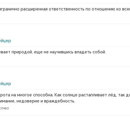
згранично расширенная ответственность по отношению ко вс
ейцер
вает природой, еще не научившись владеть собой.
ейцер
рота на многое способна. Как солнце растапливает лёд, так 
имание, недоверие и враждебность.
ство