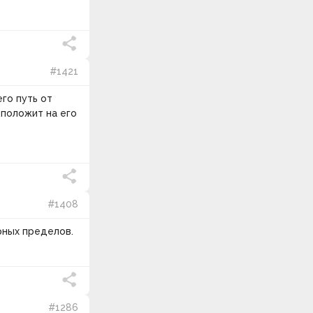
#1421
его путь от
 положит на его
#1408
рных пределов.
#1286