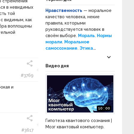
о стремления
ься в невидимых
Нравственность
— моральное
сть той
качество человека, некие
с видимым, как
правила, которыми
обра воплощены
руководствуется человек в
тельной
своём выборе.
Мораль
.
Нормы
морали
.
Моральное
самосознание
.
Этика
.
Нормативная этика
.
keyboard_arrow_down
Прикладная этика
.
Нравы
.
Видео дня
Социальное поведение
.
Социальные нормы
.
#3769
окая и
10 : 00
Гипотеза квантового сознания |
Мозг квантовый компьютер.
#3617