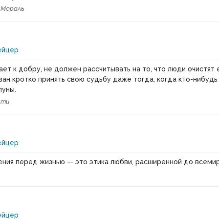
и
Мораль
ейцер
ает к добру, не должен рассчитывать на то, что люди очистят 
язан кротко принять свою судьбу даже тогда, когда кто-нибудь
луны.
сти
ейцер
ения перед жизнью — это этика любви, расширенной до всеми
ейцер