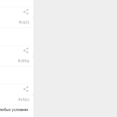
#1972
#1869
#1650
 любых условиях