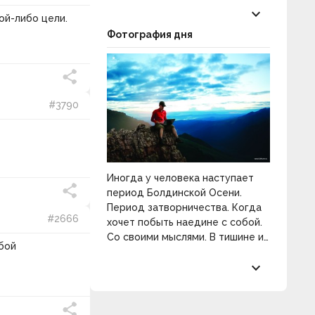
keyboard_arrow_down
ой-либо цели.
Фотография дня
#3790
Иногда у человека наступает
период Болдинской Осени.
Период затворничества. Когда
#2666
хочет побыть наедине с собой.
Со своими мыслями. В тишине и
бой
покое. Разобраться в себе и
keyboard_arrow_down
распахнуть двери к
прекрасному.