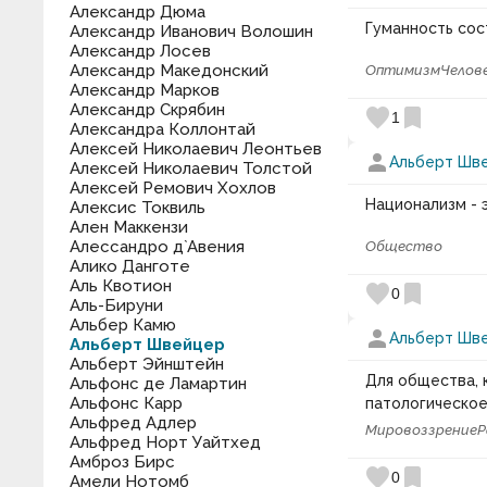
Александр Дюма
Гуманность сос
Александр Иванович Волошин
Александр Лосев
Александр Македонский
Оптимизм
Челов
Александр Марков
Александр Скрябин
favorite
bookmark
1
Александра Коллонтай
Алексей Николаевич Леонтьев
person
Альберт Шв
Алексей Николаевич Толстой
Алексей Ремович Хохлов
Национализм - 
Алексис Токвиль
Ален Маккензи
Алессандро д`Авения
Общество
Алико Данготе
Аль Квотион
favorite
bookmark
0
Аль-Бируни
Альбер Камю
person
Альберт Шв
Альберт Швейцер
Альберт Эйнштейн
Для общества, 
Альфонс де Ламартин
Альфонс Карр
патологическое
Альфред Адлер
Мировоззрение
Р
Альфред Норт Уайтхед
Амброз Бирс
favorite
bookmark
0
Амели Нотомб