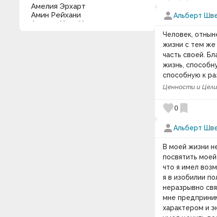
Амелия Эрхарт
person
Амин Рейхани
Альберт Шв
Аминов Илья Исакович
Анаксагор
Человек, отнын
Анатолий Васильевич
жизни с тем же
Луначарский
часть своей. Б
Анатоль Франс
жизнь, способну
Андре Конт-Спонвиль
способную к ра
Андре Моруа
Андрей Кнышев
Ценности и Цел
Андрей Курпатов
Андрей Лаврухин
favorite
bookmark
0
Андрей Линде
Анна Соколова
person
Анри Барбюс
Альберт Шв
Анри-Фредерик Амьель
Антисфен
В моей жизни н
Антон Кемпинский
посвятить моей
Антон Макаренко
что я имел воз
Антон Павлович Чехов
я в изобилии п
Антон Рубинштейн
неразрывно свя
Антон Харевич
Антуан де Сент-Экзюпери
мне предприним
Аристипп
характером и э
Аристотель