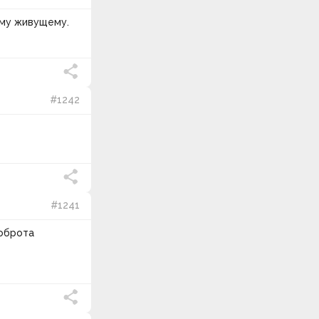
ему живущему.
#1242
#1241
доброта