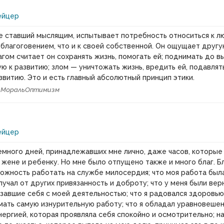
ейцер
е ставший мыслящим, испытывает потребность относиться к л
 благоговением, что и к своей собственной. Он ощущает другу
лагом считает он сохранять жизнь, помогать ей; поднимать до 
ю к развитию; злом — уничтожать жизнь, вредить ей, подавлять
звитию. Это и есть главный абсолютный принцип этики.
и
Мораль
Оптимизм
ейцер
емного дней, принадлежавших мне лично, даже часов, которые 
 жене и ребенку. Но мне было отпущено также и много благ. Б
можность работать на службе милосердия; что моя работа был
олучал от других привязанность и доброту; что у меня были ве
завшие себя с моей деятельностью; что я радовался здоровь
ать самую изнурительную работу; что я обладал уравновеше
нергией, которая проявляла себя спокойно и осмотрительно; на