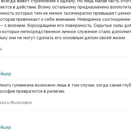
 всегда живет стремление к идеалу. Но лишь малая часть этог
яется в действии. Всему остальному предназначено воплотит
енность которых тем не менее тысячекратно превышает ценно
которая привлекает к себе внимание. Невидимое соотношение 
— с волнами, бороздящими его поверхность. Скрытые силы д
ля которых непосредственное личное служение стало дополни
льку они не могут сделать его основным делом своей жизни.
м
ейцер
ного гуманизма возможно лишь в том случае, когда самая глуб
ософия превратится в религию.
ука и Философия
ейцер