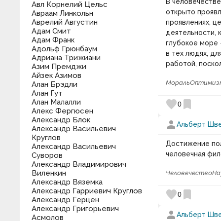
В человечестве
Авл Корнелий Цельс
открыто проявл
Авраам Линкольн
Аврелий Августин
проявлениях, ц
Адам Смит
деятельности, 
Адам Франк
глубокое море 
Адольф Грюнбаум
в тех людях, д
Адриана Трижиани
работой, поско
Азим Премджи
Айзек Азимов
Мораль
Оптимиз
Алан Брэдли
Алан Гут
Алан Малалли
favorite
bookmark
0
Алекс Фергюсен
Александр Блок
person
Альберт Шв
Александр Васильевич
Круглов
Достижение пол
Александр Васильевич
человечная фил
Суворов
Александр Владимирович
Виленкин
Человечество
На
Александр Вяземка
Александр Гарриевич Круглов
favorite
bookmark
0
Александр Герцен
Александр Григорьевич
person
Альберт Шв
Асмолов