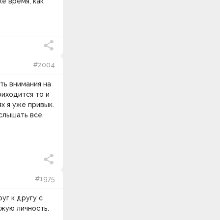
е время, как
#2004
ть внимания на
иходится то и
ях я уже привык.
слышать все,
#1975
уг к другу с
ужую личность.