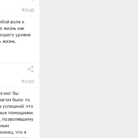
#2195
юбой воле к
ю жизнь как
высшего уровня
 жизнь,
#2190
я мог бы
лагом было то,
а успешной; что
рные помощники,
ю, позволявшему
нным
конец, что я