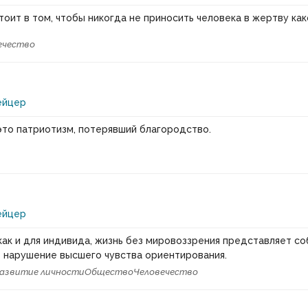
тоит в том, чтобы никогда не приносить человека в жертву как
ечество
ейцер
это патриотизм, потерявший благородство.
ейцер
как и для индивида, жизнь без мировоззрения представляет со
 нарушение высшего чувства ориентирования.
азвитие личности
Общество
Человечество