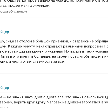
 то счастье, которое выпало на мою долю, принимая его в то ж
ставляющее меня должником.
частье
Оптимизм
ейцер
ишу, сидя за столом в большой приемной, и стараюсь не обраща
шум. Каждую минуту меня отрывают различными вопросами. Пр
 с места и давать какие-то указания. Но писать в таких услови
быть в это время в больнице, на своем посту, чтобы видеть и 
дит, и нести ответственность за все.
ейцер
а — не значит знать друг о друге все; это значит относиться др
верием, верить друг другу. Человек не должен вторгаться в ч