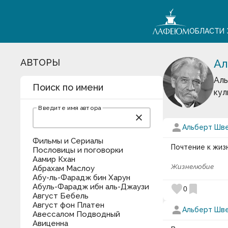
ОБЛАСТИ 
АВТОРЫ
Ал
Аль
Поиск по имени
кул
Введите имя автора
close
person
Альберт Шв
Фильмы и Сериалы
Почтение к жиз
Пословицы и поговорки
Аамир Кхан
Жизнелюбие
Абрахам Маслоу
Абу-ль-Фарадж бин Харун
Абуль-Фарадж ибн аль-Джаузи
favorite
bookmark
0
Август Бебель
Август фон Платен
person
Альберт Шв
Авессалом Подводный
Авиценна