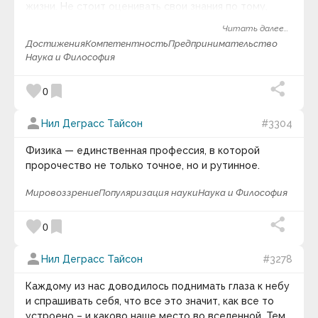
жизни. Не стоит оценивать свои знания по тому,
Андрей Кнышев
насколько сложным или очевидным это кажется с
Андрей Курпатов
Читать далее...
первого взгляда.
Андрей Лаврухин
Достижения
Компетентность
Предпринимательство
Андрей Линде
Наука и Философия
Анна Соколова
Анри Барбюс
favorite
bookmark
Анри-Фредерик Амьель
0
Антисфен
Антон Кемпинский
person
Нил Деграсс Тайсон
#3304
Антон Макаренко
Антон Павлович Чехов
Физика — единственная профессия, в которой
Антон Рубинштейн
Антон Харевич
пророчество не только точное, но и рутинное.
Антуан де Сент-Экзюпери
Аристипп
Мировоззрение
Популяризация науки
Наука и Философия
Аристотель
Аристотель Онассис
favorite
bookmark
0
Аркадий и Борис Стругацкие
Аркадий Рэм
Арманд Хаммер
person
Нил Деграсс Тайсон
#3278
Арнольд Глазго
Арнольд Тойнби
Каждому из нас доводилось поднимать глаза к небу
Арсен Рябуха
и спрашивать себя, что все это значит, как все то
Артур Кестлер
устроено – и каково наше место во вселенной. Тем,