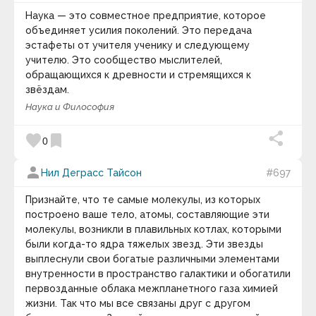
Дэвид Дойч
Дэвид Кейн
Наука — это совместное предприятие, которое
Дэвид Лати
объединяет усилия поколений. Это передача
Дэвид Линч
эстафеты от учителя ученику и следующему
Дэвид Льюис
учителю. Это сообщество мыслителей,
Дэвид Макклелланд
обращающихся к древности и стремящихся к
Дэвид Огилви
звёздам.
Дэвид Ф. Д’алессандро
Дэвид Хансон
Наука и Философия
Дэвид Шварц
Дэвид Юм
favorite
bookmark
0
Дэйв Гиббонс
Дэйв Логан
Дэн Браун
person
Нил Деграсс Тайсон
#697
Дэниел Гоулман
Е. В. Гутов
Признайте, что те самые молекулы, из которых
Евгений Евтушенко
построено ваше тело, атомы, составляющие эти
Евгений Ханкин
молекулы, возникли в плавильных котлах, которыми
Еврипид
Елена Газарова
были когда-то ядра тяжелых звезд. Эти звезды
Елена Сикирич
выплеснули свои богатые различными элементами
Жак Рансьер
внутренности в пространство галактики и обогатили
Жак Фреско
первозданные облака межпланетного газа химией
Жан Батист Ламарк
жизни. Так что мы все связаны друг с другом
Жан Кокто