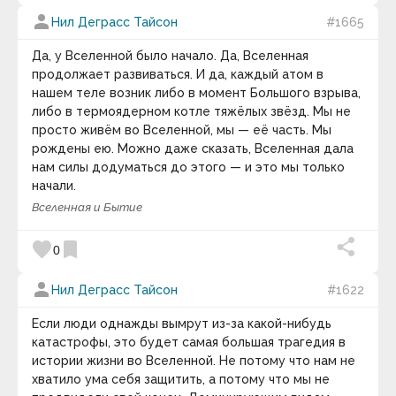
Джефф О'Лири
person
Нил Деграсс Тайсон
#1665
Джеффри Евгенидис
Джидду Кришнамурти
Да, у Вселенной было начало. Да, Вселенная
Джим Рон
продолжает развиваться. И да, каждый атом в
Джим Холт
Джо Л. Гриффит
нашем теле возник либо в момент Большого взрыва,
Джо Фрейзер
либо в термоядерном котле тяжёлых звёзд. Мы не
Джо Чанг
просто живём во Вселенной, мы — её часть. Мы
Джоан Роулинг
рождены ею. Можно даже сказать, Вселенная дала
Джозеф Аддисон
нам силы додуматься до этого — и это мы только
Джозеф Карл Робнетт Ликлайдер
начали.
Джозеф Кроссман
Джозеф Цукерман
Вселенная и Бытие
Джозеф Чилтон Пирс
Джой Пол Гилфорд
favorite
bookmark
0
Джойбел
Джойс Кэрол Оутс
Джон Апдайк
person
Нил Деграсс Тайсон
#1622
Джон Арчибальд Уилер
Джон Дьюи
Если люди однажды вымрут из-за какой-нибудь
Джон Дэвид Барроу
катастрофы, это будет самая большая трагедия в
Джон Ирвинг
истории жизни во Вселенной. Не потому что нам не
Джон Кроу Ренс
Джон Леннон
хватило ума себя защитить, а потому что мы не
Джон Локк