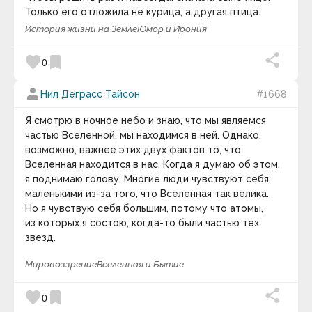
Денис Корсаков
Только его отложила не курица, а другая птица.
Джалаладдин Руми
История жизни на Земле
Юмор и Ирония
Джампа Тинлей Вангчен
Джаред Даймонд
Джаред Лето
favorite
bookmark
0
Джастин Менкес
Джебран Халиль Джебран
person
Нил Деграсс Тайсон
#1668
Джеймс Аллен
Джеймс Мюррей
Я смотрю в ночное небо и знаю, что мы являемся
Джеймс О'Мэлли
Джеймс Хьюз
частью Вселенной, мы находимся в ней. Однако,
Джеймс Хьюитт
возможно, важнее этих двух фактов то, что
Джейсон Сильва
Вселенная находится в нас. Когда я думаю об этом,
Джек Керуак
я поднимаю голову. Многие люди чувствуют себя
Джек Лондон
маленькими из-за того, что Вселенная так велика.
Джек Ма
Но я чувствую себя большим, потому что атомы,
Джек Макдевит
Джек Никлаус
из которых я состою, когда-то были частью тех
Джек Уэлч
звезд.
Джеки Чан
Дженнифер Джеймс
Мировоззрение
Вселенная и Бытие
Дженнифер Е. Стеллар
Джерр Боши
favorite
bookmark
Джефф Безос
0
Джефф Вайз