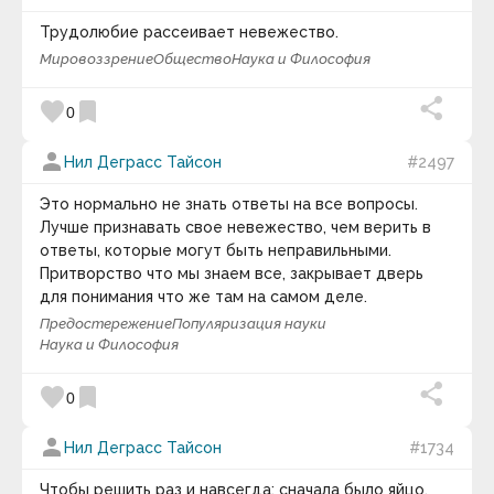
Герберт Уэллс
Герман Греф
Трудолюбие рассеивает невежество.
Геродот
Мировоззрение
Общество
Наука и Философия
Гиллель
Гиппократ
favorite
bookmark
Говард Шульц
0
Голда Меир
Готфрид Лейбниц
person
Нил Деграсс Тайсон
#2497
Готхольд Лессинг
Грег Плитт
Это нормально не знать ответы на все вопросы.
Грегори Диз
Лучше признавать свое невежество, чем верить в
Грегори Дэвид Робертс
Григорий Львович Тульчинский
ответы, которые могут быть неправильными.
Григорий Саввич Сковорода
Притворство что мы знаем все, закрывает дверь
Гришина Наталия Владимировна
для понимания что же там на самом деле.
Гэри Дженнингс
Предостережение
Популяризация науки
Гюстав Лебон
Наука и Философия
Гюстав Флобер
Давид Гильберт
Дайсаку Икеда
favorite
bookmark
0
Дариус Фору
Дейл Карнеги
person
Нил Деграсс Тайсон
#1734
Делия Стейнберг Гусман
Демокрит
Дени Дидро
Чтобы решить раз и навсегда: сначала было яйцо.