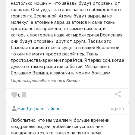
настолько мощным, что звёзды будут оторваны от
Адам Франк
призванный ответить на вопросы об объективных
Адольф Грюнбаум
галактик. Они уйдут за грань нашего наблюдаемого
закономерностях и духовно-нравственном
Адриана Трижиани
горизонта Вселенной. Атомы будут вырваны из
смысле исторического процесса, о путях
Азим Премджи
молекул, а атомные ядра из атомов и сама ткань
реализации человеческих сущностных сил в
Айзек Азимов
пространства-времени, те самые пиксели, из
истории, о возможностях обретения
Алан Брэдли
которых построена наша четырёхмерная Вселенная,
общечеловеческого единства.
Алан Гут
они будут оторваны друг от друга. Так как это
Алан Малалли
Категория:
Философия истории
.
keyboard_arrow_down
Алекс Фергюсен
базовая единица всего сущего в нашей Вселенной,
Александр Блок
Видео дня
то они не могут просто разойтись. Ткань
Александр Васильевич Круглов
пространства-времени порвётся. Я теряю сон, когда
Александр Васильевич Суворов
думаю о таком развитии событий. Мы начали с
Александр Владимирович Виленкин
Большого Взрыва, а закончить можем большим
Александр Вяземка
разрывом.
Александр Гарриевич Круглов
Мировоззрение
Вселенная и Бытие
Александр Герцен
Александр Григорьевич Асмолов
favorite
bookmark
0
Александр Дюма
Александр Иванович Волошин
Александр Лосев
person
Нил Деграсс Тайсон
#3400
Александр Македонский
Александр Марков
59 : 00
Любопытно, что мы уделяем, больше времени
Александр Скрябин
поздравляя людей, добившихся успеха, чем
Александра Коллонтай
Красивая фортепианная музыка ~ Расслабляющая
поощрению тех, кто только на пути к нему.
Алексей Николаевич Леонтьев