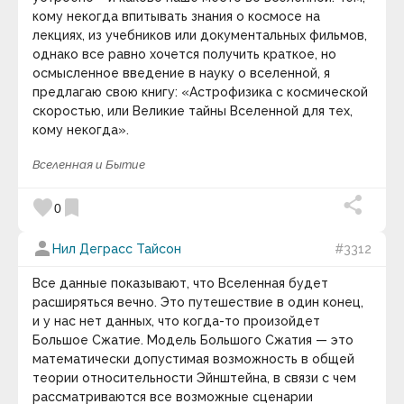
Артур Кларк
Артур Онкен Лавджой
кому некогда впитывать знания о космосе на
Артур Стэнли Эддингтон
лекциях, из учебников или документальных фильмов,
Артур Шарифов
однако все равно хочется получить краткое, но
Артур Шопенгауэр
осмысленное введение в науку о вселенной, я
Артуро Перес-Реверте
предлагаю свою книгу: «Астрофизика с космической
Арчибалд Маклиш
скоростью, или Великие тайны Вселенной для тех,
Астольф де Кюстин
Аугусту Кури
кому некогда».
Бак Роджерс
Бакминстер Фуллер
Вселенная и Бытие
Бартоломео Карло Растрелли
Бауржан Тойшибеков
favorite
bookmark
0
Беар Гриллс
Беляев Игорь Александрович
Бенджамин Дизраэли
person
Нил Деграсс Тайсон
#3312
Бенджамин Тодд
Бенджамин Франклин
Все данные показывают, что Вселенная будет
Бенедикт Спиноза
расширяться вечно. Это путешествие в один конец,
Бернар Вербер
и у нас нет данных, что когда-то произойдет
Бернард Мандевиль
Большое Сжатие. Модель Большого Сжатия — это
Берни Сигел
Бертран Рассел
математически допустимая возможность в общей
Бил Кин
теории относительности Эйнштейна, в связи с чем
Билл Гейтс
рассматриваются все возможные сценарии