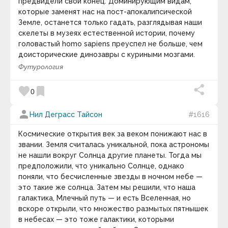
предвидели свой конец. Доминирующим видам,
Джон Максвелл
которые заменят нас на пост-апокалипсической
Джон Мильтон
Земле, останется только гадать, разглядывая наши
Джон Равен
скелеты в музеях естественной истории, почему
Джон Рёскин
головастый homo sapiens преуспел не больше, чем
Джон Роджерс Сёрл
Джон Смарт
доисторические динозавры с куриными мозгами.
Джон Хейвуд
Футурология
Джонатан Свифт
Джонни Депп
favorite
bookmark
Джордан Белфорт
0
Джордано Бруно
Джордж Бернард Шоу
person
Нил Деграсс Тайсон
#1616
Джордж Вашингтон Карвер
Джордж Карлин
Космические открытия век за веком понижают нас в
Джордж Мартин
звании. Земля считалась уникальной, пока астрономы
Джордж Монбио
Джордж Оруэлл
не нашли вокруг Солнца другие планеты. Тогда мы
Джордж Элиот
предположили, что уникально Солнце, однако
Джошуа Дж. Марин
поняли, что бесчисленные звезды в ночном небе —
Джули Даймонд
это такие же солнца. Затем мы решили, что наша
Джулиан Барнс
галактика, Млечный путь — и есть Вселенная, но
Джулиан Биркиншоу
вскоре открыли, что множество размытых пятнышек
Джулиан Хаксли
Джулиана Вильсон
в небесах — это тоже галактики, которыми