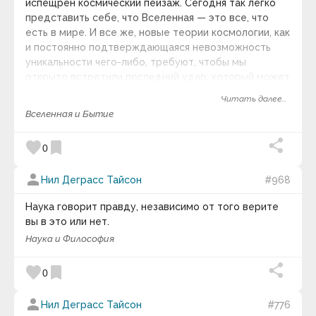
Джуниор Дос Сантос
испещрен космический пейзаж. Сегодня так легко
Дзен
представить себе, что Вселенная — это все, что
Ди Хок
есть в мире. И все же, новые теории космологии, как
Дик Мэнсфилд
и постоянно подтверждающаяся невозможность
Дина Дин
уникальности чего-либо, требуют, чтобы мы
Диоген
Дитрих Бонхёффер
открыто встретили последний удар, который может
Дмитрий Алексеевич Леонтьев
быть нанесен по нашей жажде своеобразия: факт
Читать далее...
Дмитрий Емец
существования множества Вселенных, или
Дмитрий Менделеев
Вселенная и Бытие
Мультивселенной, в рамках которой наша — лишь
Дмитрий Писарев
один из бессчетных пузырей, в которые свернулась
Дмитрий Сергеевич Лихачёв
favorite
bookmark
0
космическая материя.
Доктор Хью Лин
Дон-Аминадо
person
Дональд Питерсон
Нил Деграсс Тайсон
#968
Дорон Цейльбергер
Дружилов Сергей Александрович
Наука говорит правду, независимо от того верите
Дрю Хьюстон
вы в это или нет.
Дуайт Эйзенхауэр
Наука и Философия
Дуглас Адамс
Дуглас Карл Энгельбарт
Дьёрдь Лукач
favorite
bookmark
0
Дэвид Аллен
Дэвид Бринкли
person
Нил Деграсс Тайсон
#776
Дэвид Герролд