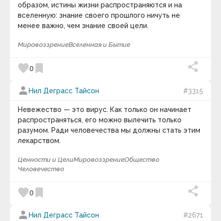
Вим Хоф
образом, истины жизни распространяются и на
Винс Ломбарди
вселенную: знание своего прошлого ничуть не
Винсент Ван Гог
менее важно, чем знание своей цели.
Виссарион Белинский
Владимир Афанасьевич Обручев
Мировоззрение
Вселенная и Бытие
Владимир Борисович Микушевич
Владимир Васильевич Миронов
Владимир Васильевич Стасов
favorite
bookmark
0
Владимир Вячеславович Малявин
Владимир Герасичев
person
Нил Деграсс Тайсон
#3315
Владимир Горбачёв
Владимир Львович Леви
Владимир Маяковский
Невежество — это вирус. Как только он начинает
Владимир Никитович Захватаев
распространяться, его можно вылечить только
Владимир Николаевич Лавриненко
разумом. Ради человечества мы должны стать этим
Владимир Николаевич Моженков
лекарством.
Владимир Познер
Владимир Семёнович Барулин
Ценности и Цели
Мировоззрение
Общество
Вольтер
Человечество
Вольфганг Амадей Моцарт
Вуди Аллен
Вячеслав Иванович Иванов
favorite
bookmark
0
Габриель Тард
Габриэль Лауб
person
Нил Деграсс Тайсон
#2671
Галилео Галилей