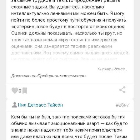
за самое трудное и тех, кто продолжает решать
Валентина-Софи
Валерий Александрович Кувакин
сложные задачи. Вы удивитесь, насколько
Валерий Александрович Куринский
интеллектуально ленивыми мы можем быть. Я могу
Василий Осипович Ключевский
пойти по более простому пути обучения и получать
Василий Сухомлинский
«пятерки», а все будут в восторге от моих оценок.
Вашингтон Ирвинг
Оценки должны показывать, насколько ты крут, но
Венедикт Ерофеев
твоя так называемая «крутость» не измеряется
Вера Павлова
Вергилий
оценками, она измеряется твоими реальными
Вернер Гайзенберг
достижениям. Вот почему самых выдающихся людей
Веслав Брудзиньский
не спрашивают об их дипломе. Звание не имеет
Вивекананда
никакого значения.
Вивьен Ли
Читать далее...
Виген Оганян
Достижения
Предпринимательство
Викентий Викентьевич Вересаев
Викрамачарита
favorite
bookmark
0
Виктор Амбарцумян
Виктор Гюго
Виктор Джон Стенджер
person
Нил Деграсс Тайсон
#2857
Виктор Франкл
Вилейанур Рамачандран
Кем бы ты ни был, занятие поисками истоков бытия
Вилли Нельсон
обычно вызывает эмоциональный азарт — как будто
Вильгельм Буш
знание начал наделяет тебя неким приятельством
Вильгельм Гумбольдт
Вильгельм Швебель
или даже властью над всем, что будет после. Таким