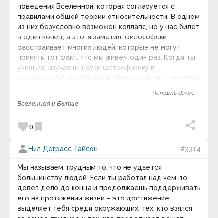
Билл Каулитц
поведения Вселенной, которая согласуется с
Билл Уоттерсон
правилами общей теории относительности. В одном
Билли Уайлдер
из них безусловно возможен коллапс, но у нас билет
Блез Паскаль
Бо Беннет
в один конец, а это, я заметил, философски
Боб Итон
расстраивает многих людей, которые не могут
Боб Марли
принять тот факт, что мы живем один раз. Когда ты
Боб Парсонс
учишься, изучаешь науки (астрофизику в
Бодо Шефер
особенности), ты больше не полагаешься на чувства,
Борис Акунин
чтобы судить о том, что имеет смысл, ты не
Борис Евгеньевич Штерн
Читать далее...
Борис Михайлович Теплов
пользуешься личными философскими суждениям,
Вселенная и Бытие
Борис Натанович Стругацкий
чтобы выяснить, где истина. Вселенная такая, как
Борис Юрьевич Кригер
есть, и ей нет дела до твоих чувств.
Брайан Грин
favorite
bookmark
0
Брайан Трейси
Братченко Сергей
person
Нил Деграсс Тайсон
#3314
Брэд Пейсли
Брюс Ли
Брюс Якоски
Мы называем трудным то, что не удается
Будда
большинству людей. Если ты работал над чем-то,
Букер Талиафер
довел дело до конца и продолжаешь поддерживать
Вазовская И.Н.
его на протяжении жизни – это достижение
Вайзер Татьяна Владиславовна
выделяет тебя среди окружающих: тех, кто взялся
Валентина Захарова Скворцова