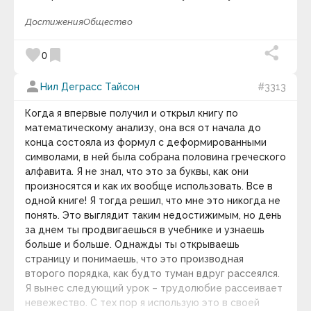
музыкальная смесь для изучения и сна.
Алексей Николаевич Толстой
Алексей Ремович Хохлов
Достижения
Общество
keyboard_arrow_down
Алексис Токвиль
Ален Маккензи
favorite
bookmark
0
Фотография дня
Алессандро д`Авения
Алико Данготе
person
Аль Квотион
Нил Деграсс Тайсон
#3313
Аль-Бируни
Альбер Камю
Когда я впервые получил и открыл книгу по
Альберт Швейцер
математическому анализу, она вся от начала до
Альберт Эйнштейн
конца состояла из формул с деформированными
Альфонс де Ламартин
символами, в ней была собрана половина греческого
Альфонс Карр
алфавита. Я не знал, что это за буквы, как они
Альфред Адлер
Альфред Норт Уайтхед
произносятся и как их вообще использовать. Все в
Амброз Бирс
одной книге! Я тогда решил, что мне это никогда не
Амели Нотомб
понять. Это выглядит таким недостижимым, но день
Амелия Эрхарт
за днем ты продвигаешься в учебнике и узнаешь
Амин Рейхани
Если каждый человек на кусочке своей земли
больше и больше. Однажды ты открываешь
Аминов Илья Исакович
сделал бы все, что он может, как прекрасна была
страницу и понимаешь, что это производная
Анаксагор
бы земля наша.
Анатолий Васильевич Луначарский
второго порядка, как будто туман вдруг рассеялся.
Анатоль Франс
Я вынес следующий урок – трудолюбие рассеивает
keyboard_arrow_down
Андре Конт-Спонвиль
невежество. С тех пор я использую это в своей
Андре Моруа