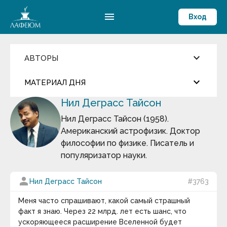
menu
Вход
keyboard_arrow_down
АВТОРЫ
Введите имя автора
keyboard_arrow_down
close
МАТЕРИАЛ ДНЯ
Нил Деграсс Тайсон
Фильмы и Сериалы
more_horiz
Цитата дня
Пословицы и поговорки
Нил Деграсс Тайсон (1958).
Аамир Кхан
Американский астрофизик. Доктор
Абрахам Маслоу
Арабская мудрость
Абу-ль-Фарадж бин Харун
философии по физике. Писатель и
Абуль-Фарадж ибн аль-Джаузи
популяризатор науки.
Август Бебель
Мир существует для человека, человек живет для
Август фон Платен
мира.
Авессалом Подводный
person
Нил Деграсс Тайсон
#3763
Авиценна
keyboard_arrow_down
Авл Корнелий Цельс
Меня часто спрашивают, какой самый страшный
Термин дня
Авраам Линкольн
факт я знаю. Через 22 млрд. лет есть шанс, что
Аврелий Августин
ускоряющееся расширение Вселенной будет
Философия истории
— раздел философии,
Адам Смит