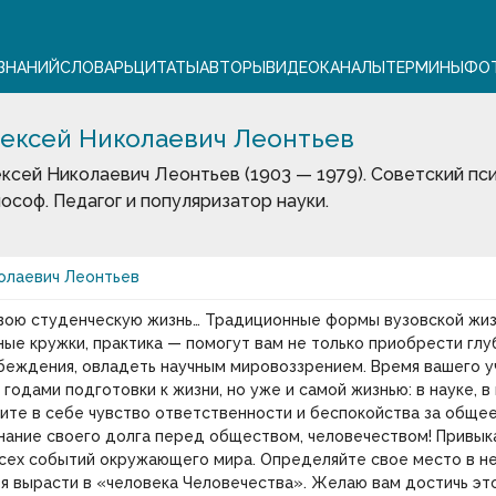
ЗНАНИЙ
СЛОВАРЬ
ЦИТАТЫ
АВТОРЫ
ВИДЕО
КАНАЛЫ
ТЕРМИНЫ
ФО
ексей Николаевич Леонтьев
ксей Николаевич Леонтьев (1903 — 1979). Советский пси
ософ. Педагог и популяризатор науки.
олаевич Леонтьев
вою студенческую жизнь… Традиционные формы вузовской жиз
ные кружки, практика — помогут вам не только приобрести глуб
беждения, овладеть научным мировоззрением. Время вашего 
 годами подготовки к жизни, но уже и самой жизнью: в науке, в
ите в себе чувство ответственности и беспокойства за общее
нание своего долга перед обществом, человечеством! Привык
сех событий окружающего мира. Определяйте свое место в н
я вырасти в «человека Человечества». Желаю вам достичь эт