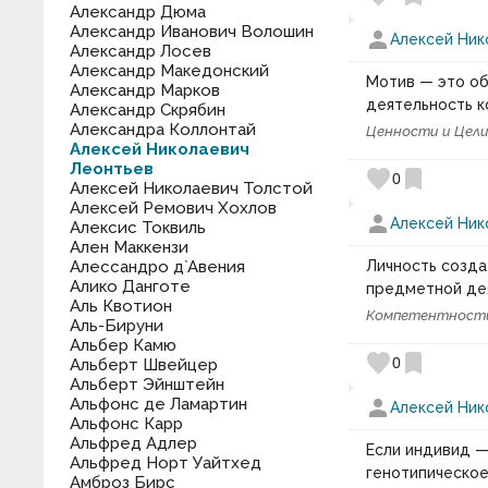
Александр Дюма
Александр Иванович Волошин
person
Алексей Ник
Александр Лосев
Александр Македонский
Мотив — это об
Александр Марков
деятельность к
Александр Скрябин
Александра Коллонтай
Ценности и Цел
Алексей Николаевич
Леонтьев
favorite
bookmark
0
Алексей Николаевич Толстой
Алексей Ремович Хохлов
person
Алексей Ник
Алексис Токвиль
Ален Маккензи
Алессандро д`Авения
Личность созда
Алико Данготе
предметной де
Аль Квотион
Компетентност
Аль-Бируни
Альбер Камю
favorite
bookmark
0
Альберт Швейцер
Альберт Эйнштейн
Альфонс де Ламартин
person
Алексей Ник
Альфонс Карр
Альфред Адлер
Если индивид —
Альфред Норт Уайтхед
генотипическое
Амброз Бирс