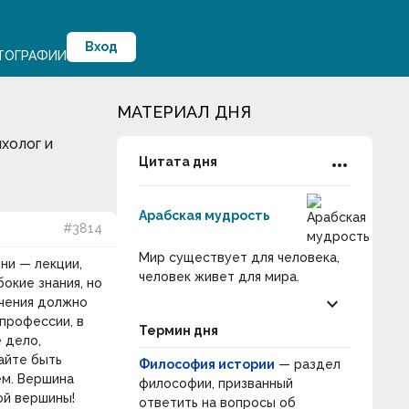
Вход
ТОГРАФИИ
МАТЕРИАЛ ДНЯ
холог и
more_horiz
Цитата дня
Арабская мудрость
#3814
Мир существует для человека,
ни — лекции,
человек живет для мира.
окие знания, но
keyboard_arrow_down
учения должно
 профессии, в
Термин дня
 дело,
айте быть
Философия истории
— раздел
ем. Вершина
философии, призванный
ой вершины!
ответить на вопросы об