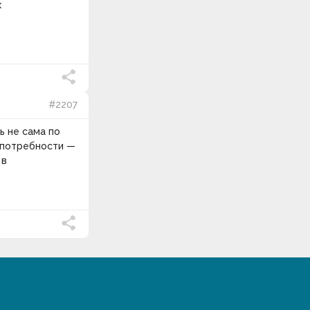
х
#2207
ь не сама по
 потребности —
 в