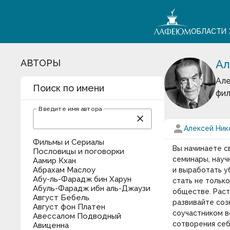
ОБЛАСТИ 
АВТОРЫ
Ал
Але
Поиск по имени
фил
Введите имя автора
close
person
Алексей Ник
Фильмы и Сериалы
Вы начинаете с
Пословицы и поговорки
семинары, науч
Аамир Кхан
Абрахам Маслоу
и выработать у
Абу-ль-Фарадж бин Харун
стать не только
Абуль-Фарадж ибн аль-Джаузи
обществе. Раст
Август Бебель
развивайте соз
Август фон Платен
соучастником в
Авессалом Подводный
сотворения себ
Авиценна