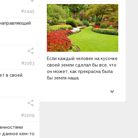
#2445
 направляющий
Если каждый человек на кусочке
#2263
своей земли сделал бы все, что
он может, как прекрасна была
ет в своей
бы земля наша.
keyboard_arrow_down
#2209
бенностями
е данное кем-то