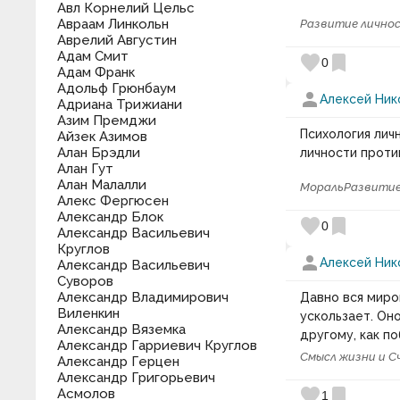
Авл Корнелий Цельс
Авраам Линкольн
Развитие лично
Аврелий Августин
Адам Смит
favorite
bookmark
0
Адам Франк
Адольф Грюнбаум
person
Алексей Ник
Адриана Трижиани
Азим Премджи
Психология лич
Айзек Азимов
Алан Брэдли
личности проти
Алан Гут
Алан Малалли
Мораль
Развитие
Алекс Фергюсен
Александр Блок
favorite
bookmark
0
Александр Васильевич
Круглов
person
Алексей Ник
Александр Васильевич
Суворов
Александр Владимирович
Давно вся миро
Виленкин
ускользает. Оно
Александр Вяземка
другому, как п
Александр Гарриевич Круглов
Смысл жизни и С
Александр Герцен
Александр Григорьевич
favorite
bookmark
Асмолов
1