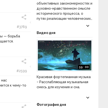
объективных закономерностях и
духовно-нравственном смысле
исторического процесса, о
путях реализации человеческих
сущностных сил в истории, о
keyboard_arrow_down
#3789
возможностях обретения
Видео дня
общечеловеческого единства.
мы — борьба
Категория:
Философия истории
.
ащается.
59 : 00
#2599
Красивая фортепианная музыка
 нас
~ Расслабляющая музыкальная
мится к чему-то
смесь для изучения и сна.
keyboard_arrow_down
Фотография дня