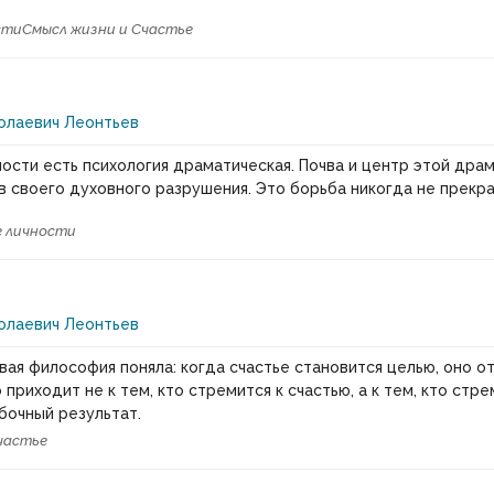
сти
Смысл жизни и Счастье
олаевич Леонтьев
ности есть психология драматическая. Почва и центр этой дра
в своего духовного разрушения. Это борьба никогда не прекр
 личности
олаевич Леонтьев
вая философия поняла: когда счастье становится целью, оно от
 приходит не к тем, кто стремится к счастью, а к тем, кто стре
обочный результат.
частье