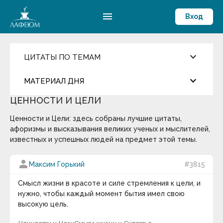
menu
Вход
keyboard_arrow_down
ЦИТАТЫ ПО ТЕМАМ
Ценности и Цели
keyboard_arrow_down
МАТЕРИАЛ ДНЯ
Достижения
Здоровый образ жизни
ЦЕННОСТИ И ЦЕЛИ
Компетентность
more_horiz
Цитата дня
Жизнелюбие
Ценности и Цели: здесь собраны лучшие цитаты,
Мировоззрение
Мораль
афоризмы и высказывания великих ученых и мыслителей,
Окружение и Общение
Беляев Игорь Александрович
известных и успешных людей на предмет этой темы.
Предостережение
Развитие личности
Часто бывает так, что какая-то способность
person
Максим Горький
#3815
Самоконтроль
индивида оказывается применимой для
Смысл жизни и Счастье
удовлетворения нескольких потребностей,
Способности
Смысл жизни в красоте и силе стремления к цели, и
Эрудиция
причём не только сходных между собой, но и
нужно, чтобы каждый момент бытия имел свою
существенно отличающихся друг от друга. Точно
высокую цель.
Общество
так же удовлетворение определённой
Оптимизм