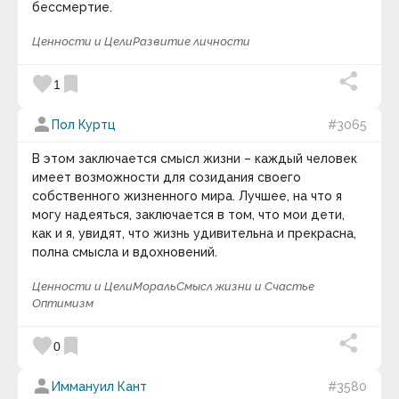
бессмертие.
Ценности и Цели
Развитие личности
favorite
bookmark
1
person
Пол Куртц
#3065
В этом заключается смысл жизни – каждый человек
имеет возможности для созидания своего
собственного жизненного мира. Лучшее, на что я
могу надеяться, заключается в том, что мои дети,
как и я, увидят, что жизнь удивительна и прекрасна,
полна смысла и вдохновений.
Ценности и Цели
Мораль
Смысл жизни и Счастье
Оптимизм
favorite
bookmark
0
person
Иммануил Кант
#3580