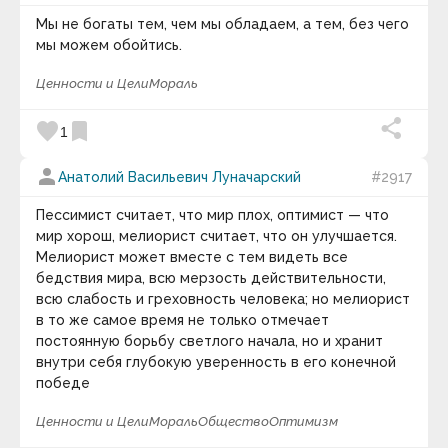
Мы не богаты тем, чем мы обладаем, а тем, без чего
мы можем обойтись.
Ценности и Цели
Мораль
favorite
bookmark
1
person
Анатолий Васильевич Луначарский
#2917
Пессимист считает, что мир плох, оптимист — что
мир хорош, мелиорист считает, что он улучшается.
Мелиорист может вместе с тем видеть все
бедствия мира, всю мерзость действительности,
всю слабость и греховность человека; но мелиорист
в то же самое время не только отмечает
постоянную борьбу светлого начала, но и хранит
внутри себя глубокую уверенность в его конечной
победе
Ценности и Цели
Мораль
Общество
Оптимизм