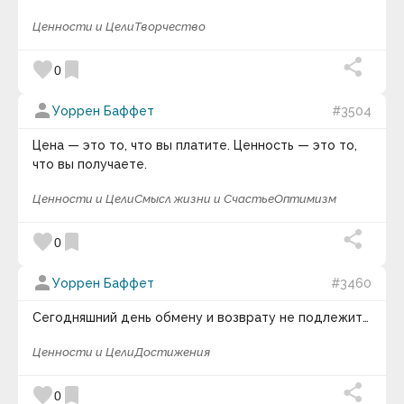
Ценности и Цели
Творчество
favorite
bookmark
0
person
Уоррен Баффет
#3504
Цена — это то, что вы платите. Ценность — это то,
что вы получаете.
Ценности и Цели
Смысл жизни и Счастье
Оптимизм
favorite
bookmark
0
person
Уоррен Баффет
#3460
Сегодняшний день обмену и возврату не подлежит…
Ценности и Цели
Достижения
favorite
bookmark
0