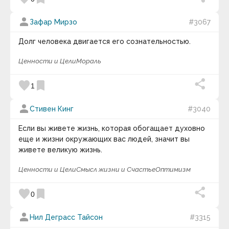
person
Зафар Мирзо
#3067
Долг человека двигается его сознательностью.
Ценности и Цели
Мораль
favorite
bookmark
1
person
Стивен Кинг
#3040
Если вы живете жизнь, которая обогащает духовно
еще и жизни окружающих вас людей, значит вы
живете великую жизнь.
Ценности и Цели
Смысл жизни и Счастье
Оптимизм
favorite
bookmark
0
person
Нил Деграсс Тайсон
#3315