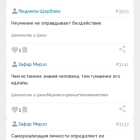
person
Людмила Щерблюк
#3503
Неумение не оправдывает бездействие.
Ценности и Цели
favorite
bookmark
1
person
Зафар Мирзо
#3241
Чем истиннее знания человека, тем гуманнее его
идеалы.
Ценности и Цели
Мировоззрение
Человечество
favorite
bookmark
1
person
Зафар Мирзо
#3233
Самореализация личности определяет ее