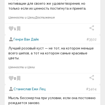
не оказывают. Они мимолетны, а потому не
мотивации для своего же удовлетворения, но
накапливаются в мыслях и памяти. Однако часто
keyboard_arrow_down
только если их ценность постигнута и принята.
повторение негативных эмоций может лишить
человека возможности улыбаться и радоваться
Ценности и Цели
Достижения
жизни. Поэтому любых отрицательных моментов
нужно избегать. Выводы:
1.
Чувства – это
favorite
bookmark
1
глубинное проявление, эмоции – поверхностное.
2.
Эмоции являются ответной реакцией на
person
Генри Ван Дайк
#3502
ситуацию, чувства от ситуации не изменяются.
3.
Эмоция вполне осознанна и объяснима, чувство –
Лучший розовый куст — не тот, на котором меньше
нет.
4.
Чувства носят постоянный характер,
всего шипов, а тот на котором самые красивые
эмоции – кратковременный.
5.
Физиологические
цветы.
проявления эмоций и чувств похожи.
6.
Чувства и
эмоции делятся на негативные и позитивные.
7.
Ценности и Цели
Эмоции оказывают небольшое влияние на
человека по сравнению с чувствами.
favorite
bookmark
0
person
Станислав Ежи Лец
#3404
Мысль бессмертна при условии, если она постоянно
рождается заново.