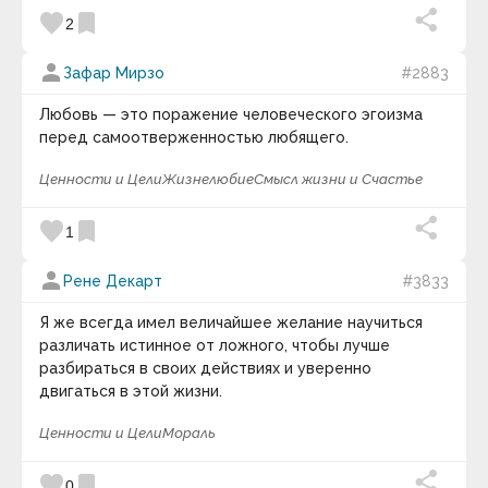
favorite
bookmark
2
person
Зафар Мирзо
#2883
Любовь — это поражение человеческого эгоизма
перед самоотверженностью любящего.
Ценности и Цели
Жизнелюбие
Смысл жизни и Счастье
favorite
bookmark
1
person
Рене Декарт
#3833
Я же всегда имел величайшее желание научиться
различать истинное от ложного, чтобы лучше
разбираться в своих действиях и уверенно
двигаться в этой жизни.
Ценности и Цели
Мораль
favorite
bookmark
0