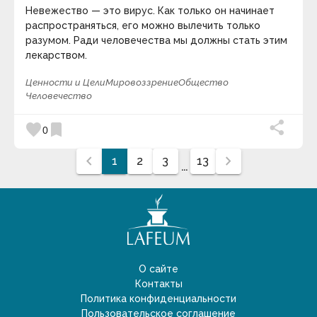
Невежество — это вирус. Как только он начинает
распространяться, его можно вылечить только
разумом. Ради человечества мы должны стать этим
лекарством.
Ценности и Цели
Мировоззрение
Общество
Человечество
favorite
bookmark
0
chevron_left
chevron_right
1
2
3
13
...
О сайте
Контакты
Политика конфиденциальности
Пользовательское соглашение