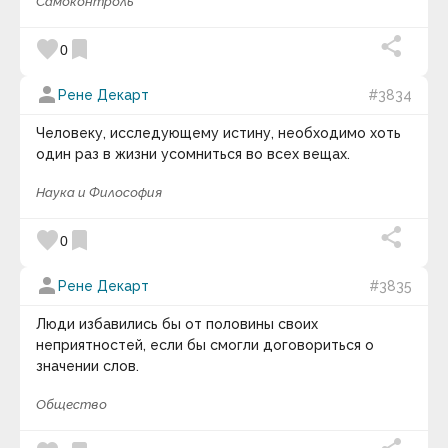
Билл Каулитц
Самоконтроль
Билл Уоттерсон
Билли Уайлдер
favorite
bookmark
0
Блез Паскаль
Бо Беннет
person
Боб Итон
Рене Декарт
#3834
Боб Марли
Боб Парсонс
Человеку, исследующему истину, необходимо хоть
Бодо Шефер
один раз в жизни усомниться во всех вещах.
Борис Акунин
Борис Евгеньевич Штерн
Наука и Философия
Борис Михайлович Теплов
Борис Натанович Стругацкий
favorite
bookmark
Борис Юрьевич Кригер
0
Брайан Грин
Брайан Трейси
person
Рене Декарт
#3835
Братченко Сергей
Брэд Пейсли
Люди избавились бы от половины своих
Брюс Ли
Брюс Якоски
неприятностей, если бы смогли договориться о
Будда
значении слов.
Букер Талиафер
Вазовская И.Н.
Общество
Вайзер Татьяна Владиславовна
Валентина Захарова Скворцова