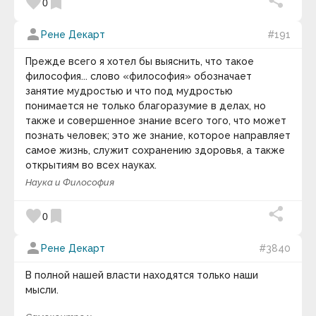
favorite
bookmark
Артур Кларк
0
Артур Онкен Лавджой
Артур Стэнли Эддингтон
person
Рене Декарт
#191
Артур Шарифов
Артур Шопенгауэр
Прежде всего я хотел бы выяснить, что такое
Артуро Перес-Реверте
Арчибалд Маклиш
философия... слово «философия» обозначает
Астольф де Кюстин
занятие мудростью и что под мудростью
Аугусту Кури
понимается не только благоразумие в делах, но
Бак Роджерс
также и совершенное знание всего того, что может
Бакминстер Фуллер
познать человек; это же знание, которое направляет
Бартоломео Карло Растрелли
самое жизнь, служит сохранению здоровья, а также
Бауржан Тойшибеков
Беар Гриллс
открытиям во всех науках.
Беляев Игорь Александрович
Наука и Философия
Бенджамин Дизраэли
Бенджамин Тодд
favorite
bookmark
Бенджамин Франклин
0
Бенедикт Спиноза
Бернар Вербер
person
Рене Декарт
#3840
Бернард Мандевиль
Берни Сигел
В полной нашей власти находятся только наши
Бертран Рассел
мысли.
Бил Кин
Билл Гейтс