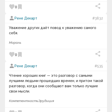
Андрей Кнышев
favorite
bookmark
0
Андрей Курпатов
Андрей Лаврухин
person
Андрей Линде
Рене Декарт
#3832
Анна Соколова
Анри Барбюс
Уважение других даёт повод к уважению самого
Анри-Фредерик Амьель
себя.
Антисфен
Антон Кемпинский
Мораль
Антон Макаренко
Антон Павлович Чехов
favorite
bookmark
Антон Рубинштейн
0
Антон Харевич
Антуан де Сент-Экзюпери
person
Рене Декарт
#535
Аристипп
Аристотель
Чтение хороших книг — это разговор с самыми
Аристотель Онассис
Аркадий и Борис Стругацкие
лучшими людьми прошедших времен, и притом такой
Аркадий Рэм
разговор, когда они сообщают вам только лучшие
Арманд Хаммер
свои мысли.
Арнольд Глазго
Арнольд Тойнби
Компетентность
Эрудиция
Арсен Рябуха
Артур Кестлер