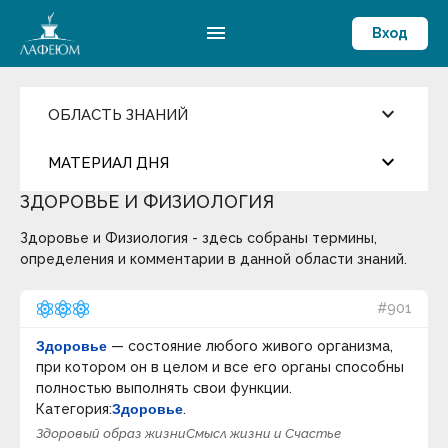
menu
Вход
keyboard_arrow_down
ОБЛАСТЬ ЗНАНИЙ
Введите область знаний
keyboard_arrow_down
close
МАТЕРИАЛ ДНЯ
ЗДОРОВЬЕ И ФИЗИОЛОГИЯ
Личность и Навыки
more_horiz
Цитата дня
Головной мозг
Здоровье и Физиология - здесь собраны термины,
Грамматика
определения и комментарии в данной области знаний.
Нравственность и Добродетели
Арабская мудрость
Дух и Духовность
Здоровье и Физиология
#901
Коммуникабельность и Этикет
Мир существует для человека, человек живет для
Компетентность
мира.
Здоровье
— состояние любого живого организма,
Креативность и Творчество
при котором он в целом и все его органы способны
Критическое мышление
keyboard_arrow_down
Эффективный руководитель
полностью выполнять свои функции.
Термин дня
Мировоззрение и Картина мира
Категория:
Здоровье
.
Настойчивость и Твердость
Здоровый образ жизни
Смысл жизни и Счастье
Философия истории
— раздел философии,
Свобода и Ответственность