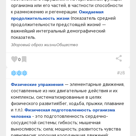
организма или его частей, в частности способности
к размножению и регенерации.
Ожидаемая
продолжительность жизни
(показатель средней
продолжительности предстоящей жизни) —
важнейший интегральный демографический
показатель.
Здоровый образ жизни
Общество
favorite
bookmark
0
#28
Физические упражнения
— элементарные движения,
составленные из них двигательные действия и их
комплексы, систематизированные в целях
физического развития(бег, ходьба, прыжки, плавание
и т.п.).
Физическая подготовленность организма
человека
- это подготовленность сердечно-
сосудистой системы; гибкость; мышечная
выносливость; сила; мощность; развитость чувства
равновесия; хорошая координация движений;