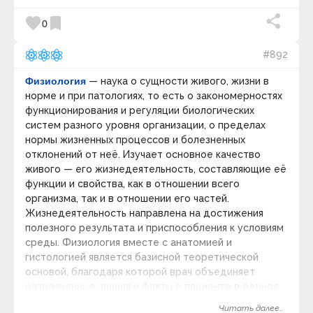
Позитивное мышление
призванный ответить на вопросы об объективных
favorite
bookmark
Потребности и Мотивация
0
закономерностях и духовно-нравственном
Предостережение
смысле исторического процесса, о путях
Психическое здоровье
реализации человеческих сущностных сил в
#892
Психология
истории, о возможностях обретения
Психология личности
Физиология
— наука о сущности живого, жизни в
общечеловеческого единства.
Риторика и Красноречие
норме и при патологиях, то есть о закономерностях
Самоконтроль и Самодисциплина
Категория:
Философия истории
.
keyboard_arrow_down
Самообразование и Эрудиция
функционирования и регуляции биологических
Самореализация
Видео дня
систем разного уровня организации, о пределах
Самосознание и Я-Концепция
нормы жизненных процессов и болезненных
Смысл жизни и Экзистенциализм
отклонений от неё. Изучает основное качество
Социальная среда
живого — его жизнедеятельность, составляющие её
Способности и Ресурсы
функции и свойства, как в отношении всего
Счастье
Уверенность в себе
организма, так и в отношении его частей.
Утомление и Отдых
Жизнедеятельность направлена на достижения
Цели и Достижения
полезного результата и приспособления к условиям
Ценность и Идеал
среды. Физиология вместе с анатомией и
Эмоциональный интеллект
гистологией является базисной теоретической
Эмоция и Чувство
основой, благодаря которой врач объединяет
59 : 00
Экономика и Бизнес
разрозненные знания и факты о пациенте в единое
Макроэкономика
целое, оценивает его состояние, уровень
Красивая фортепианная музыка ~ Расслабляющая
Сектор экономики
Читать далее...