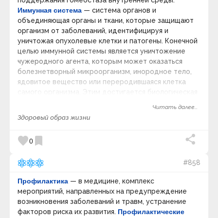
поддержания гомеостаза внутренней среды.
Солнечная система и Земля
Иммунная система
— система органов и
Первобытный мир
объединяющая органы и ткани, которые защищают
Метафизика и Сознание
организм от заболеваний, идентифицируя и
Бытие и Первопричина
уничтожая опухолевые клетки и патогены. Конечной
Интеллект и Философия сознания
целью иммунной системы является уничтожение
Мировоззренческие концепции
чужеродного агента, которым может оказаться
Происхождение человека
болезнетворный микроорганизм, инородное тело,
Религия и Религиоведение
Свобода воли
ядовитое вещество или переродившаяся клетка
самого организма. Этим достигается биологическая
индивидуальность организма.
Иммунотерапия
—
Читать далее...
раздел практической иммунологии, задача которого
Здоровый образ жизни
— лечение иммунологическими препаратами,
которые воздействуют прицельно на иммунную
favorite
bookmark
0
систему. Категория:
Иммунитет
.
#858
Профилактика
— в медицине, комплекс
мероприятий, направленных на предупреждение
возникновения заболеваний и травм, устранение
факторов риска их развития.
Профилактические