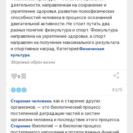
деятельности, направленная на сохранение и
укрепление здоровья, развитие психофизических
способностей человека в процессе осознанной
двигательной активности. Не стоит путать два
разных понятия: физкультура и спорт. Физкультура
направлена на укрепление здоровья, а спорт
направлен на получение максимального результата
и спортивных наград. Категория:
Физическая
культура
.
Здоровый образ жизни
favorite
bookmark
0
#476
Старение человека
, как и старение других
организмов, — это биологический процесс
постепенной деградации частей и систем
организма человека и последствия этого процесса.
Старение
(биология) — в биологии процесс
постепенного нарушения и потери важных функций