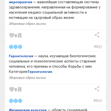
мероприятия
— важнейшая составляющая системы
здравоохранения, направленная на формирование у
населения медико-социальной активности и
мотивации на здоровый образ жизни.
Здоровый образ жизни
favorite
bookmark
0
#857
Геронтология
— наука, изучающая биологические,
социальные и психологические аспекты старения
человека, его причины и способы борьбы с ним.
Категория:
Геронтология
.
Здоровый образ жизни
favorite
bookmark
0
#807
Физическая культура
— область социальной