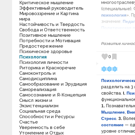
Критическое мышление
многоотраслеву
Эффективный руководитель
(специальные).
Мировоззрение и Картина
психология
». 
мира
значение:
Педаг
Настойчивость и Твердость
Политическая 
Свобода и Ответственность
психология
,
Пс
Позитивное мышление
Потребности и Мотивация
Шаблон:
Психол
Развитие лично
Предостережение
Категория:
Псих
Психическое здоровье
favorite
bookmark
Психология
0
Психология личности
Риторика и Красноречие
Самоконтроль и
Самодисциплина
Психологическ
Самообразование и Эрудиция
разделить на 3
Самореализация
свойства.
I.
Пси
Самосознание и Я-Концепция
функциональном
Смысл жизни и
Экзистенциализм
1.
Познаватель
Социальная среда
Мышление
,
Вни
Способности и Ресурсы
Стресс
.
3.
Воле
Счастье
состояние
— од
Уверенность в себе
уровне отличаю
Утомление и Отдых