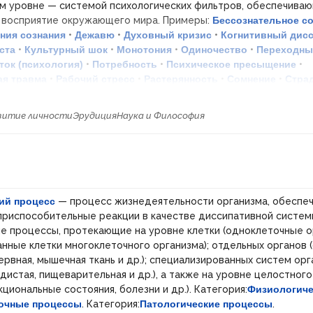
м уровне — системой психологических фильтров, обеспечива
 восприятие окружающего мира. Примеры:
Бессознательное с
ния сознания
•
Дежавю
•
Духовный кризис
•
Когнитивный дис
ста
•
Культурный шок
•
Монотония
•
Одиночество
•
Переходны
ток (психология)
•
Потребность
•
Психическое пресыщение
•
ая травма
•
Рабочий стресс
•
Растерянность
•
Сомнение
•
Стра
ренность
•
Ужас
•
Экзальтация
•
Экзистенциальный кризис
.
III.
 наиболее устойчивые психические явления, закрепленные в ст
витие личности
Эрудиция
Наука и Философия
еделяющие постоянные способы взаимодействия человека с м
ивация
,
Способности
,
Темперамент
,
Характер
. Шаблон:
Психоло
ологические явления
. Категория:
Психические процессы
.
ические состояния
.
ий процесс
— процесс жизнедеятельности организма, обеспе
приспособительные реакции в качестве диссипативной систем
е процессы, протекающие на уровне клетки (одноклеточные о
нные клетки многоклеточного организма); отдельных органов 
(нервная, мышечная ткань и др.); специализированных систем орг
дистая, пищеварительная и др.), а также на уровне целостног
циональные состояния, болезни и др.). Категория:
Физиологиче
очные процессы
. Категория:
Патологические процессы
.