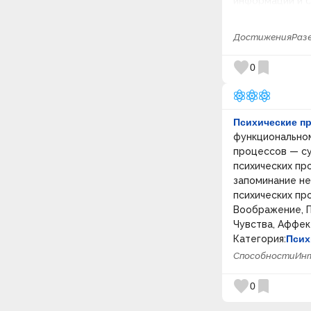
информации и с
жизни
способ существ
Антропогенез
деятельности ч
Внеземная жизнь
Достижения
Раз
Астрономия и Космология
Психические пр
Вселенная и Мультивселенная
психического о
favorite
bookmark
0
Квантовая физика
состояния
– эт
Фундаментальные
условиях, при 
взаимодействия
эмоциональный,
Пространство-время
«психическое с
Химические элементы
Психические п
Звезды и Черные дыры
(размышление, с
функциональном
Солнечная система и Земля
(решительность,
процессов — су
Первобытный мир
смена одного с
психических пр
постоянно про
Метафизика и Сознание
запоминание не
Бытие и Первопричина
качественно-ко
психических пр
Интеллект и Философия
человека. Псих
Воображение, П
сознания
формируются и 
Чувства, Аффек
Мировоззренческие
относятся: нап
концепции
Категория:
Псих
темперамент и 
Происхождение человека
Способности
Инт
Религия и Религиоведение
Свобода воли
favorite
bookmark
0