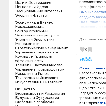
психологическо
Цели и Достижения
Ценность и Идеал
специфическое
Эмоциональный интеллект
Высшие состоя
Эмоция и Чувство
среднего возра
Пессимизм
•
По
Экономика и Бизнес
Макроэкономика
Психологическ
Сектор экономики
Стрессор
•
Уве
Экономические ресурсы
свойства
- это
Энергия и Энергетика
Достижения
Раз
личности и опр
Менеджмент
Основные:
Мот
Стратегический менеджмент
favorite
bookmark
0
Категория:
Псих
Управление персоналом
Команда и Групповая
Категория:
Псих
эффективность
Тренинг и Наставничество
Физиологическ
Управление производством
целостность и 
Маркетинг и Рынок
Технология и Инновация
физиологически
Искусственный интеллект
специализирова
и др.); тканей 
Общество
(сердечно-сосу
Безопасность и Рискология
Будущее и Футурология
(различные функ
Глобальные проблемы
Категория:
Клет