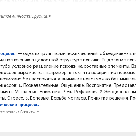
игнала как носителя информации.
Психические процессы
– это
ования психического. Исходя из функциональной необходимос
еловека, выделяют познавательные, эмоциональные и волевые
витие личности
Эрудиция
оцессы – это те «кирпичики» (или элементы), из которых сост
тражения или процесс функционирования психики человека.
Пс
о целостная характеристика психической активности людей в 
выполнении ими конкретных задач. Каждый компонент психики (
 волевой) поразному представлен в том или ином состоянии. 
остояние» получает от ведущего компонента: познавательное
роцессы
— одна из групп психических явлений, объединяемых п
осредоточенность и т.д.), эмоциональное (радость, печаль и т.
у назначению в целостной структуре психики. Выделение пси
 настойчивость и т.д.). Можно сказать, что собственно жизнь ч
губо условное разделение психики на составные элементы. В
остояния другим.
Психические свойства
– это наиболее устой
оцессов выражается, например, в том, что восприятие невозмо
являющиеся особенности личности, обеспечивающие определ
возможно без восприятия, а внимание невозможно без мышлен
личественный уровень поведения и деятельности, типичный дл
оцессов:
1.
Познавательные: Ощущение, Восприятие, Представ
ические свойства выступают в виде системных качеств человек
амять, Мышление, Внимание, Речь, Рефлексия.
2.
Эмоциональные
проявляют себя в деятельности. К психическим свойствам чел
ты, Стресс.
3.
Волевые: Борьба мотивов, Принятие решения, По
равленности («Что хочет человек?»), способности («Что может 
ические процессы
.
характер («Как проявляется человек?»).
еллект и Сознание