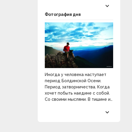
keyboard_arrow_down
Фотография дня
Иногда у человека наступает
период Болдинской Осени.
Период затворничества. Когда
хочет побыть наедине с собой.
Со своими мыслями. В тишине и
покое. Разобраться в себе и
keyboard_arrow_down
распахнуть двери к
прекрасному.