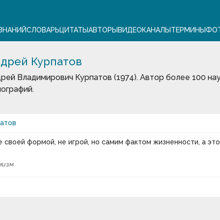
ЗНАНИЙ
СЛОВАРЬ
ЦИТАТЫ
АВТОРЫ
ВИДЕО
КАНАЛЫ
ТЕРМИНЫ
ФО
дрей Курпатов
рей Владимирович Курпатов (1974). Автор более 100 нау
ографий.
патов
е своей формой, не игрой, но самим фактом жизненности, а это
мизм