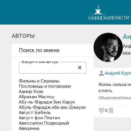
ОБЛАСТИ 
АВТОРЫ
Ан
Анд
Поиск по имени
мон
Введите имя автора
close
person
Андрей Кур
Фильмы и Сериалы
Жизнь сильна н
Пословицы и поговорки
отнять.
Аамир Кхан
Абрахам Маслоу
Общество
Опти
Абу-ль-Фарадж бин Харун
Абуль-Фарадж ибн аль-Джаузи
favorite
bookmark
0
Август Бебель
Август фон Платен
Авессалом Подводный
Авиценна