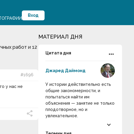
Вход
ТОГРАФИИ
МАТЕРИАЛ ДНЯ
чных работ и 12
more_horiz
Цитата дня
Джаред Даймонд
#1696
У истории действительно есть
го у нас не
общие закономерности, и
попытаться найти им
объяснения — занятие не только
плодотворное, но и
увлекательное.
keyboard_arrow_down
Термин дня