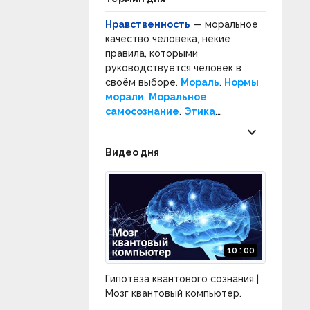
Нравственность
— моральное
качество человека, некие
правила, которыми
руководствуется человек в
своём выборе.
Мораль
.
Нормы
морали
.
Моральное
самосознание
.
Этика
.
Нормативная этика
.
keyboard_arrow_down
Прикладная этика
.
Нравы
.
Видео дня
Социальное поведение
.
Социальные нормы
.
10 : 00
Гипотеза квантового сознания |
Мозг квантовый компьютер.