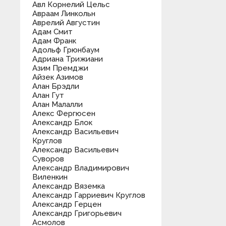
Авл Корнелий Цельс
Авраам Линкольн
Аврелий Августин
Адам Смит
Адам Франк
Адольф Грюнбаум
Адриана Трижиани
Азим Премджи
Айзек Азимов
Алан Брэдли
Алан Гут
Алан Малалли
Алекс Фергюсен
Александр Блок
Александр Васильевич
Круглов
Александр Васильевич
Суворов
Александр Владимирович
Виленкин
Александр Вяземка
Александр Гарриевич Круглов
Александр Герцен
Александр Григорьевич
Асмолов