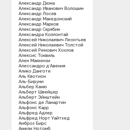
Александр Дюма
Александр Иванович Волошин
Александр Лосев
Александр Македонский
Александр Марков
Александр Скрябин
Александра Коллонтай
Алексей Николаевич Леонтьев
Алексей Николаевич Толстой
Алексей Ремович Хохлов
Алексис Токвиль
Ален Маккензи
Алессандро д`Авения
Алико Данготе
Аль Квотион
Аль-Бируни
Альбер Камю
Альберт Швейцер
Альберт Эйнштейн
Альфонс де Ламартин
Альфонс Карр
Альфред Адлер
Альфред Норт Уайтхед
Амброз Бирс
Амели Нотомб