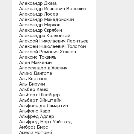
Александр Дюма
Александр Иванович Волошин
Александр Лосев
Александр Македонский
Александр Марков
Александр Скрябин
Александра Коллонтай
Алексей Николаевич Леонтьев
Алексей Николаевич Толстой
Алексей Ремович Хохлов
Алексис Токвиль
Ален Маккензи
Алессандро д`Авения
Алико Данготе
Аль Квотион
Аль-Бируни
Альбер Камю
Альберт Швейцер
Альберт Эйнштейн
Альфонс де Ламартин
Альфонс Карр
Альфред Адлер
Альфред Норт Уайтхед
Амброз Бирс
Амели Нотомб