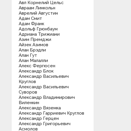
Авл Корнелий Цельс
Авраам Линкольн
Аврелий Августин
Адам Смит
Адам Франк
Адольф Грюнбаум
Адриана Трижиани
Азим Премджи
Айзек Азимов
Алан Брэдли
Алан Гут
Алан Малалли
Алекс Фергюсен
Александр Блок
Александр Васильевич
Круглов
Александр Васильевич
Суворов
Александр Владимирович
Виленкин
Александр Вяземка
Александр Гарриевич Круглов
Александр Герцен
Александр Григорьевич
Асмолов