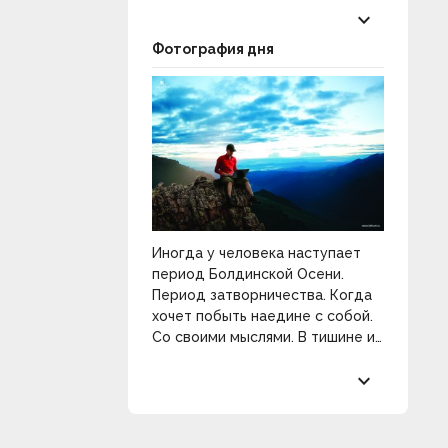
keyboard_arrow_down
Фотография дня
Иногда у человека наступает
период Болдинской Осени.
Период затворничества. Когда
хочет побыть наедине с собой.
Со своими мыслями. В тишине и
покое. Разобраться в себе и
keyboard_arrow_down
распахнуть двери к
прекрасному.