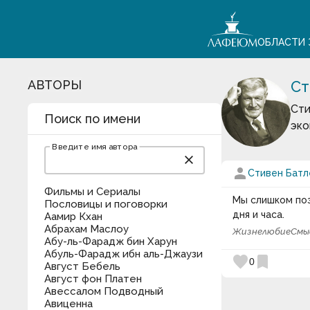
ОБЛАСТИ 
АВТОРЫ
Ст
Сти
Поиск по имени
эко
Введите имя автора
close
person
Стивен Батл
Фильмы и Сериалы
Мы слишком поз
Пословицы и поговорки
дня и часа.
Аамир Кхан
Абрахам Маслоу
Жизнелюбие
Смы
Абу-ль-Фарадж бин Харун
Абуль-Фарадж ибн аль-Джаузи
favorite
bookmark
0
Август Бебель
Август фон Платен
Авессалом Подводный
Авиценна