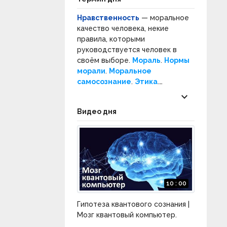
Нравственность
— моральное
качество человека, некие
правила, которыми
руководствуется человек в
своём выборе.
Мораль
.
Нормы
морали
.
Моральное
самосознание
.
Этика
.
Нормативная этика
.
keyboard_arrow_down
Прикладная этика
.
Нравы
.
Видео дня
Социальное поведение
.
Социальные нормы
.
10 : 00
Гипотеза квантового сознания |
Мозг квантовый компьютер.