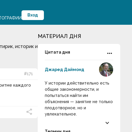
Вход
ТОГРАФИИ
МАТЕРИАЛ ДНЯ
тирик, историк и
more_horiz
Цитата дня
Джаред Даймонд
#171
У истории действительно есть
 ритме каждого
общие закономерности, и
попытаться найти им
объяснения — занятие не только
плодотворное, но и
увлекательное.
keyboard_arrow_down
Термин дня