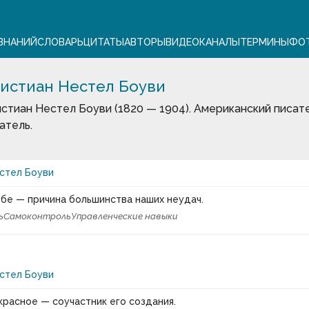
ЗНАНИЙ
СЛОВАРЬ
ЦИТАТЫ
АВТОРЫ
ВИДЕО
КАНАЛЫ
ТЕРМИНЫ
ФО
истиан Нестел Боуви
стиан Нестел Боуви (1820 — 1904). Американский писат
атель.
стел Боуви
бе — причина большинства наших неудач.
ь
Самоконтроль
Управленческие навыки
стел Боуви
расное — соучастник его создания.