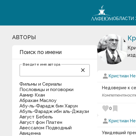
ОБЛАСТИ 
АВТОРЫ
Кр
Кри
Поиск по имени
изд
Введите имя автора
close
person
Кристиан Не
Фильмы и Сериалы
Недоверие к се
Пословицы и поговорки
Аамир Кхан
Компетентност
Абрахам Маслоу
Абу-ль-Фарадж бин Харун
favorite
bookmark
0
Абуль-Фарадж ибн аль-Джаузи
Август Бебель
person
Кристиан Не
Август фон Платен
Авессалом Подводный
Увидевший прек
Авиценна