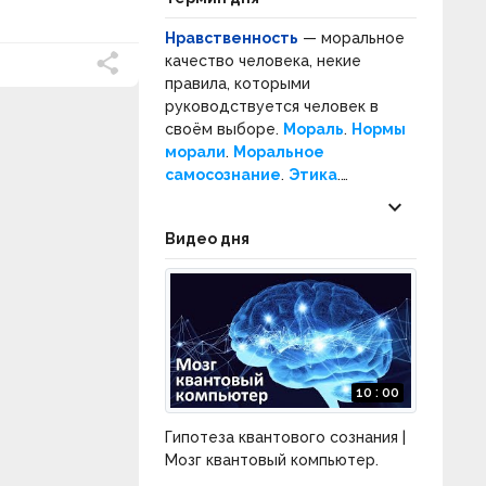
Нравственность
— моральное
качество человека, некие
правила, которыми
руководствуется человек в
своём выборе.
Мораль
.
Нормы
морали
.
Моральное
самосознание
.
Этика
.
Нормативная этика
.
keyboard_arrow_down
Прикладная этика
.
Нравы
.
Видео дня
Социальное поведение
.
Социальные нормы
.
10 : 00
Гипотеза квантового сознания |
Мозг квантовый компьютер.