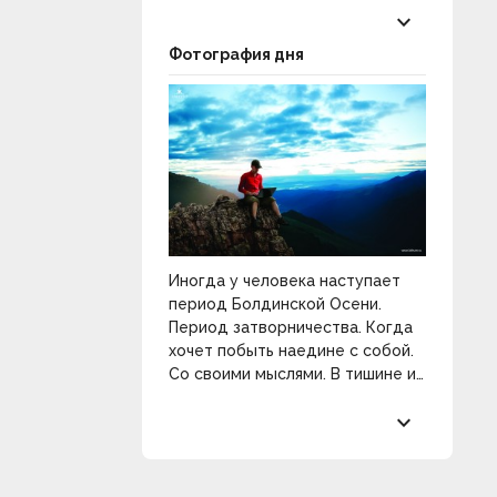
keyboard_arrow_down
Фотография дня
Иногда у человека наступает
период Болдинской Осени.
Период затворничества. Когда
хочет побыть наедине с собой.
Со своими мыслями. В тишине и
покое. Разобраться в себе и
keyboard_arrow_down
распахнуть двери к
прекрасному.