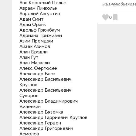
Авл Корнелий Цельс
Жизнелюбие
Раз
Авраам Линкольн
Аврелий Августин
favorite
bookmark
0
Адам Смит
Адам Франк
Адольф Грюнбаум
Адриана Трижиани
Азим Премджи
Айзек Азимов
Алан Брэдли
Алан Гут
Алан Малалли
Алекс Фергюсен
Александр Блок
Александр Васильевич
Круглов
Александр Васильевич
Суворов
Александр Владимирович
Виленкин
Александр Вяземка
Александр Гарриевич Круглов
Александр Герцен
Александр Григорьевич
Асмолов