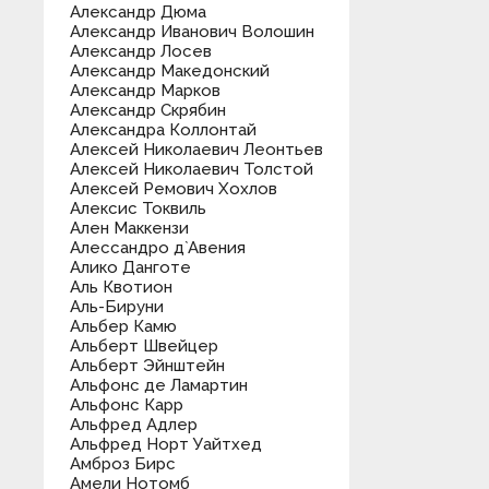
Александр Дюма
Александр Иванович Волошин
Александр Лосев
Александр Македонский
Александр Марков
Александр Скрябин
Александра Коллонтай
Алексей Николаевич Леонтьев
Алексей Николаевич Толстой
Алексей Ремович Хохлов
Алексис Токвиль
Ален Маккензи
Алессандро д`Авения
Алико Данготе
Аль Квотион
Аль-Бируни
Альбер Камю
Альберт Швейцер
Альберт Эйнштейн
Альфонс де Ламартин
Альфонс Карр
Альфред Адлер
Альфред Норт Уайтхед
Амброз Бирс
Амели Нотомб