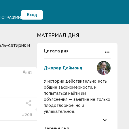
Вход
ТОГРАФИИ
МАТЕРИАЛ ДНЯ
ель-сатирик и
more_horiz
Цитата дня
Джаред Даймонд
#591
У истории действительно есть
общие закономерности, и
попытаться найти им
объяснения — занятие не только
плодотворное, но и
увлекательное.
#206
keyboard_arrow_down
Термин дня