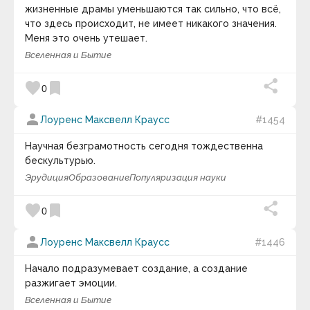
жизненные драмы уменьшаются так сильно, что всё,
Андрей Кнышев
двери к прекрасному.
Андрей Курпатов
что здесь происходит, не имеет никакого значения.
Андрей Лаврухин
Меня это очень утешает.
keyboard_arrow_down
Андрей Линде
Вселенная и Бытие
Анна Соколова
Анри Барбюс
favorite
bookmark
Анри-Фредерик Амьель
0
Антисфен
Антон Кемпинский
person
Лоуренс Максвелл Краусс
#1454
Антон Макаренко
Антон Павлович Чехов
Научная безграмотность сегодня тождественна
Антон Рубинштейн
Антон Харевич
бескультурью.
Антуан де Сент-Экзюпери
Эрудиция
Образование
Популяризация науки
Аристипп
Аристотель
favorite
bookmark
Аристотель Онассис
0
Аркадий и Борис Стругацкие
Аркадий Рэм
person
Лоуренс Максвелл Краусс
#1446
Арманд Хаммер
Арнольд Глазго
Начало подразумевает создание, а создание
Арнольд Тойнби
разжигает эмоции.
Арсен Рябуха
Артур Кестлер
Вселенная и Бытие