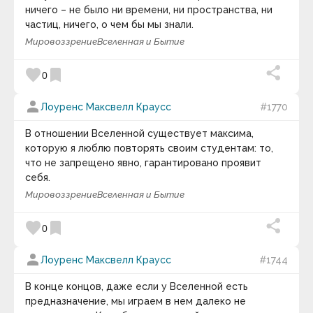
Адам Франк
ничего – не было ни времени, ни пространства, ни
Адольф Грюнбаум
Нравственность
— моральное качество
частиц, ничего, о чем бы мы знали.
Адриана Трижиани
человека, некие правила, которыми
Мировоззрение
Вселенная и Бытие
Азим Премджи
руководствуется человек в своём выборе.
Айзек Азимов
Мораль
.
Нормы морали
.
Моральное
Алан Брэдли
favorite
bookmark
0
самосознание
.
Этика
.
Нормативная этика
.
Алан Гут
Алан Малалли
Прикладная этика
.
Нравы
.
Социальное
person
Лоуренс Максвелл Краусс
#1770
Алекс Фергюсен
поведение
.
Социальные нормы
.
Александр Блок
keyboard_arrow_down
В отношении Вселенной существует максима,
Александр Васильевич Круглов
Александр Васильевич Суворов
которую я люблю повторять своим студентам: то,
Видео дня
Александр Владимирович Виленкин
что не запрещено явно, гарантировано проявит
Александр Вяземка
себя.
Александр Гарриевич Круглов
Мировоззрение
Вселенная и Бытие
Александр Герцен
Александр Григорьевич Асмолов
Александр Дюма
favorite
bookmark
0
Александр Иванович Волошин
Александр Лосев
person
Лоуренс Максвелл Краусс
#1744
Александр Македонский
Александр Марков
Александр Скрябин
В конце концов, даже если у Вселенной есть
Александра Коллонтай
предназначение, мы играем в нем далеко не
10 : 00
Алексей Николаевич Леонтьев