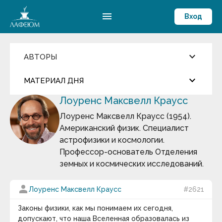
menu
Вход
keyboard_arrow_down
АВТОРЫ
Введите имя автора
keyboard_arrow_down
close
МАТЕРИАЛ ДНЯ
Лоуренс Максвелл Краусс
Фильмы и Сериалы
more_horiz
Цитата дня
Пословицы и поговорки
Лоуренс Максвелл Краусс (1954).
Аамир Кхан
Американский физик. Специалист
Абрахам Маслоу
Джаред Даймонд
Абу-ль-Фарадж бин Харун
астрофизики и космологии.
Абуль-Фарадж ибн аль-Джаузи
Профессор-основатель Отделения
Август Бебель
У истории действительно есть общие
земных и космических исследований.
Август фон Платен
закономерности, и попытаться найти им
Авессалом Подводный
объяснения — занятие не только плодотворное,
Авиценна
person
Лоуренс Максвелл Краусс
#2621
но и увлекательное.
Авл Корнелий Цельс
Авраам Линкольн
keyboard_arrow_down
Законы физики, как мы понимаем их сегодня,
Аврелий Августин
допускают, что наша Вселенная образовалась из
Адам Смит
Термин дня