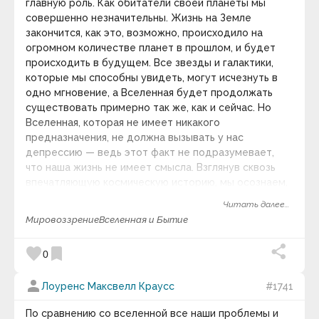
главную роль. Как обитатели своей планеты мы
Алексей Николаевич Толстой
совершенно незначительны. Жизнь на Земле
Гипотеза квантового сознания | Мозг квантовый
Алексей Ремович Хохлов
закончится, как это, возможно, происходило на
компьютер.
Алексис Токвиль
огромном количестве планет в прошлом, и будет
Ален Маккензи
Алессандро д`Авения
keyboard_arrow_down
происходить в будущем. Все звезды и галактики,
Алико Данготе
которые мы способны увидеть, могут исчезнуть в
Фотография дня
Аль Квотион
одно мгновение, а Вселенная будет продолжать
Аль-Бируни
существовать примерно так же, как и сейчас. Но
Альбер Камю
Вселенная, которая не имеет никакого
Альберт Швейцер
предназначения, не должна вызывать у нас
Альберт Эйнштейн
Альфонс де Ламартин
депрессию — ведь этот факт не подразумевает,
Альфонс Карр
что наша жизнь не имеет смысла. Взглянув сквозь
Альфред Адлер
впечатляющую космическую историю, мы осознаем,
Альфред Норт Уайтхед
что находимся на одинокой планете в отдаленном
Амброз Бирс
Читать далее...
уголке Вселенной, наделенные интеллектом и
Амели Нотомб
Мировоззрение
Вселенная и Бытие
сознанием. Не стоит отчаиваться. Наоборот, мы
Амелия Эрхарт
Амин Рейхани
должны смиренно радоваться, что можем по-
favorite
bookmark
Аминов Илья Исакович
0
максимуму пользоваться этими дарами и скрашивать
Анаксагор
короткий миг нашего существования под солнцем.
Иногда у человека наступает период Болдинской
Анатолий Васильевич Луначарский
person
Лоуренс Максвелл Краусс
#1741
Осени. Период затворничества. Когда хочет
Анатоль Франс
побыть наедине с собой. Со своими мыслями. В
Андре Конт-Спонвиль
По сравнению со вселенной все наши проблемы и
Андре Моруа
тишине и покое. Разобраться в себе и распахнуть