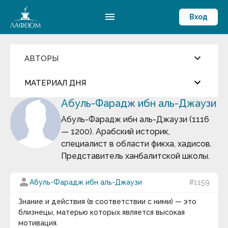
menu
Вход
keyboard_arrow_down
АВТОРЫ
Введите имя автора
keyboard_arrow_down
close
МАТЕРИАЛ ДНЯ
Абуль-Фарадж ибн аль-Джаузи
Фильмы и Сериалы
more_horiz
Цитата дня
Пословицы и поговорки
Абуль-Фарадж ибн аль-Джаузи (1116
Аамир Кхан
— 1200). Арабский историк,
Абрахам Маслоу
Беляев Игорь Александрович
Абу-ль-Фарадж бин Харун
специалист в области фикха, хадисов.
Абуль-Фарадж ибн аль-Джаузи
Представитель ханбалитской школы.
Август Бебель
Часто бывает так, что какая-то способность
Август фон Платен
индивида оказывается применимой для
Авессалом Подводный
person
Абуль-Фарадж ибн аль-Джаузи
#1159
удовлетворения нескольких потребностей,
Авиценна
причём не только сходных между собой, но и
Авл Корнелий Цельс
Знание и действия (в соответствии с ними) — это
Авраам Линкольн
существенно отличающихся друг от друга. Точно
близнецы, матерью которых является высокая
Аврелий Августин
так же удовлетворение определённой
мотивация.
Адам Смит