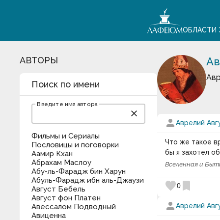
ОБЛАСТИ 
АВТОРЫ
Ав
Авр
Поиск по имени
Введите имя автора
close
person
Аврелий Авг
Фильмы и Сериалы
Что же такое вр
Пословицы и поговорки
бы я захотел о
Аамир Кхан
Абрахам Маслоу
Вселенная и Быт
Абу-ль-Фарадж бин Харун
Абуль-Фарадж ибн аль-Джаузи
favorite
bookmark
0
Август Бебель
Август фон Платен
person
Аврелий Авг
Авессалом Подводный
Авиценна