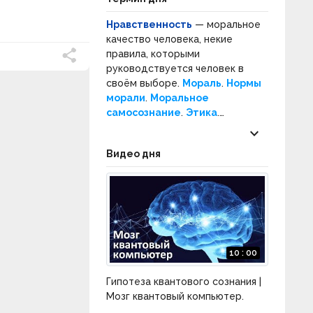
Нравственность
— моральное
качество человека, некие
правила, которыми
руководствуется человек в
своём выборе.
Мораль
.
Нормы
морали
.
Моральное
самосознание
.
Этика
.
Нормативная этика
.
keyboard_arrow_down
Прикладная этика
.
Нравы
.
Видео дня
Социальное поведение
.
Социальные нормы
.
10 : 00
Гипотеза квантового сознания |
Мозг квантовый компьютер.