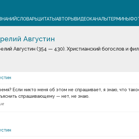
ЗНАНИЙ
СЛОВАРЬ
ЦИТАТЫ
АВТОРЫ
ВИДЕО
КАНАЛЫ
ТЕРМИНЫ
ФО
релий Августин
елий Августин (354 — 430). Христианский богослов и фи
устин
емя? Если никто меня об этом не спрашивает, я знаю, что тако
бъяснить спрашивающему — нет, не знаю.
ие
устин