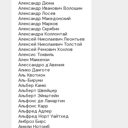
Александр Дюма
Александр Иванович Волошин
Александр Лосев
Александр Македонский
Александр Марков
Александр Скрябин
Александра Коллонтай
Алексей Николаевич Леонтьев
Алексей Николаевич Толстой
Алексей Ремович Хохлов
Алексис Токвиль
Ален Маккензи
Алессандро д`Авения
Алико Данготе
Аль Квотион
Аль-Бируни
Альбер Камю
Альберт Швейцер
Альберт Эйнштейн
Альфонс де Ламартин
Альфонс Карр
Альфред Адлер
Альфред Норт Уайтхед
Амброз Бирс
Амели Нотомб