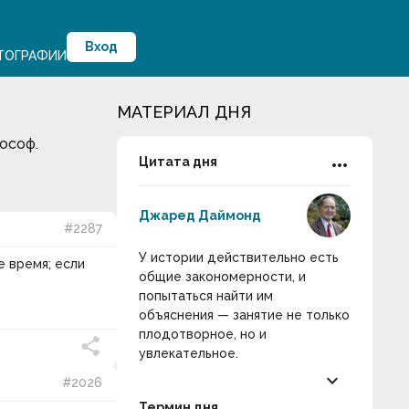
Вход
ТОГРАФИИ
МАТЕРИАЛ ДНЯ
лософ.
more_horiz
Цитата дня
Джаред Даймонд
#2287
У истории действительно есть
е время; если
общие закономерности, и
попытаться найти им
объяснения — занятие не только
плодотворное, но и
увлекательное.
keyboard_arrow_down
#2026
Термин дня