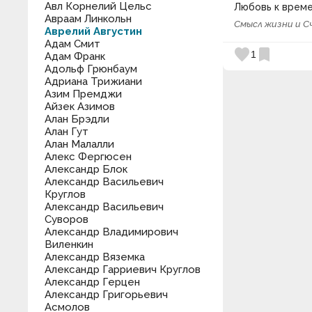
Авл Корнелий Цельс
Любовь к време
Авраам Линкольн
Смысл жизни и С
Аврелий Августин
Адам Смит
favorite
bookmark
1
Адам Франк
Адольф Грюнбаум
Адриана Трижиани
Азим Премджи
Айзек Азимов
Алан Брэдли
Алан Гут
Алан Малалли
Алекс Фергюсен
Александр Блок
Александр Васильевич
Круглов
Александр Васильевич
Суворов
Александр Владимирович
Виленкин
Александр Вяземка
Александр Гарриевич Круглов
Александр Герцен
Александр Григорьевич
Асмолов