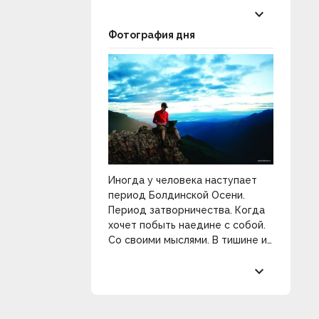
keyboard_arrow_down
Фотография дня
Иногда у человека наступает
период Болдинской Осени.
Период затворничества. Когда
хочет побыть наедине с собой.
Со своими мыслями. В тишине и
покое. Разобраться в себе и
keyboard_arrow_down
распахнуть двери к
прекрасному.