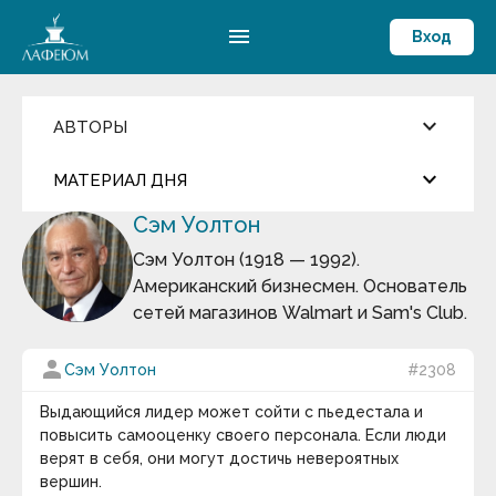
menu
Вход
keyboard_arrow_down
АВТОРЫ
Введите имя автора
keyboard_arrow_down
close
МАТЕРИАЛ ДНЯ
Сэм Уолтон
Фильмы и Сериалы
more_horiz
Цитата дня
Пословицы и поговорки
Сэм Уолтон (1918 — 1992).
Аамир Кхан
Американский бизнесмен. Основатель
Абрахам Маслоу
Андрей Кнышев
Абу-ль-Фарадж бин Харун
сетей магазинов Walmart и Sam's Club.
Абуль-Фарадж ибн аль-Джаузи
Август Бебель
Сегодня ему исполнилось бы 500 лет…
person
Сэм Уолтон
#2308
Август фон Платен
Авессалом Подводный
keyboard_arrow_down
Авиценна
Выдающийся лидер может сойти с пьедестала и
Авл Корнелий Цельс
повысить самооценку своего персонала. Если люди
Термин дня
Авраам Линкольн
верят в себя, они могут достичь невероятных
Аврелий Августин
Массовые вымирания
— глобальные катастрофы
вершин.
Адам Смит