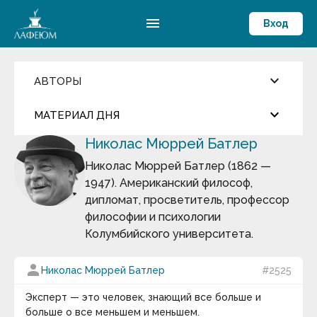
menu
Вход
keyboard_arrow_down
АВТОРЫ
Введите имя автора
keyboard_arrow_down
close
МАТЕРИАЛ ДНЯ
Николас Мюррей Батлер
Фильмы и Сериалы
more_horiz
Цитата дня
Пословицы и поговорки
Николас Мюррей Батлер (1862 —
Аамир Кхан
1947). Американский философ,
Абрахам Маслоу
Арабская мудрость
Абу-ль-Фарадж бин Харун
дипломат, просветитель, профессор
Абуль-Фарадж ибн аль-Джаузи
философии и психологии
Август Бебель
Мир существует для человека, человек живет для
Колумбийского университета.
Август фон Платен
мира.
Авессалом Подводный
Авиценна
keyboard_arrow_down
person
Николас Мюррей Батлер
#2525
Авл Корнелий Цельс
Термин дня
Авраам Линкольн
Эксперт — это человек, знающий все больше и
Аврелий Августин
Философия истории
— раздел философии,
больше о все меньшем и меньшем.
Адам Смит