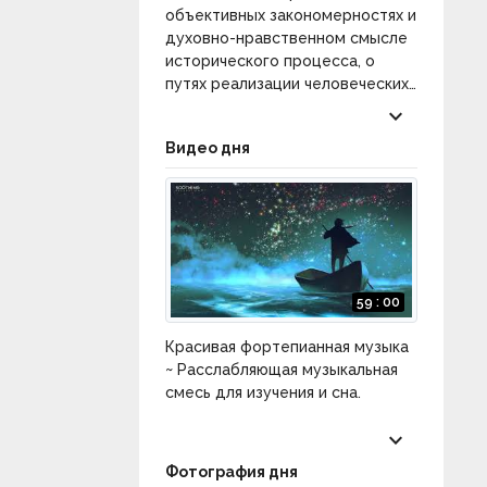
объективных закономерностях и
духовно-нравственном смысле
исторического процесса, о
путях реализации человеческих
сущностных сил в истории, о
keyboard_arrow_down
возможностях обретения
Видео дня
общечеловеческого единства.
Категория:
Философия истории
.
59 : 00
Красивая фортепианная музыка
~ Расслабляющая музыкальная
смесь для изучения и сна.
keyboard_arrow_down
Фотография дня