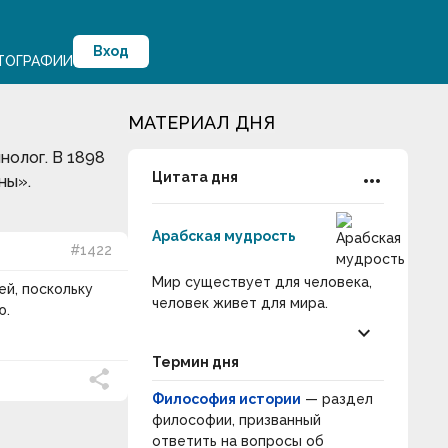
Вход
ТОГРАФИИ
МАТЕРИАЛ ДНЯ
нолог. В 1898
more_horiz
Цитата дня
ны».
Арабская мудрость
#1422
Мир существует для человека,
й, поскольку
человек живет для мира.
ю.
keyboard_arrow_down
Термин дня
Философия истории
— раздел
философии, призванный
ответить на вопросы об