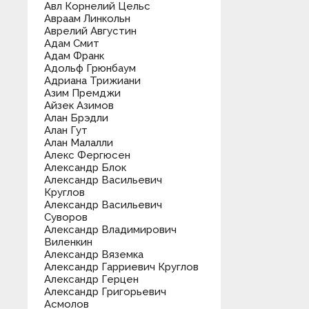
Авл Корнелий Цельс
Авраам Линкольн
Аврелий Августин
Адам Смит
Адам Франк
Адольф Грюнбаум
Адриана Трижиани
Азим Премджи
Айзек Азимов
Алан Брэдли
Алан Гут
Алан Малалли
Алекс Фергюсен
Александр Блок
Александр Васильевич
Круглов
Александр Васильевич
Суворов
Александр Владимирович
Виленкин
Александр Вяземка
Александр Гарриевич Круглов
Александр Герцен
Александр Григорьевич
Асмолов