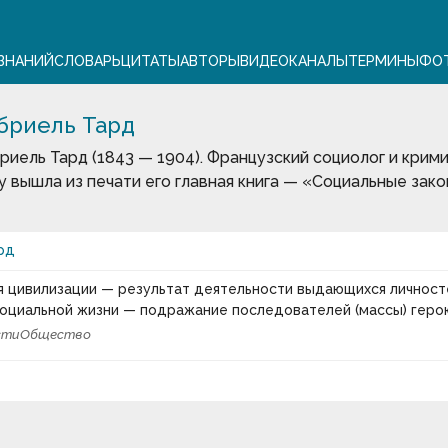
ЗНАНИЙ
СЛОВАРЬ
ЦИТАТЫ
АВТОРЫ
ВИДЕО
КАНАЛЫ
ТЕРМИНЫ
ФО
бриель Тард
риель Тард (1843 — 1904). Французский социолог и крими
у вышла из печати его главная книга — «Социальные зако
рд
 цивилизации — результат деятельности выдающихся личносте
социальной жизни — подражание последователей (массы) геро
сти
Общество