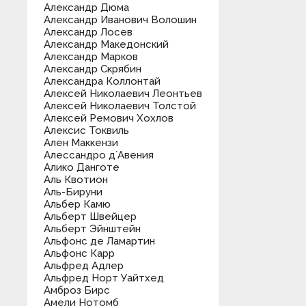
Александр Дюма
Александр Иванович Волошин
Александр Лосев
Александр Македонский
Александр Марков
Александр Скрябин
Александра Коллонтай
Алексей Николаевич Леонтьев
Алексей Николаевич Толстой
Алексей Ремович Хохлов
Алексис Токвиль
Ален Маккензи
Алессандро д`Авения
Алико Данготе
Аль Квотион
Аль-Бируни
Альбер Камю
Альберт Швейцер
Альберт Эйнштейн
Альфонс де Ламартин
Альфонс Карр
Альфред Адлер
Альфред Норт Уайтхед
Амброз Бирс
Амели Нотомб