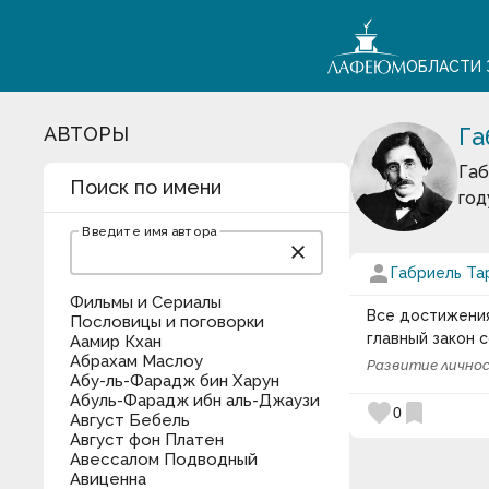
ОБЛАСТИ 
АВТОРЫ
Га
Габ
Поиск по имени
год
Введите имя автора
close
person
Габриель Та
Фильмы и Сериалы
Все достижения
Пословицы и поговорки
главный закон 
Аамир Кхан
Абрахам Маслоу
Развитие лично
Абу-ль-Фарадж бин Харун
Абуль-Фарадж ибн аль-Джаузи
favorite
bookmark
0
Август Бебель
Август фон Платен
Авессалом Подводный
Авиценна