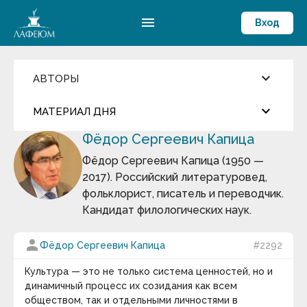
menu
Вход
keyboard_arrow_down
АВТОРЫ
Введите имя автора
keyboard_arrow_down
close
МАТЕРИАЛ ДНЯ
Фёдор Сергеевич Капица
Фильмы и Сериалы
more_horiz
Цитата дня
Пословицы и поговорки
Фёдор Сергеевич Капица (1950 —
Аамир Кхан
2017). Российский литературовед,
Абрахам Маслоу
Андрей Кнышев
Абу-ль-Фарадж бин Харун
фольклорист, писатель и переводчик.
Абуль-Фарадж ибн аль-Джаузи
Кандидат филологических наук.
Август Бебель
Сегодня ему исполнилось бы 500 лет…
Август фон Платен
Авессалом Подводный
person
Фёдор Сергеевич Капица
#2292
keyboard_arrow_down
Авиценна
Авл Корнелий Цельс
Культура — это не только система ценностей, но и
Термин дня
Авраам Линкольн
динамичный процесс их созидания как всем
Аврелий Августин
Массовые вымирания
— глобальные катастрофы
обществом, так и отдельными личностями в
Адам Смит