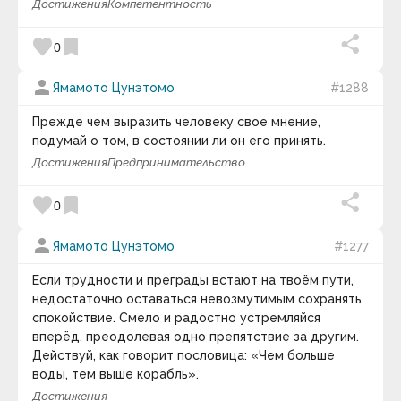
Достижения
Компетентность
Алексей Николаевич Толстой
Гипотеза квантового сознания | Мозг квантовый
Алексей Ремович Хохлов
favorite
bookmark
компьютер.
Алексис Токвиль
0
Ален Маккензи
Алессандро д`Авения
keyboard_arrow_down
person
Ямамото Цунэтомо
#1288
Алико Данготе
Фотография дня
Аль Квотион
Прежде чем выразить человеку свое мнение,
Аль-Бируни
подумай о том, в состоянии ли он его принять.
Альбер Камю
Альберт Швейцер
Достижения
Предпринимательство
Альберт Эйнштейн
Альфонс де Ламартин
favorite
bookmark
0
Альфонс Карр
Альфред Адлер
Альфред Норт Уайтхед
person
Ямамото Цунэтомо
#1277
Амброз Бирс
Амели Нотомб
Если трудности и преграды встают на твоём пути,
Амелия Эрхарт
недостаточно оставаться невозмутимым сохранять
Амин Рейхани
спокойствие. Смело и радостно устремляйся
Аминов Илья Исакович
Анаксагор
вперёд, преодолевая одно препятствие за другим.
Иногда у человека наступает период Болдинской
Анатолий Васильевич Луначарский
Действуй, как говорит пословица: «Чем больше
Осени. Период затворничества. Когда хочет
Анатоль Франс
воды, тем выше корабль».
побыть наедине с собой. Со своими мыслями. В
Андре Конт-Спонвиль
Достижения
Андре Моруа
тишине и покое. Разобраться в себе и распахнуть