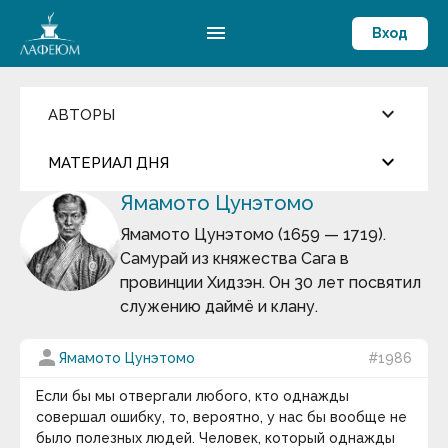
menu
Вход
keyboard_arrow_down
АВТОРЫ
Введите имя автора
keyboard_arrow_down
close
МАТЕРИАЛ ДНЯ
Ямамото Цунэтомо
Фильмы и Сериалы
more_horiz
Цитата дня
Пословицы и поговорки
Ямамото Цунэтомо (1659 — 1719).
Аамир Кхан
Самурай из княжества Сага в
Абрахам Маслоу
Джаред Даймонд
Абу-ль-Фарадж бин Харун
провинции Хидзэн. Он 30 лет посвятил
Абуль-Фарадж ибн аль-Джаузи
служению даймё и клану.
Август Бебель
У истории действительно есть общие
Август фон Платен
закономерности, и попытаться найти им
Авессалом Подводный
person
Ямамото Цунэтомо
#1986
объяснения — занятие не только плодотворное,
Авиценна
но и увлекательное.
Авл Корнелий Цельс
Если бы мы отвергали любого, кто однажды
Авраам Линкольн
keyboard_arrow_down
совершал ошибку, то, вероятно, у нас бы вообще не
Аврелий Августин
было полезных людей. Человек, который однажды
Адам Смит
Термин дня