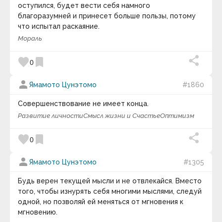
оступился, будет вести себя намного
Адам Франк
Адольф Грюнбаум
благоразумней и принесет больше пользы, потому
Нравственность
— моральное качество
Адриана Трижиани
что испытал раскаяние.
человека, некие правила, которыми
Азим Премджи
руководствуется человек в своём выборе.
Мораль
Айзек Азимов
Мораль
.
Нормы морали
.
Моральное
Алан Брэдли
самосознание
.
Этика
.
Нормативная этика
.
Алан Гут
favorite
bookmark
0
Алан Малалли
Прикладная этика
.
Нравы
.
Социальное
Алекс Фергюсен
поведение
.
Социальные нормы
.
person
Ямамото Цунэтомо
#1860
Александр Блок
keyboard_arrow_down
Александр Васильевич Круглов
Совершенствование не имеет конца.
Александр Васильевич Суворов
Видео дня
Александр Владимирович Виленкин
Развитие личности
Смысл жизни и Счастье
Оптимизм
Александр Вяземка
Александр Гарриевич Круглов
favorite
bookmark
0
Александр Герцен
Александр Григорьевич Асмолов
Александр Дюма
person
Ямамото Цунэтомо
#1305
Александр Иванович Волошин
Александр Лосев
Будь верен текущей мысли и не отвлекайся. Вместо
Александр Македонский
того, чтобы изнурять себя многими мыслями, следуй
Александр Марков
одной, но позволяй ей меняться от мгновения к
Александр Скрябин
Александра Коллонтай
мгновению.
10 : 00
Алексей Николаевич Леонтьев