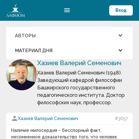
menu
Вход
keyboard_arrow_down
АВТОРЫ
Введите имя автора
keyboard_arrow_down
close
МАТЕРИАЛ ДНЯ
Хазиев Валерий Семенович
Фильмы и Сериалы
more_horiz
Цитата дня
Пословицы и поговорки
Хазиев Валерий Семенович (1948).
Аамир Кхан
Заведующий кафедрой философии
Абрахам Маслоу
Андрей Кнышев
Абу-ль-Фарадж бин Харун
Башкирского государственного
Абуль-Фарадж ибн аль-Джаузи
педагогического института. Доктор
Август Бебель
Сегодня ему исполнилось бы 500 лет…
философских наук, профессор.
Август фон Платен
Авессалом Подводный
keyboard_arrow_down
Авиценна
person
Хазиев Валерий Семенович
#3657
Авл Корнелий Цельс
Термин дня
Авраам Линкольн
Наличие милосердия – бесспорный факт,
Аврелий Августин
Массовые вымирания
— глобальные катастрофы
несомненное доказательство того, что человек
Адам Смит