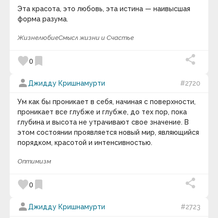
Валентина-Софи
Эта красота, это любовь, эта истина — наивысшая
Валерий Александрович Кувакин
форма разума.
Валерий Александрович Куринский
Василий Осипович Ключевский
Василий Сухомлинский
Жизнелюбие
Смысл жизни и Счастье
Вашингтон Ирвинг
Венедикт Ерофеев
favorite
bookmark
0
Вера Павлова
Вергилий
Вернер Гайзенберг
person
Джидду Кришнамурти
#2720
Веслав Брудзиньский
Вивекананда
Ум как бы проникает в себя, начиная с поверхности,
Вивьен Ли
проникает все глубже и глубже, до тех пор, пока
Виген Оганян
глубина и высота не утрачивают свое значение. В
Викентий Викентьевич Вересаев
этом состоянии проявляется новый мир, являющийся
Викрамачарита
Виктор Амбарцумян
порядком, красотой и интенсивностью.
Виктор Гюго
Виктор Джон Стенджер
Оптимизм
Виктор Франкл
Вилейанур Рамачандран
favorite
bookmark
0
Вилли Нельсон
Вильгельм Буш
Вильгельм Гумбольдт
person
Джидду Кришнамурти
#2723
Вильгельм Швебель