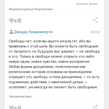
устаканится, до тех пор вы не сможете войти в этот
Алексей Николаевич Толстой
Читать далее...
мир, в этот мир Творчества.
Гипотеза квантового сознания | Мозг квантовый
Алексей Ремович Хохлов
Мировоззрение
Творчество
компьютер.
Алексис Токвиль
Ален Маккензи
favorite
bookmark
0
Алессандро д`Авения
keyboard_arrow_down
Алико Данготе
Фотография дня
Аль Квотион
person
Джидду Кришнамурти
#2747
Аль-Бируни
Альбер Камю
Свободы нет, если вы ищете результат, ибо вы
Альберт Швейцер
привязаны к этой цели. Вы можете быть свободным
Альберт Эйнштейн
от прошлого, но будущее вас держит — не свобода
Альфонс де Ламартин
Альфонс Карр
и это. Только в свободе можно открыть что-либо:
Альфред Адлер
новую идею, новое чувство, новое восприятие.
Альфред Норт Уайтхед
Любая форма дисциплины, политическая или
Амброз Бирс
религиозная, которая основана на принуждении,
Амели Нотомб
отрицает эту свободу; и пока дисциплина — то есть
Амелия Эрхарт
подчинение действию с намеченной целью —
Амин Рейхани
Аминов Илья Исакович
ослепляет, ум никогда не сможет быть свободным.
Анаксагор
Иногда у человека наступает период Болдинской
Анатолий Васильевич Луначарский
Человечество
Осени. Период затворничества. Когда хочет
Анатоль Франс
побыть наедине с собой. Со своими мыслями. В
Андре Конт-Спонвиль
favorite
bookmark
0
Андре Моруа
тишине и покое. Разобраться в себе и распахнуть