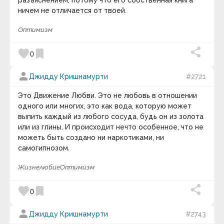
разъяснением, потому что его собственная книга
Билл Каулитц
Билл Уоттерсон
ничем не отличается от твоей.
Билли Уайлдер
Блез Паскаль
Оптимизм
Бо Беннет
Боб Итон
favorite
bookmark
0
Боб Марли
Боб Парсонс
Бодо Шефер
person
Джидду Кришнамурти
#2721
Борис Акунин
Борис Евгеньевич Штерн
Это Движение Любви. Это не любовь в отношении
Борис Михайлович Теплов
одного или многих, это как вода, которую может
Борис Натанович Стругацкий
выпить каждый из любого сосуда, будь он из золота
Борис Юрьевич Кригер
Брайан Грин
или из глины. И происходит нечто особенное, что не
Брайан Трейси
можеть быть создано ни наркотиками, ни
Братченко Сергей
самогипнозом.
Брэд Пейсли
Брюс Ли
Жизнелюбие
Оптимизм
Брюс Якоски
Будда
favorite
bookmark
Букер Талиафер
0
Вазовская И.Н.
Вайзер Татьяна Владиславовна
person
Джидду Кришнамурти
#2743
Валентина Захарова Скворцова