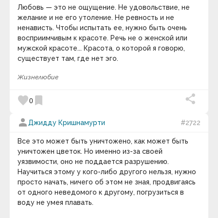
Вим Хоф
Любовь — это не ощущение. Не удовольствие, не
Винс Ломбарди
желание и не его утоление. Не ревность и не
Винсент Ван Гог
ненависть. Чтобы испытать ее, нужно быть очень
Виссарион Белинский
Владимир Афанасьевич Обручев
восприимчивым к красоте. Речь не о женской или
Владимир Борисович Микушевич
мужской красоте... Красота, о которой я говорю,
Владимир Васильевич Миронов
существует там, где нет эго.
Владимир Васильевич Стасов
Владимир Вячеславович Малявин
Жизнелюбие
Владимир Герасичев
Владимир Горбачёв
favorite
bookmark
Владимир Львович Леви
0
Владимир Маяковский
Владимир Никитович Захватаев
person
Джидду Кришнамурти
#2722
Владимир Николаевич Лавриненко
Владимир Николаевич Моженков
Все это может быть уничтожено, как может быть
Владимир Познер
уничтожен цветок. Но именно из-за своей
Владимир Семёнович Барулин
Вольтер
уязвимости, оно не поддается разрушению.
Вольфганг Амадей Моцарт
Научиться этому у кого-либо другого нельзя, нужно
Вуди Аллен
просто начать, ничего об этом не зная, продвигаясь
Вячеслав Иванович Иванов
от одного неведомого к другому, погрузиться в
Габриель Тард
воду не умея плавать.
Габриэль Лауб
Галилео Галилей