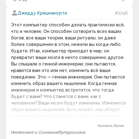
Андрей Кнышев
двери к прекрасному.
Андрей Курпатов
person
Джидду Кришнамурти
#2746
Андрей Лаврухин
keyboard_arrow_down
Андрей Линде
Этот компьютер способен делать практически всё,
Анна Соколова
что и человек. Он способен сотворить всех ваших
Анри Барбюс
богов, все ваши теории, ваши ритуалы; он даже
Анри-Фредерик Амьель
Антисфен
более совершенен в этом, нежели вы когда-либо
Антон Кемпинский
будете. Итак, компьютер приходит в мир; он
Антон Макаренко
превратит ваши мозги в нечто совершенно другое.
Антон Павлович Чехов
Вы слышали о генной инженерии; они пытаются,
Антон Рубинштейн
нравится вам это или нет, изменить всё ваше
Антон Харевич
поведение. Это — генная инженерия. Они пытаются
Антуан де Сент-Экзюпери
Аристипп
изменить образ вашего мышления. Когда генная
Аристотель
инженерия и компьютер встретятся, что тогда
Аристотель Онассис
будет с вами? Что станется с вами, как с
Аркадий и Борис Стругацкие
человеком? Ваши мозги будут изменены. Изменится
Аркадий Рэм
образ вашего мышления. Быть может, они уберут
Арманд Хаммер
все ваши страхи, уберут горе, уберут всех ваших
Арнольд Глазго
Арнольд Тойнби
богов. Они собираются это сделать — не тешьте
Читать далее...
Арсен Рябуха
себя иллюзиями. Закончится это всё либо войной,
Интеллект и Сознание
Футурология
Артур Кестлер
либо уничтожением. Вот что на самом деле