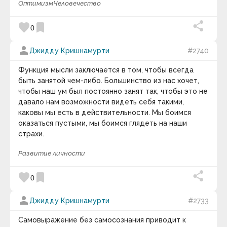
Оптимизм
Человечество
Галина Суховерх
Ганс Селье
Гари Маркус
favorite
bookmark
0
Гарри Гаррисон
Гарри Фосдик
person
Гарун Агацарский
Джидду Кришнамурти
#2740
Гастон Левис
Гвинет Пэлтроу
Функция мысли заключается в том, чтобы всегда
Генри Ван Дайк
быть занятой чем-либо. Большинство из нас хочет,
Генри Дэвид Торо
чтобы наш ум был постоянно занят так, чтобы это не
Генри Лайон Олди
давало нам возможности видеть себя такими,
Генри Луис Менкен
каковы мы есть в действительности. Мы боимся
Генри Мэн
Генри Мюррей
оказаться пустыми, мы боимся глядеть на наши
Генри Уиллер Шоу
страхи.
Генри Уорд Бичер
Генри Форд
Развитие личности
Генри Хаскинс
Генрих Гейне
favorite
bookmark
Георг Гегель
0
Георг Кристоф Лихтенберг
Георгий Жуков
person
Джидду Кришнамурти
#2733
Гераклит
Герберт Кэссон
Самовыражение без самосознания приводит к
Герберт Спенсер