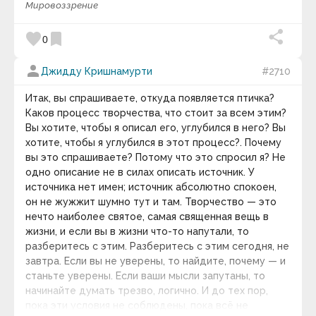
Мировоззрение
Адам Франк
Адольф Грюнбаум
Нравственность
— моральное качество
Адриана Трижиани
favorite
bookmark
0
человека, некие правила, которыми
Азим Премджи
руководствуется человек в своём выборе.
Айзек Азимов
person
Мораль
.
Нормы морали
.
Моральное
Джидду Кришнамурти
#2710
Алан Брэдли
самосознание
.
Этика
.
Нормативная этика
.
Алан Гут
Алан Малалли
Итак, вы спрашиваете, откуда появляется птичка?
Прикладная этика
.
Нравы
.
Социальное
Алекс Фергюсен
Каков процесс творчества, что стоит за всем этим?
поведение
.
Социальные нормы
.
Александр Блок
Вы хотите, чтобы я описал его, углубился в него? Вы
keyboard_arrow_down
Александр Васильевич Круглов
хотите, чтобы я углубился в этот процесс?. Почему
Александр Васильевич Суворов
Видео дня
вы это спрашиваете? Потому что это спросил я? Не
Александр Владимирович Виленкин
одно описание не в силах описать источник. У
Александр Вяземка
Александр Гарриевич Круглов
источника нет имен; источник абсолютно спокоен,
Александр Герцен
он не жужжит шумно тут и там. Творчество — это
Александр Григорьевич Асмолов
нечто наиболее святое, самая священная вещь в
Александр Дюма
жизни, и если вы в жизни что-то напутали, то
Александр Иванович Волошин
разберитесь с этим. Разберитесь с этим сегодня, не
Александр Лосев
завтра. Если вы не уверены, то найдите, почему — и
Александр Македонский
Александр Марков
станьте уверены. Если ваши мысли запутаны, то
Александр Скрябин
начинайте думать трезво, логично. И до тех пор,
Александра Коллонтай
пока эти условия не соблюдены, пока всё не
10 : 00
Алексей Николаевич Леонтьев