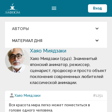
menu
Вход
keyboard_arrow_down
АВТОРЫ
Введите имя автора
keyboard_arrow_down
close
МАТЕРИАЛ ДНЯ
Хаяо Миядзаки
Фильмы и Сериалы
more_horiz
Цитата дня
Пословицы и поговорки
Хаяо Миядзаки (1941). Знаменитый
Аамир Кхан
японский аниматор, режиссер,
Абрахам Маслоу
Андрей Кнышев
Абу-ль-Фарадж бин Харун
сценарист, продюсер и просто объект
Абуль-Фарадж ибн аль-Джаузи
поклонения современных любителей
Август Бебель
Сегодня ему исполнилось бы 500 лет…
классической анимации.
Август фон Платен
Авессалом Подводный
keyboard_arrow_down
Авиценна
person
Хаяо Миядзаки
#1251
Авл Корнелий Цельс
Термин дня
Авраам Линкольн
Вся красота мира легко может поместиться в
Аврелий Августин
Массовые вымирания
— глобальные катастрофы
голове одного человека.
Адам Смит