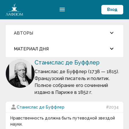
menu
Вход
keyboard_arrow_down
АВТОРЫ
Введите имя автора
close
keyboard_arrow_down
МАТЕРИАЛ ДНЯ
Фильмы и Сериалы
Станислас де Буффлер
more_horiz
Пословицы и поговорки
Цитата дня
Аамир Кхан
Станислас де Буффлер (1738 — 1815).
Абрахам Маслоу
Французский писатель и политик.
Абу-ль-Фарадж бин Харун
Джаред Даймонд
Полное собрание его сочинений
Абуль-Фарадж ибн аль-Джаузи
Август Бебель
издано в Париже в 1852 г.
У истории действительно есть общие
Август фон Платен
Авессалом Подводный
закономерности, и попытаться найти им
person
Авиценна
Станислас де Буффлер
#2034
объяснения — занятие не только плодотворное,
Авл Корнелий Цельс
но и увлекательное.
Авраам Линкольн
Нравственность должна быть путеводной звездой
keyboard_arrow_down
Аврелий Августин
науки.
Адам Смит