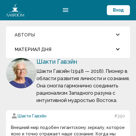
menu
Вход
keyboard_arrow_down
АВТОРЫ
Введите имя автора
keyboard_arrow_down
close
МАТЕРИАЛ ДНЯ
Шакти Гавэйн
Фильмы и Сериалы
more_horiz
Цитата дня
Пословицы и поговорки
Шакти Гавэйн (1948 — 2018). Пионер в
Аамир Кхан
области развития личности и сознания.
Абрахам Маслоу
Андрей Кнышев
Абу-ль-Фарадж бин Харун
Она смогла гармонично соединить
Абуль-Фарадж ибн аль-Джаузи
рационализм Западного разума с
Август Бебель
Сегодня ему исполнилось бы 500 лет…
интуитивной мудростью Востока.
Август фон Платен
Авессалом Подводный
keyboard_arrow_down
Авиценна
person
Шакти Гавэйн
#390
Авл Корнелий Цельс
Термин дня
Авраам Линкольн
Внешний мир подобен гигантскому зеркалу, которое
Аврелий Августин
Массовые вымирания
— глобальные катастрофы
ясно и точно отражает наше сознание. Когда мы
Адам Смит